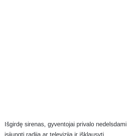
Išgirdę sirenas, gyventojai privalo nedelsdami
įsijungti radiją ar televiziją ir išklausyti