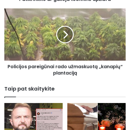
Policijos
pareigūnai
rado
užmaskuotą
„kanapių“
plantaciją
Policijos pareigūnai rado užmaskuotą „kanapių“
plantaciją
Taip pat skaitykite