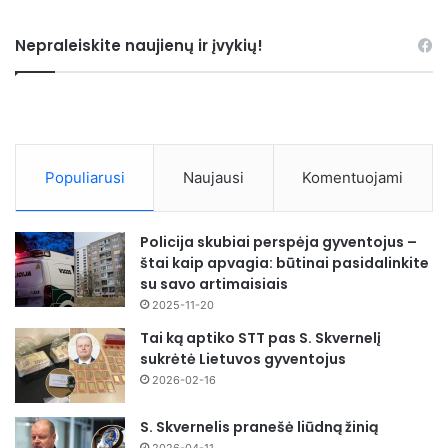
Nepraleiskite naujienų ir įvykių!
Populiarusi
Naujausi
Komentuojami
Policija skubiai perspėja gyventojus –
štai kaip apvagia: būtinai pasidalinkite
su savo artimaisiais
2025-11-20
Tai ką aptiko STT pas S. Skvernelį
sukrėtė Lietuvos gyventojus
2026-02-16
S. Skvernelis pranešė liūdną žinią
2026-04-11