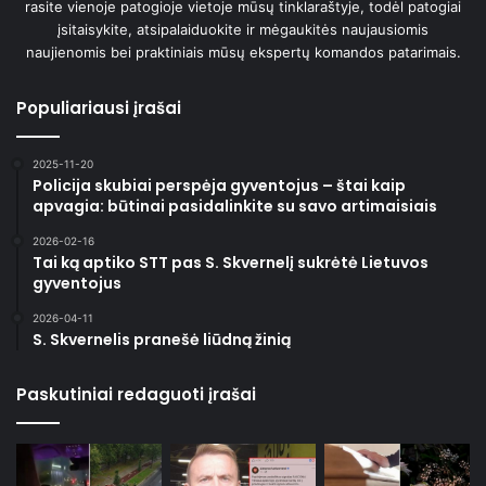
rasite vienoje patogioje vietoje mūsų tinklaraštyje, todėl patogiai
įsitaisykite, atsipalaiduokite ir mėgaukitės naujausiomis
naujienomis bei praktiniais mūsų ekspertų komandos patarimais.
Populiariausi įrašai
2025-11-20
Policija skubiai perspėja gyventojus – štai kaip
apvagia: būtinai pasidalinkite su savo artimaisiais
2026-02-16
Tai ką aptiko STT pas S. Skvernelį sukrėtė Lietuvos
gyventojus
2026-04-11
S. Skvernelis pranešė liūdną žinią
Paskutiniai redaguoti įrašai