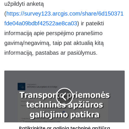
užpildyti anketą
(
https://survey123.arcgis.com/share/6d150371
fde04a09bdbf42522ae8ca03
) ir pateikti
informaciją apie perspėjimo pranešimo
gavimą/negavimą, taip pat aktualią kitą
informaciją, pastabas ar pasiūlymus.
Patikrinkite
ar
galioja
techninė
apžiūra
Patikrinkite ar galioja techninė apžiūra