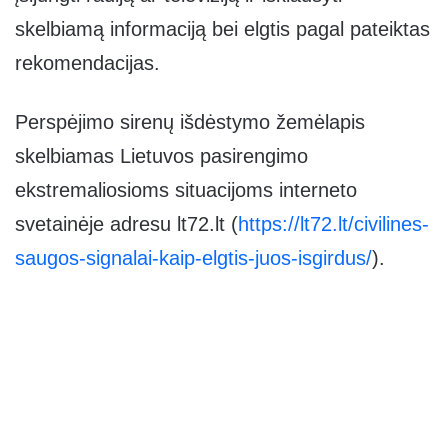
skelbiamą informaciją bei elgtis pagal pateiktas
rekomendacijas.
Perspėjimo sirenų išdėstymo žemėlapis
skelbiamas Lietuvos pasirengimo
ekstremaliosioms situacijoms interneto
svetainėje adresu lt72.lt (
https://lt72.lt/civilines-
saugos-signalai-kaip-elgtis-juos-isgirdus/
).