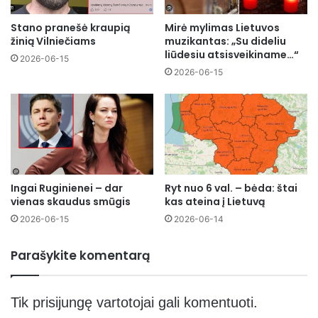
Stano pranešė kraupią
Mirė mylimas Lietuvos
žinią Vilniečiams
muzikantas: „Su dideliu
liūdesiu atsisveikiname…“
2026-06-15
2026-06-15
Ingai Ruginienei – dar
Ryt nuo 6 val. – bėda: štai
vienas skaudus smūgis
kas ateina į Lietuvą
2026-06-15
2026-06-14
Parašykite komentarą
Tik
prisijungę
vartotojai gali komentuoti.