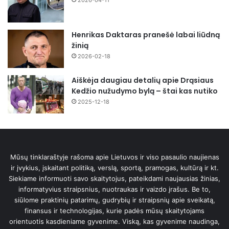
Henrikas Daktaras pranešė labai liūdną
žinią
2026-02-18
Aiškėja daugiau detalių apie Drąsiaus
Kedžio nužudymo bylą – štai kas nutiko
2025-12-18
Mūsų tinklaraštyje rašoma apie Lietuvos ir viso pasaulio naujienas
ir įvykius, įskaitant politiką, verslą, sportą, pramogas, kultūrą ir kt.
Siekiame informuoti savo skaitytojus, pateikdami naujausias žinias,
informatyvius straipsnius, nuotraukas ir vaizdo įrašus. Be to,
siūlome praktinių patarimų, gudrybių ir straipsnių apie sveikatą,
finansus ir technologijas, kurie padės mūsų skaitytojams
orientuotis kasdieniame gyvenime. Viską, kas gyvenime naudinga,