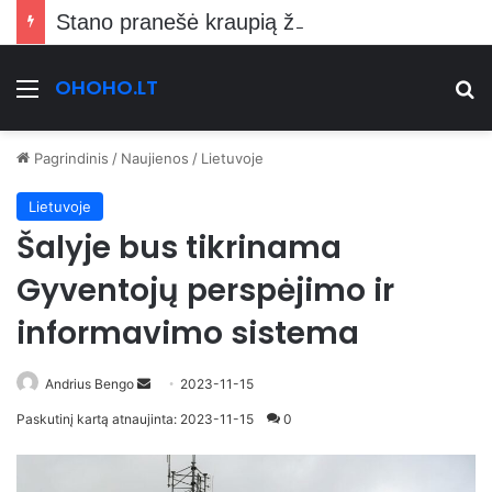
Stano pranešė kraupią žinią Vilniečiams
OHOHO.LT
Meniu
Ie
Pagrindinis
/
Naujienos
/
Lietuvoje
Lietuvoje
Šalyje bus tikrinama
Gyventojų perspėjimo ir
informavimo sistema
Send
Andrius Bengo
2023-11-15
an
Paskutinį kartą atnaujinta: 2023-11-15
0
email