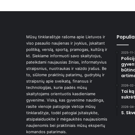
Populiar
Mūsų tinklaraštyje rašoma apie Lietuvos ir
viso pasaulio naujienas ir įvykius, įskaitant
politiką, verslą, sportą, pramogas, kultūrą ir
2025-11-
kt. Siekiame informuoti savo skaitytojus,
Polici
pateikdami naujausias žinias, informatyvius
gyvent
straipsnius, nuotraukas ir vaizdo įrašus. Be
būtina
to, siūlome praktinių patarimų, gudrybių ir
artima
straipsnių apie sveikatą, finansus ir
2026-02-
technologijas, kurie padės mūsų
Tai ką
skaitytojams orientuotis kasdieniame
sukrėt
gyvenime. Viską, kas gyvenime naudinga,
rasite vienoje patogioje vietoje mūsų
2026-04-
S. Skv
tinklaraštyje, todėl patogiai įsitaisykite,
atsipalaiduokite ir mėgaukitės naujausiomis
naujienomis bei praktiniais mūsų ekspertų
komandos patarimais.