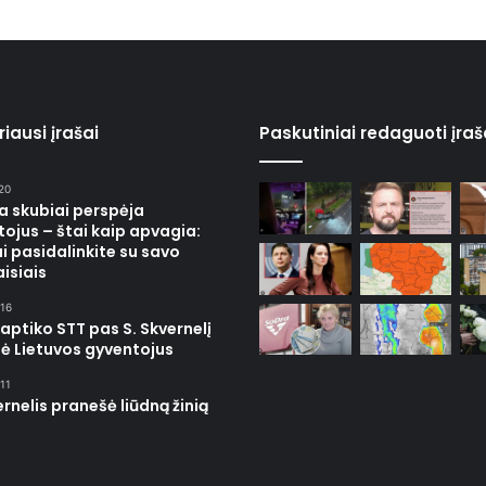
iausi įrašai
Paskutiniai redaguoti įraš
20
ja skubiai perspėja
ojus – štai kaip apvagia:
i pasidalinkite su savo
isiais
16
 aptiko STT pas S. Skvernelį
ė Lietuvos gyventojus
11
ernelis pranešė liūdną žinią