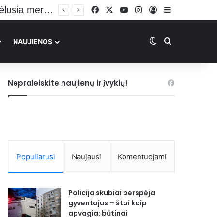
Plinta vaizdo įrašas su galimai BMW avariją Vilniuje sukėlusia mergina: vairuoja sėdėdama ant kelių
Facebook
X
YouTube
Instagram
Prisijungti
Sidebar
Switch skin
Ieškoti
NAUJIENOS
Nepraleiskite naujienų ir įvykių!
Populiarusi
Naujausi
Komentuojami
Policija skubiai perspėja
gyventojus – štai kaip
apvagia: būtinai