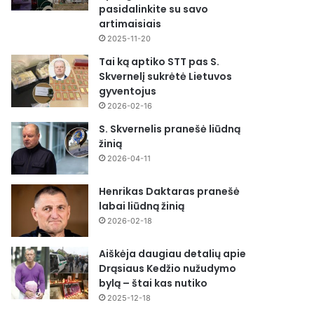
pasidalinkite su savo
artimaisiais
2025-11-20
Tai ką aptiko STT pas S.
Skvernelį sukrėtė Lietuvos
gyventojus
2026-02-16
S. Skvernelis pranešė liūdną
žinią
2026-04-11
Henrikas Daktaras pranešė
labai liūdną žinią
2026-02-18
Aiškėja daugiau detalių apie
Drąsiaus Kedžio nužudymo
bylą – štai kas nutiko
2025-12-18