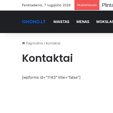
Penktadienis, 7 rugpjūčio 2026
Skaitomiausia
OHOHO.LT
MAISTAS
MENAS
MOKSLA
Pagrindinis
/
Kontaktai
Kontaktai
[wpforms id=”1143″ title=”false”]