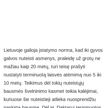
Lietuvoje galioja įstatymo norma, kad iki gyvos
galvos nuteisti asmenys, praleidę už grotų ne
mažiau kaip 20 metų, turi teisę prašyti
nustatyti terminuotą laisvės atėmimą nuo 5 iki
10 metų. Teikimus dėl tokių nuteistųjų
bausmės švelninimo kasmet teikia kalėjimai,
kuriuose šie nuteistieji atlieka nuosprendžiu
paskirtą bausmę. Dėl H. Daktarui terminuotos