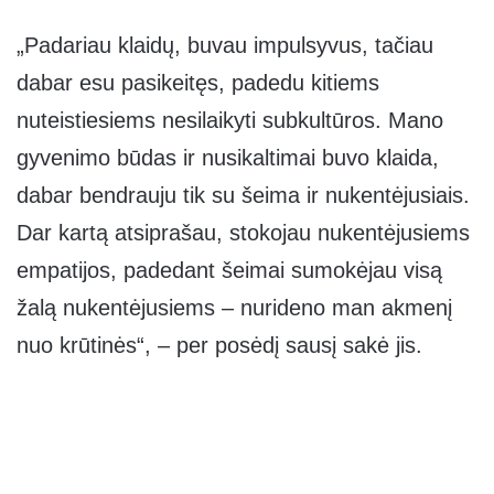
„Padariau klaidų, buvau impulsyvus, tačiau
dabar esu pasikeitęs, padedu kitiems
nuteistiesiems nesilaikyti subkultūros. Mano
gyvenimo būdas ir nusikaltimai buvo klaida,
dabar bendrauju tik su šeima ir nukentėjusiais.
Dar kartą atsiprašau, stokojau nukentėjusiems
empatijos, padedant šeimai sumokėjau visą
žalą nukentėjusiems – nurideno man akmenį
nuo krūtinės“, – per posėdį sausį sakė jis.