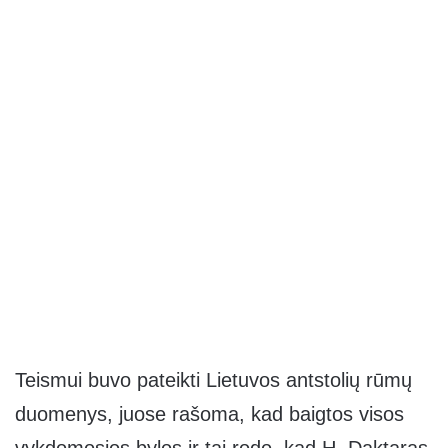
Teismui buvo pateikti Lietuvos antstolių rūmų
duomenys, juose rašoma, kad baigtos visos
vykdomosios bylos ir tai rodo, kad H. Daktaras