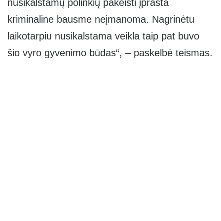
nusikalstamų polinkių pakeisti įprasta
kriminaline bausme neįmanoma. Nagrinėtu
laikotarpiu nusikalstama veikla taip pat buvo
šio vyro gyvenimo būdas“, – paskelbė teismas.