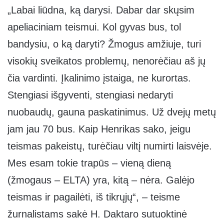
„Labai liūdna, ką darysi. Dabar dar skųsim
apeliaciniam teismui. Kol gyvas bus, tol
bandysiu, o ką daryti? Žmogus amžiuje, turi
visokių sveikatos problemų, nenorėčiau aš jų
čia vardinti. Įkalinimo įstaiga, ne kurortas.
Stengiasi išgyventi, stengiasi nedaryti
nuobaudų, gauna paskatinimus. Už dvejų metų
jam jau 70 bus. Kaip Henrikas sako, jeigu
teismas pakeistų, turėčiau viltį numirti laisvėje.
Mes esam tokie trapūs – vieną dieną
(žmogaus – ELTA) yra, kitą – nėra. Galėjo
teismas ir pagailėti, iš tikrųjų“, – teisme
žurnalistams sakė H. Daktaro sutuoktinė