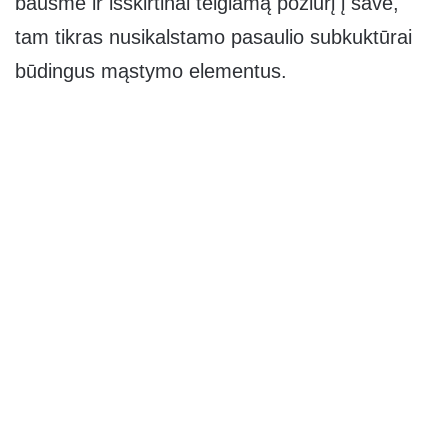
bausmė ir išskirtinai teigiamą požiūrį į save,
tam tikras nusikalstamo pasaulio subkuktūrai
būdingus mąstymo elementus.