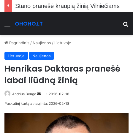
Stano pranešė kraupią žinią Vilniečiams
OHOHO.LT
Meniu
Ie
Pagrindinis
/
Naujienos
/
Lietuvoje
Lietuvoje
Naujienos
Henrikas Daktaras pranešė
labai liūdną žinią
Send
Andrius Bengo
2026-02-18
an
Paskutinį kartą atnaujinta: 2026-02-18
email