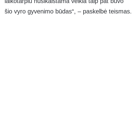
laikotarpiu nusikalstama veikla taip pat buvo
šio vyro gyvenimo būdas“, – paskelbė teismas.