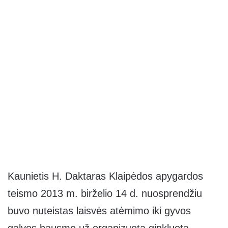
Kaunietis H. Daktaras Klaipėdos apygardos
teismo 2013 m. birželio 14 d. nuosprendžiu
buvo nuteistas laisvės atėmimo iki gyvos
galvos bausme už organizuotą ginkluotą