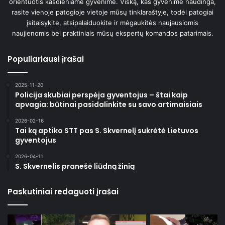
orientuotis kasdieniame gyvenime. Viską, kas gyvenime naudinga,
rasite vienoje patogioje vietoje mūsų tinklaraštyje, todėl patogiai
įsitaisykite, atsipalaiduokite ir mėgaukitės naujausiomis
naujienomis bei praktiniais mūsų ekspertų komandos patarimais.
Populiariausi įrašai
2025-11-20
Policija skubiai perspėja gyventojus – štai kaip
apvagia: būtinai pasidalinkite su savo artimaisiais
2026-02-16
Tai ką aptiko STT pas S. Skvernelį sukrėtė Lietuvos
gyventojus
2026-04-11
S. Skvernelis pranešė liūdną žinią
Paskutiniai redaguoti įrašai