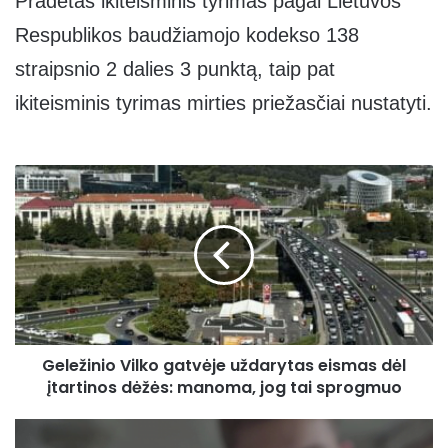
Pradėtas ikiteisminis tyrimas pagal Lietuvos
Respublikos baudžiamojo kodekso 138
straipsnio 2 dalies 3 punktą, taip pat
ikiteisminis tyrimas mirties priežasčiai nustatyti.
Geležinio
Vilko
gatvėje
uždarytas
eismas
dėl
įtartinos
dėžės:
manoma,
Geležinio Vilko gatvėje uždarytas eismas dėl
jog
tai
įtartinos dėžės: manoma, jog tai sprogmuo
sprogmuo
Neblaivus