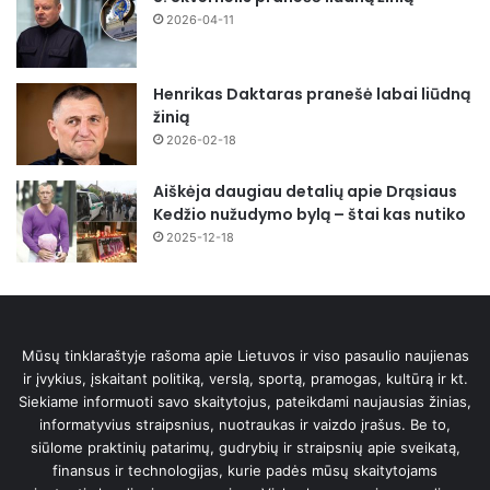
2026-04-11
Henrikas Daktaras pranešė labai liūdną
žinią
2026-02-18
Aiškėja daugiau detalių apie Drąsiaus
Kedžio nužudymo bylą – štai kas nutiko
2025-12-18
Mūsų tinklaraštyje rašoma apie Lietuvos ir viso pasaulio naujienas
ir įvykius, įskaitant politiką, verslą, sportą, pramogas, kultūrą ir kt.
Siekiame informuoti savo skaitytojus, pateikdami naujausias žinias,
informatyvius straipsnius, nuotraukas ir vaizdo įrašus. Be to,
siūlome praktinių patarimų, gudrybių ir straipsnių apie sveikatą,
finansus ir technologijas, kurie padės mūsų skaitytojams