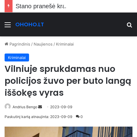
Stano pranešė kraupią žinią Vilniečiams
OHOHO.LT
Meniu
Ie
Pagrindinis
/
Naujienos
/
Kriminalai
Kriminalai
Vilniuje sprukdamas nuo
policijos žuvo per buto langą
iššokęs vyras
Send
Andrius Bengo
2023-09-09
an
Paskutinį kartą atnaujinta: 2023-09-09
0
email