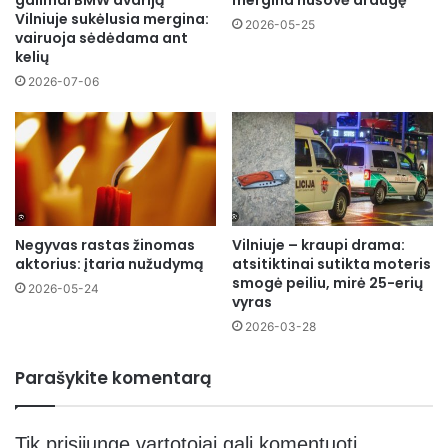
galimai BMW avariją
mergina nušovė draugę
Vilniuje sukėlusia mergina:
2026-05-25
vairuoja sėdėdama ant
kelių
2026-07-06
Negyvas rastas žinomas
Vilniuje – kraupi drama:
aktorius: įtaria nužudymą
atsitiktinai sutikta moteris
smogė peiliu, mirė 25-erių
2026-05-24
vyras
2026-03-28
Parašykite komentarą
Tik
prisijungę
vartotojai gali komentuoti.