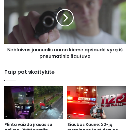
jaunuolis
namo
kieme
apšaudė
vyrą
iš
pneumatinio
šautuvo
Neblaivus jaunuolis namo kieme apšaudė vyrą iš
pneumatinio šautuvo
Taip pat skaitykite
Plinta vaizdo įrašas su
Siaubas Kaune: 22-jų