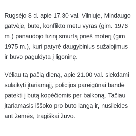
Rugsėjo 8 d. apie 17.30 val. Vilniuje, Mindaugo
gatvėje, bute, konflikto metu vyras (gim. 1976
m.) panaudojo fizinį smurtą prieš moterį (gim.
1975 m.), kuri patyrė daugybinius sužalojimus
ir buvo paguldyta į ligoninę.
Vėliau tą pačią dieną, apie 21.00 val. siekdami
sulaikyti įtariamąjį, policijos pareigūnai bandė
patekti į butą kopėčiomis per balkoną. Tačiau
įtariamasis iššoko pro buto langą ir, nusileidęs
ant žemės, tragiškai žuvo.