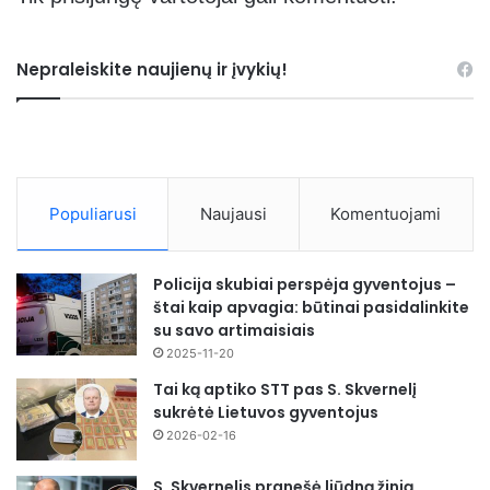
Nepraleiskite naujienų ir įvykių!
Populiarusi
Naujausi
Komentuojami
Policija skubiai perspėja gyventojus –
štai kaip apvagia: būtinai pasidalinkite
su savo artimaisiais
2025-11-20
Tai ką aptiko STT pas S. Skvernelį
sukrėtė Lietuvos gyventojus
2026-02-16
S. Skvernelis pranešė liūdną žinią