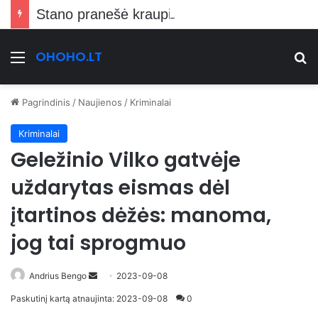
Stano pranešė kraupią žinią Vilniečiams
OHOHO.LT
Meniu
Ie
Pagrindinis
/
Naujienos
/
Kriminalai
Kriminalai
Geležinio Vilko gatvėje
uždarytas eismas dėl
įtartinos dėžės: manoma,
jog tai sprogmuo
Send
Andrius Bengo
2023-09-08
an
Paskutinį kartą atnaujinta: 2023-09-08
0
email