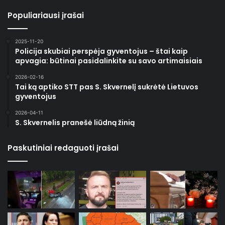
Populiariausi įrašai
2025-11-20
Policija skubiai perspėja gyventojus – štai kaip
apvagia: būtinai pasidalinkite su savo artimaisiais
2026-02-16
Tai ką aptiko STT pas S. Skvernelį sukrėtė Lietuvos
gyventojus
2026-04-11
S. Skvernelis pranešė liūdną žinią
Paskutiniai redaguoti įrašai