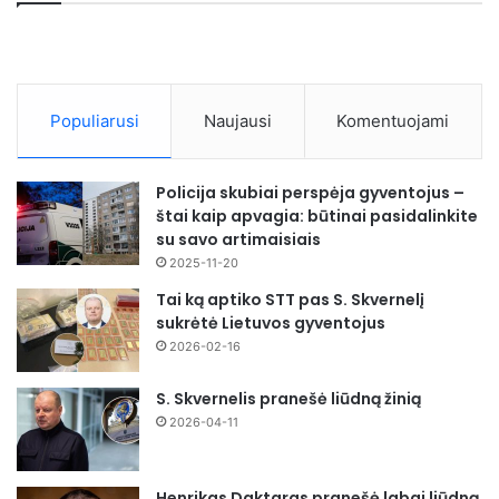
Populiarusi
Naujausi
Komentuojami
Policija skubiai perspėja gyventojus –
štai kaip apvagia: būtinai pasidalinkite
su savo artimaisiais
2025-11-20
Tai ką aptiko STT pas S. Skvernelį
sukrėtė Lietuvos gyventojus
2026-02-16
S. Skvernelis pranešė liūdną žinią
2026-04-11
Henrikas Daktaras pranešė labai liūdną