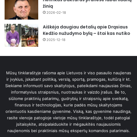
žinią
2026-02-18
Aiškėja daugiau detalių apie Drąsiaus
Kedžio nužudymo bylą – štai kas nutiko
2025-12-18
Mūsų tinklaraštyje rašoma apie Lietuvos ir viso pasaulio naujienas
ir įvykius, įskaitant politiką, verslą, sportą, pramogas, kultūrą ir kt.
Siekiame informuoti savo skaitytojus, pateikdami naujausias žinias,
informatyvius straipsnius, nuotraukas ir vaizdo įrašus. Be to,
siūlome praktinių patarimų, gudrybių ir straipsnių apie sveikatą,
finansus ir technologijas, kurie padės mūsų skaitytojams
orientuotis kasdieniame gyvenime. Viską, kas gyvenime naudinga,
rasite vienoje patogioje vietoje mūsų tinklaraštyje, todėl patogiai
įsitaisykite, atsipalaiduokite ir mėgaukitės naujausiomis
naujienomis bei praktiniais mūsų ekspertų komandos patarimais.