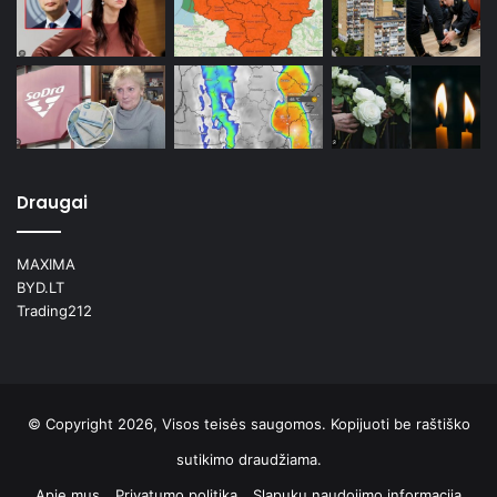
Draugai
MAXIMA
BYD.LT
Trading212
© Copyright 2026, Visos teisės saugomos. Kopijuoti be raštiško
sutikimo draudžiama.
Apie mus
Privatumo politika
Slapukų naudojimo informacija