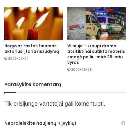
Negyvas rastas žinomas
Vilniuje – kraupi drama:
aktorius: įtaria nužudymą
atsitiktinai sutikta moteris
smogė peiliu, mirė 25-erių
2026-05-24
vyras
2026-03-28
Parašykite komentarą
Tik
prisijungę
vartotojai gali komentuoti.
Nepraleiskite naujienų ir įvykių!