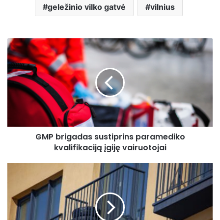
geležinio vilko gatvė
vilnius
GMP
brigadas
sustiprins
paramediko
kvalifikaciją
įgiję
vairuotojai
GMP brigadas sustiprins paramediko
kvalifikaciją įgiję vairuotojai
Vilniuje
sprukdamas
nuo
policijos
žuvo
per