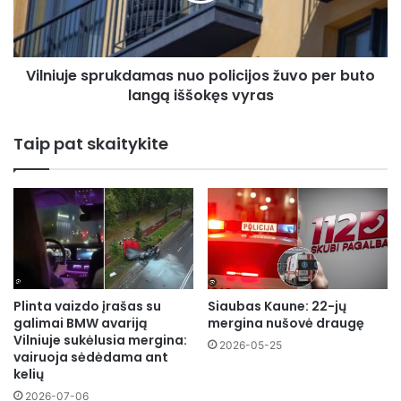
buto
langą
iššokęs
Vilniuje sprukdamas nuo policijos žuvo per buto
vyras
langą iššokęs vyras
Taip pat skaitykite
Plinta vaizdo įrašas su
Siaubas Kaune: 22-jų
galimai BMW avariją
mergina nušovė draugę
Vilniuje sukėlusia mergina:
2026-05-25
vairuoja sėdėdama ant
kelių
2026-07-06