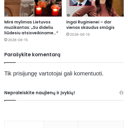
Mirė mylimas Lietuvos
Ingai Ruginienei – dar
muzikantas: „Su dideliu
vienas skaudus smūgis
liūdesiu atsisveikiname…“
2026-06-15
2026-06-15
Parašykite komentarą
Tik
prisijungę
vartotojai gali komentuoti.
Nepraleiskite naujienų ir įvykių!