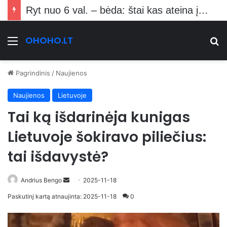
Birželį pareigūnai visoje Lietuvoje be įspėjimo belsis į duris: štai ką ir kada tikrins
OHOHO.LT
Meniu
Ie
Pagrindinis
/
Naujienos
Naujienos
Lietuvoje
Tai ką išdarinėja kunigas
Lietuvoje šokiravo piliečius:
tai išdavystė?
Send
Andrius Bengo
2025-11-18
an
Paskutinį kartą atnaujinta: 2025-11-18
0
email