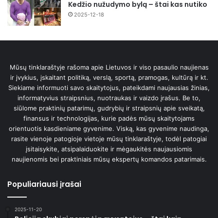
Kedžio nužudymo bylą – štai kas nutiko
2025-12-18
Mūsų tinklaraštyje rašoma apie Lietuvos ir viso pasaulio naujienas
ir įvykius, įskaitant politiką, verslą, sportą, pramogas, kultūrą ir kt.
Siekiame informuoti savo skaitytojus, pateikdami naujausias žinias,
informatyvius straipsnius, nuotraukas ir vaizdo įrašus. Be to,
siūlome praktinių patarimų, gudrybių ir straipsnių apie sveikatą,
finansus ir technologijas, kurie padės mūsų skaitytojams
orientuotis kasdieniame gyvenime. Viską, kas gyvenime naudinga,
rasite vienoje patogioje vietoje mūsų tinklaraštyje, todėl patogiai
įsitaisykite, atsipalaiduokite ir mėgaukitės naujausiomis
naujienomis bei praktiniais mūsų ekspertų komandos patarimais.
Populiariausi įrašai
2025-11-20