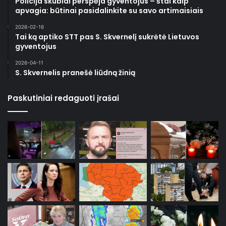
Policija skubiai perspėja gyventojus – štai kaip
apvagia: būtinai pasidalinkite su savo artimaisiais
2026-02-16
Tai ką aptiko STT pas S. Skvernelį sukrėtė Lietuvos
gyventojus
2026-04-11
S. Skvernelis pranešė liūdną žinią
Paskutiniai redaguoti įrašai