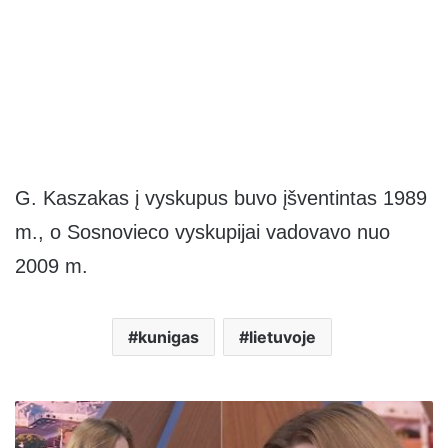
G. Kaszakas į vyskupus buvo įšventintas 1989
m., o Sosnovieco vyskupijai vadovavo nuo
2009 m.
kunigas
lietuvoje
Aksana
pamilo