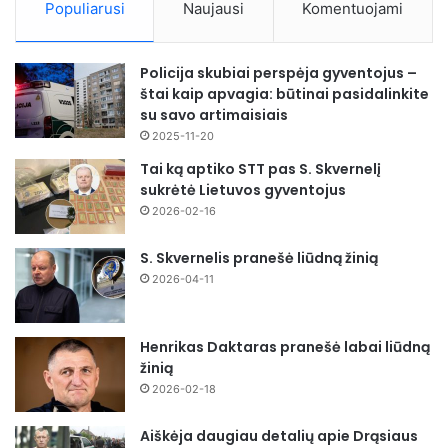
Populiarusi
Naujausi
Komentuojami
Policija skubiai perspėja gyventojus –
štai kaip apvagia: būtinai pasidalinkite
su savo artimaisiais
2025-11-20
Tai ką aptiko STT pas S. Skvernelį
sukrėtė Lietuvos gyventojus
2026-02-16
S. Skvernelis pranešė liūdną žinią
2026-04-11
Henrikas Daktaras pranešė labai liūdną
žinią
2026-02-18
Aiškėja daugiau detalių apie Drąsiaus