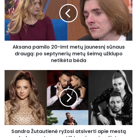
20-
imt
metų
jaunesnį
sūnaus
draugą:
po
Aksana pamilo 20-imt metų jaunesnį sūnaus
septynerių
metų
draugą: po septynerių metų šeimą užklupo
šeimą
netikėta bėda
užklupo
netikėta
Sandra
bėda
Žutautienė
ryžosi
atsiverti
apie
mestą
darbą,
vestuves
su
Sandra Žutautienė ryžosi atsiverti apie mestą
Viktoru