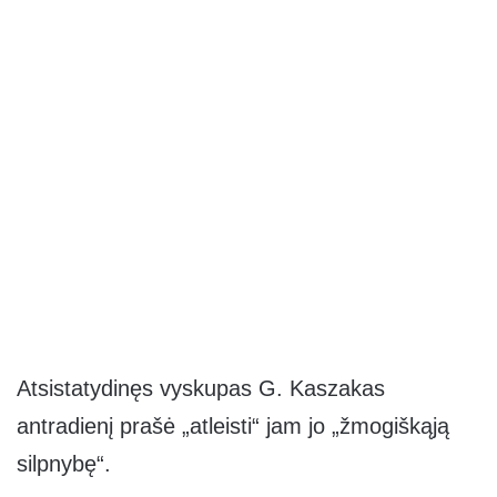
Atsistatydinęs vyskupas G. Kaszakas
antradienį prašė „atleisti“ jam jo „žmogiškąją
silpnybę“.