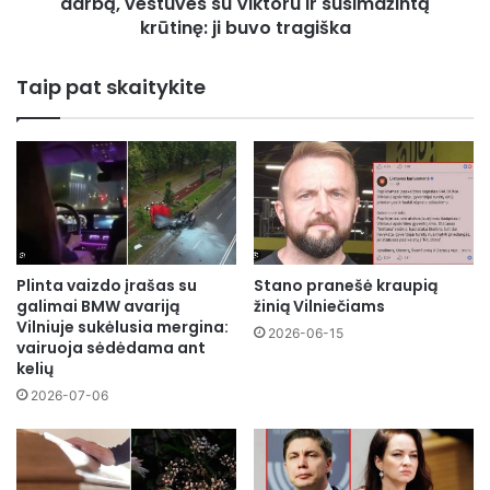
ir
darbą, vestuves su Viktoru ir susimažintą
susimažintą
krūtinę: ji buvo tragiška
krūtinę:
ji
Taip pat skaitykite
buvo
tragiška
Plinta vaizdo įrašas su
Stano pranešė kraupią
galimai BMW avariją
žinią Vilniečiams
Vilniuje sukėlusia mergina:
2026-06-15
vairuoja sėdėdama ant
kelių
2026-07-06