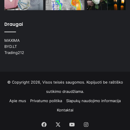
Draugai
MAXIMA
BYD.LT
Trading212
© Copyright 2026, Visos teisės saugomos. Kopijuoti be raštiško
sutikimo draudžiama.
Apie mus
Privatumo politika
Slapukų naudojimo informacija
Kontaktai
Facebook
X
YouTube
Instagram