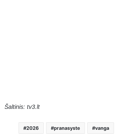
Šaltinis: tv3.lt
2026
pranasyste
vanga