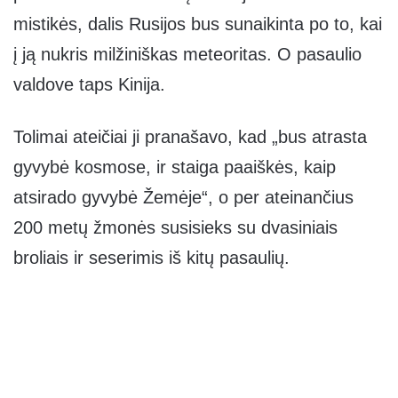
mistikės, dalis Rusijos bus sunaikinta po to, kai
į ją nukris milžiniškas meteoritas. O pasaulio
valdove taps Kinija.
Tolimai ateičiai ji pranašavo, kad „bus atrasta
gyvybė kosmose, ir staiga paaiškės, kaip
atsirado gyvybė Žemėje“, o per ateinančius
200 metų žmonės susisieks su dvasiniais
broliais ir seserimis iš kitų pasaulių.