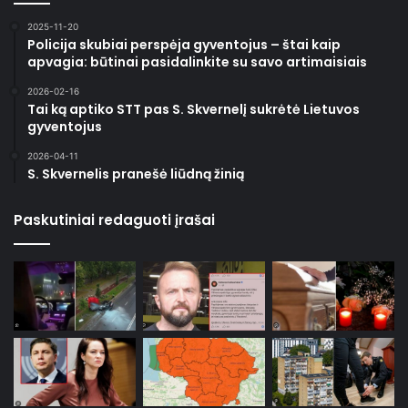
2025-11-20
Policija skubiai perspėja gyventojus – štai kaip
apvagia: būtinai pasidalinkite su savo artimaisiais
2026-02-16
Tai ką aptiko STT pas S. Skvernelį sukrėtė Lietuvos
gyventojus
2026-04-11
S. Skvernelis pranešė liūdną žinią
Paskutiniai redaguoti įrašai