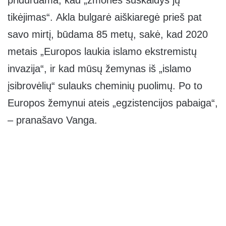
pridurdama, kad „žmones suskaldys jų
tikėjimas“. Akla bulgarė aiškiaregė prieš pat
savo mirtį, būdama 85 metų, sakė, kad 2020
metais „Europos laukia islamo ekstremistų
invazija“, ir kad mūsų žemynas iš „islamo
įsibrovėlių“ sulauks cheminių puolimų. Po to
Europos žemynui ateis „egzistencijos pabaiga“,
– pranašavo Vanga.