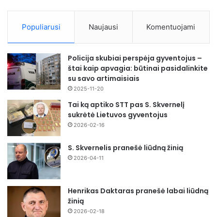
Populiarusi
Naujausi
Komentuojami
Policija skubiai perspėja gyventojus –
štai kaip apvagia: būtinai pasidalinkite
su savo artimaisiais
2025-11-20
Tai ką aptiko STT pas S. Skvernelį
sukrėtė Lietuvos gyventojus
2026-02-16
S. Skvernelis pranešė liūdną žinią
2026-04-11
Henrikas Daktaras pranešė labai liūdną
žinią
2026-02-18