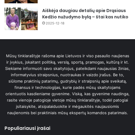
Aiškėja daugiau detalių apie Drąsiaus
Kedžio nužudymo bylą – štai kas nutiko
2025-12-18
Mūsų tinklaraštyje rašoma apie Lietuvos ir viso pasaulio naujienas
ir įvykius, įskaitant politiką, verslą, sportą, pramogas, kultūrą ir kt.
Siekiame informuoti savo skaitytojus, pateikdami naujausias žinias,
informatyvius straipsnius, nuotraukas ir vaizdo įrašus. Be to,
siūlome praktinių patarimų, gudrybių ir straipsnių apie sveikatą,
finansus ir technologijas, kurie padės mūsų skaitytojams
orientuotis kasdieniame gyvenime. Viską, kas gyvenime naudinga,
rasite vienoje patogioje vietoje mūsų tinklaraštyje, todėl patogiai
įsitaisykite, atsipalaiduokite ir mėgaukitės naujausiomis
naujienomis bei praktiniais mūsų ekspertų komandos patarimais.
Populiariausi įrašai