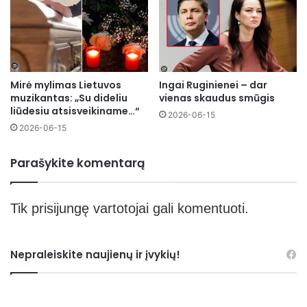
Mirė mylimas Lietuvos
Ingai Ruginienei – dar
muzikantas: „Su dideliu
vienas skaudus smūgis
liūdesiu atsisveikiname…“
2026-06-15
2026-06-15
Parašykite komentarą
Tik
prisijungę
vartotojai gali komentuoti.
Nepraleiskite naujienų ir įvykių!