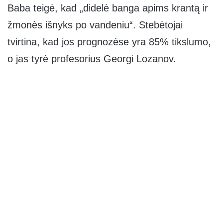
Baba teigė, kad „didelė banga apims krantą ir
žmonės išnyks po vandeniu“. Stebėtojai
tvirtina, kad jos prognozėse yra 85% tikslumo,
o jas tyrė profesorius Georgi Lozanov.