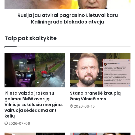
blokados
atveju
Rusija jau atvirai pagrasino Lietuvai karu
Kaliningrado blokados atveju
Taip pat skaitykite
Plinta vaizdo įrašas su
Stano pranešė kraupią
galimai BMW avariją
žinią Vilniečiams
Vilniuje sukėlusia mergina:
2026-06-15
vairuoja sėdėdama ant
kelių
2026-07-06