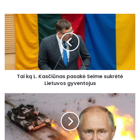
Tai
ką
L.
Kasčiūnas
pasakė
Seime
sukrėtė
Lietuvos
gyventojus
Tai ką L. Kasčiūnas pasakė Seime sukrėtė
Lietuvos gyventojus
Rusija
jau
atvirai
pagrasino
Lietuvai
karu
Kaliningrado