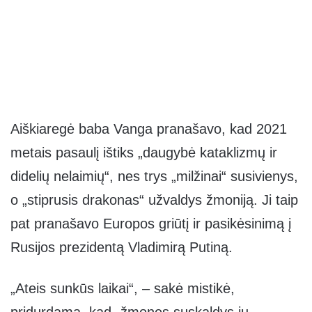
Aiškiaregė baba Vanga pranašavo, kad 2021
metais pasaulį ištiks „daugybė kataklizmų ir
didelių nelaimių“, nes trys „milžinai“ susivienys,
o „stiprusis drakonas“ užvaldys žmoniją. Ji taip
pat pranašavo Europos griūtį ir pasikėsinimą į
Rusijos prezidentą Vladimirą Putiną.
„Ateis sunkūs laikai“, – sakė mistikė,