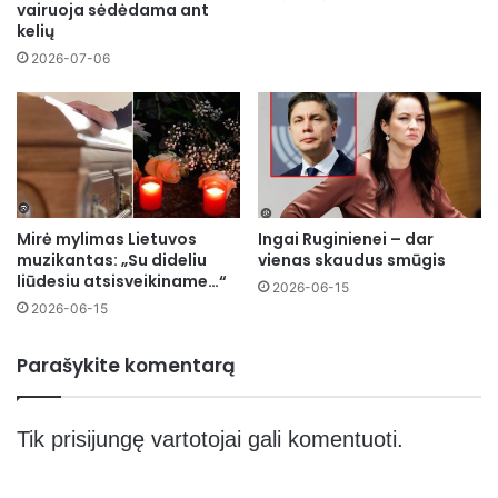
vairuoja sėdėdama ant
kelių
2026-07-06
Mirė mylimas Lietuvos
Ingai Ruginienei – dar
muzikantas: „Su dideliu
vienas skaudus smūgis
liūdesiu atsisveikiname…“
2026-06-15
2026-06-15
Parašykite komentarą
Tik
prisijungę
vartotojai gali komentuoti.