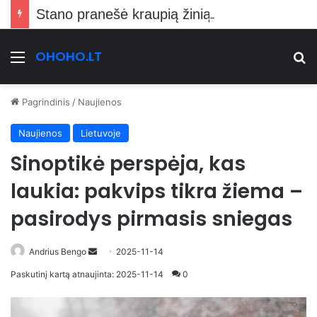
Stano pranešė kraupią žinią Vilniečiams
OHOHO.LT
Meniu
Ie
Pagrindinis
/
Naujienos
Naujienos
Lietuvoje
Sinoptikė perspėja, kas
laukia: pakvips tikra žiema –
pasirodys pirmasis sniegas
Send
Andrius Bengo
2025-11-14
an
Paskutinį kartą atnaujinta: 2025-11-14
0
email