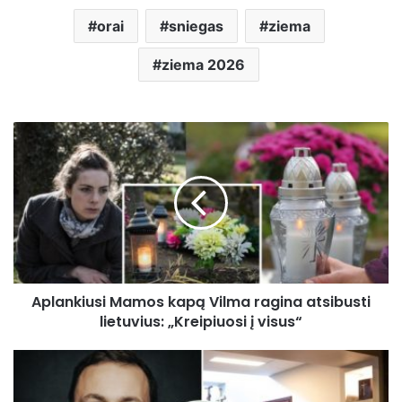
orai
sniegas
ziema
ziema 2026
Aplankiusi
Mamos
kapą
Vilma
ragina
atsibusti
lietuvius:
„Kreipiuosi
į
Aplankiusi Mamos kapą Vilma ragina atsibusti
visus“
lietuvius: „Kreipiuosi į visus“
Morge
dirbantis
vilnietis