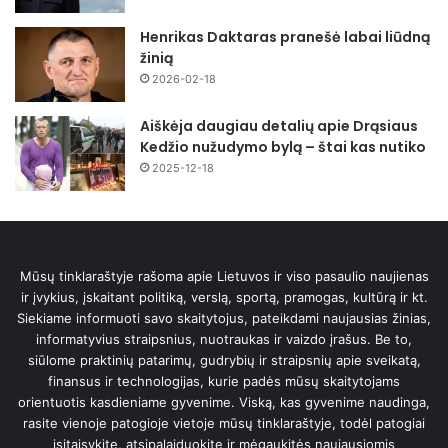
Henrikas Daktaras pranešė labai liūdną
žinią
2026-02-18
Aiškėja daugiau detalių apie Drąsiaus
Kedžio nužudymo bylą – štai kas nutiko
2025-12-18
Mūsų tinklaraštyje rašoma apie Lietuvos ir viso pasaulio naujienas
ir įvykius, įskaitant politiką, verslą, sportą, pramogas, kultūrą ir kt.
Siekiame informuoti savo skaitytojus, pateikdami naujausias žinias,
informatyvius straipsnius, nuotraukas ir vaizdo įrašus. Be to,
siūlome praktinių patarimų, gudrybių ir straipsnių apie sveikatą,
finansus ir technologijas, kurie padės mūsų skaitytojams
orientuotis kasdieniame gyvenime. Viską, kas gyvenime naudinga,
rasite vienoje patogioje vietoje mūsų tinklaraštyje, todėl patogiai
įsitaisykite, atsipalaiduokite ir mėgaukitės naujausiomis