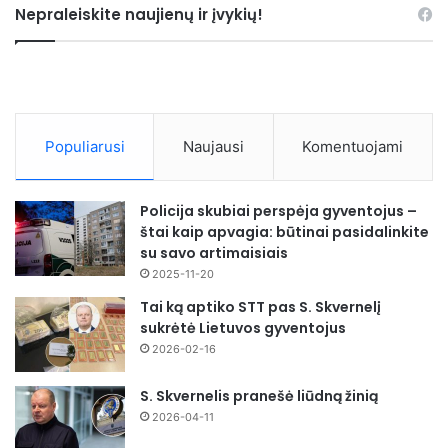
Nepraleiskite naujienų ir įvykių!
Populiarusi
Naujausi
Komentuojami
Policija skubiai perspėja gyventojus –
štai kaip apvagia: būtinai pasidalinkite
su savo artimaisiais
2025-11-20
Tai ką aptiko STT pas S. Skvernelį
sukrėtė Lietuvos gyventojus
2026-02-16
S. Skvernelis pranešė liūdną žinią
2026-04-11