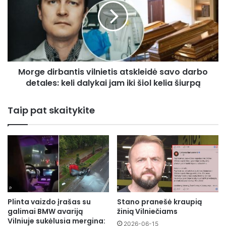
atskleidė
savo
darbo
detales:
keli
dalykai
Morge dirbantis vilnietis atskleidė savo darbo
jam
iki
detales: keli dalykai jam iki šiol kelia šiurpą
šiol
kelia
Taip pat skaitykite
šiurpą
Plinta vaizdo įrašas su
Stano pranešė kraupią
galimai BMW avariją
žinią Vilniečiams
Vilniuje sukėlusia mergina:
2026-06-15