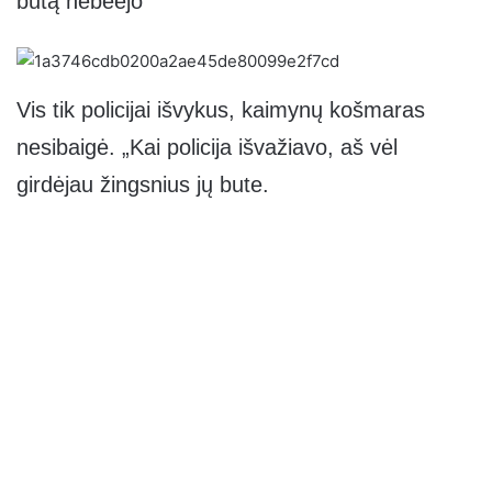
butą nebeėjo
Vis tik policijai išvykus, kaimynų košmaras
nesibaigė. „Kai policija išvažiavo, aš vėl
girdėjau žingsnius jų bute.