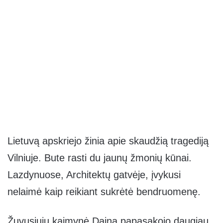
Lietuvą apskriejo žinia apie skaudžią tragediją
Vilniuje. Bute rasti du jaunų žmonių kūnai.
Lazdynuose, Architektų gatvėje, įvykusi
nelaimė kaip reikiant sukrėtė bendruomenę.
Žuvusiųjų kaimynė Daina papasakojo daugiau