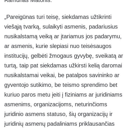
Ramūnas Matonis.
„Pareigūnas turi teisę, siekdamas užtikrinti
viešąją tvarką, sulaikyti asmenis, padariusius
nusikalstamą veiką ar įtariamus jos padarymu,
ar asmenis, kurie slepiasi nuo teisėsaugos
institucijų, gelbėti žmogaus gyvybę, sveikatą ar
turtą, taip pat siekdamas užkirsti kelią daromai
nusikalstamai veikai, be patalpos savininko ar
gyventojo sutikimo, be teismo sprendimo bet
kuriuo paros metu įeiti į fiziniams ar juridiniams
asmenims, organizacijoms, neturinčioms
juridinio asmens statuso, šių organizacijų ir
juridinių asmenų padaliniams priklausančias