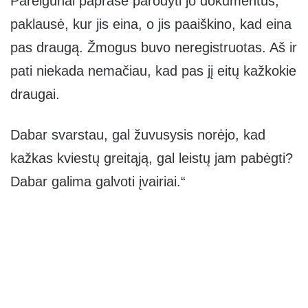
Pareigūnai paprašė parodyti jo dokumentus,
paklausė, kur jis eina, o jis paaiškino, kad eina
pas draugą. Žmogus buvo neregistruotas. Aš ir
pati niekada nemačiau, kad pas jį eitų kažkokie
draugai.
Dabar svarstau, gal žuvusysis norėjo, kad
kažkas kviestų greitąją, gal leistų jam pabėgti?
Dabar galima galvoti įvairiai.“