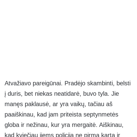
Atvažiavo pareigūnai. Pradėjo skambinti, belsti
į duris, bet niekas neatidarė, buvo tyla. Jie
manęs paklausė, ar yra vaikų, tačiau aš
paaiškinau, kad jam priteista septynmetės
globa ir nežinau, kur yra mergaitė. Aiškinau,
kad kviečiau jiems policiją ne pirmą kartą ir