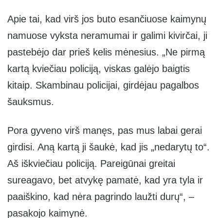
Apie tai, kad virš jos buto esančiuose kaimynų
namuose vyksta neramumai ir galimi kivirčai, ji
pastebėjo dar prieš kelis mėnesius. „Ne pirmą
kartą kviečiau policiją, viskas galėjo baigtis
kitaip. Skambinau policijai, girdėjau pagalbos
šauksmus.
Pora gyveno virš manęs, pas mus labai gerai
girdisi. Aną kartą ji šaukė, kad jis „nedarytų to“.
Aš iškviečiau policiją. Pareigūnai greitai
sureagavo, bet atvykę pamatė, kad yra tyla ir
paaiškino, kad nėra pagrindo laužti durų“, –
pasakojo kaimynė.