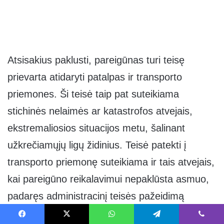
Atsisakius paklusti, pareigūnas turi teisę
prievarta atidaryti patalpas ir transporto
priemones. Ši teisė taip pat suteikiama
stichinės nelaimės ar katastrofos atvejais,
ekstremaliosios situacijos metu, šalinant
užkrečiamųjų ligų židinius. Teisė patekti į
transporto priemonę suteikiama ir tais atvejais,
kai pareigūno reikalavimui nepaklūsta asmuo,
padaręs administracinį teisės pažeidimą
(nusižengimą) ar įtariamas jo padarymu. Apie
Facebook
X
WhatsApp
Telegram
Viber