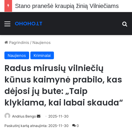
Stano pranešė kraupią žinią Vilniečiams
OHOHO.LT
Meniu
Ie
Pagrindinis
/
Naujienos
Naujienos
Kriminalai
Radus mirusių vilniečių
kūnus kaimynė prabilo, kas
dėjosi jų bute: „Taip
klykiama, kai labai skauda“
Send
Andrius Bengo
2025-11-30
an
Paskutinį kartą atnaujinta: 2025-11-30
0
email