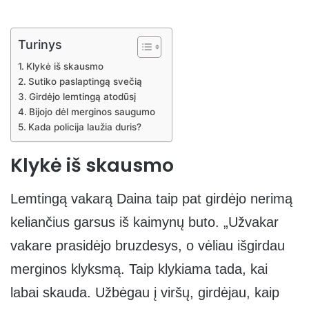
Turinys
Klykė iš skausmo
Sutiko paslaptingą svečią
Girdėjo lemtingą atodūsį
Bijojo dėl merginos saugumo
Kada policija laužia duris?
Klykė iš skausmo
Lemtingą vakarą Daina taip pat girdėjo nerimą
keliančius garsus iš kaimynų buto. „Užvakar
vakare prasidėjo bruzdesys, o vėliau išgirdau
merginos klyksmą. Taip klykiama tada, kai
labai skauda. Užbėgau į viršų, girdėjau, kaip