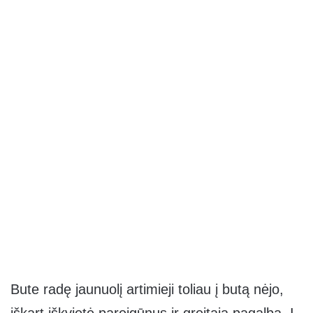
Bute radę jaunuolį artimieji toliau į butą nėjo,
iškart iškvietė pareigūnus ir greitąją pagalbą. Į