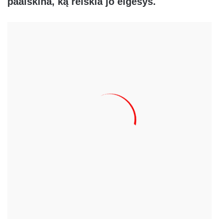
paaiškina, ką reiškia jo elgesys.