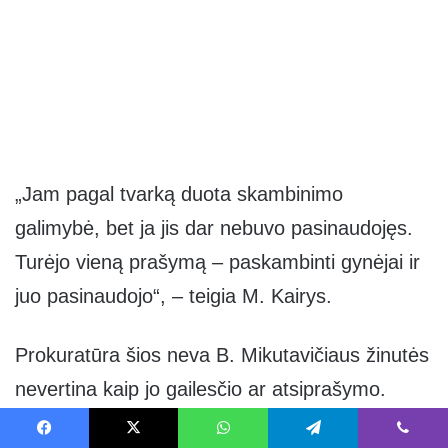
„Jam pagal tvarką duota skambinimo
galimybė, bet ja jis dar nebuvo pasinaudojęs.
Turėjo vieną prašymą – paskambinti gynėjai ir
juo pasinaudojo“, – teigia M. Kairys.
Prokuratūra šios neva B. Mikutavičiaus žinutės
nevertina kaip jo gailesčio ar atsiprašymo.
Facebook
X
WhatsApp
Telegram
Viber