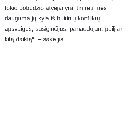
tokio pobūdžio atvejai yra itin reti, nes
dauguma jų kyla iš buitinių konfliktų –
apsvaigus, susiginčijus, panaudojant peilį ar
kitą daiktą“, – sakė jis.