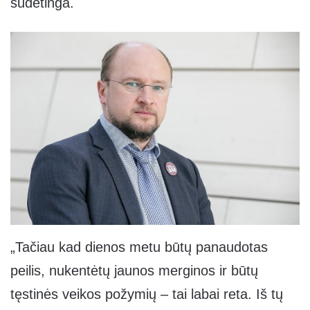
sudėtinga.
„Tačiau kad dienos metu būtų panaudotas
peilis, nukentėtų jaunos merginos ir būtų
tęstinės veikos požymių – tai labai reta. Iš tų