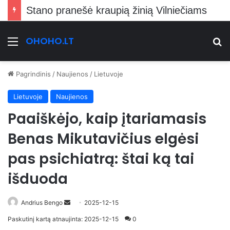
Stano pranešė kraupią žinią Vilniečiams
OHOHO.LT
Meniu
Ie
Pagrindinis
/
Naujienos
/
Lietuvoje
Lietuvoje
Naujienos
Paaiškėjo, kaip įtariamasis
Benas Mikutavičius elgėsi
pas psichiatrą: štai ką tai
išduoda
Send
Andrius Bengo
2025-12-15
an
Paskutinį kartą atnaujinta: 2025-12-15
0
email