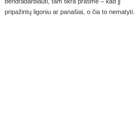
bendradarbiauti, tam tikra prasme – kad jį
pripažintų ligoniu ar panašiai, o čia to nematyti.