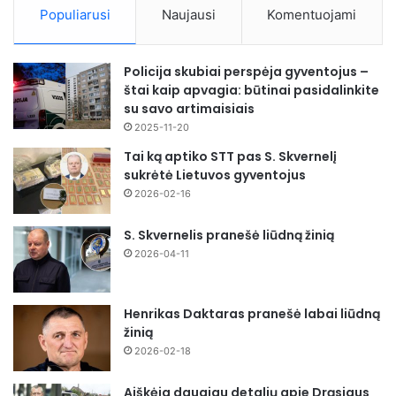
Populiarusi
Naujausi
Komentuojami
Policija skubiai perspėja gyventojus –
štai kaip apvagia: būtinai pasidalinkite
su savo artimaisiais
2025-11-20
Tai ką aptiko STT pas S. Skvernelį
sukrėtė Lietuvos gyventojus
2026-02-16
S. Skvernelis pranešė liūdną žinią
2026-04-11
Henrikas Daktaras pranešė labai liūdną
žinią
2026-02-18
Aiškėja daugiau detalių apie Drąsiaus