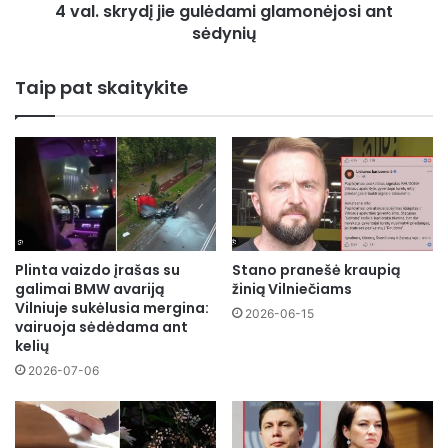
gulėdami
4 val. skrydį jie gulėdami glamonėjosi ant
glamonėjosi
sėdynių
ant
sėdynių
Taip pat skaitykite
Plinta vaizdo įrašas su
Stano pranešė kraupią
galimai BMW avariją
žinią Vilniečiams
Vilniuje sukėlusia mergina:
2026-06-15
vairuoja sėdėdama ant
kelių
2026-07-06