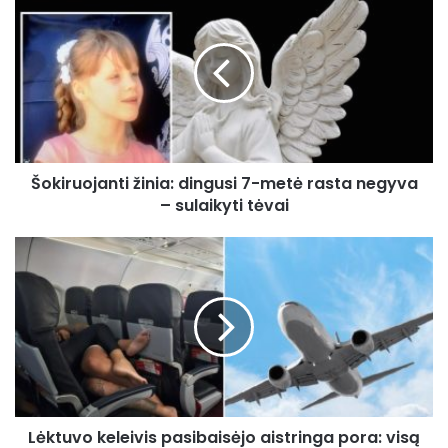
žinia:
dingusi
7-
metė
rasta
negyva
–
sulaikyti
Šokiruojanti žinia: dingusi 7-metė rasta negyva
tėvai
– sulaikyti tėvai
Lėktuvo
keleivis
pasibaisėjo
aistringa
pora:
visą
4
val.
skrydį
Lėktuvo keleivis pasibaisėjo aistringa pora: visą
jie