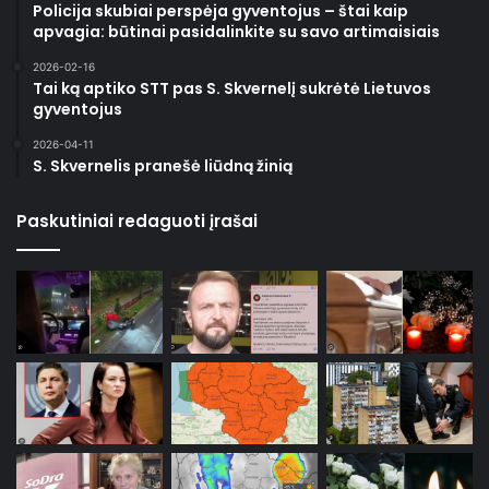
Policija skubiai perspėja gyventojus – štai kaip
apvagia: būtinai pasidalinkite su savo artimaisiais
2026-02-16
Tai ką aptiko STT pas S. Skvernelį sukrėtė Lietuvos
gyventojus
2026-04-11
S. Skvernelis pranešė liūdną žinią
Paskutiniai redaguoti įrašai