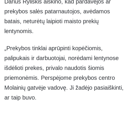
Darius Ryliškis aiškino, kad pardavėjos ar
prekybos salės patarnautojos, avėdamos
batais, neturėtų laipioti maisto prekių
lentynomis.
„Prekybos tinklai aprūpinti kopėčiomis,
palipukais ir darbuotojai, norėdami lentynose
išdėlioti prekes, privalo naudotis šiomis
priemonėmis. Perspėjome prekybos centro
Molainių gatvėje vadovę. Ji žadėjo pasiaiškinti,
ar taip buvo.