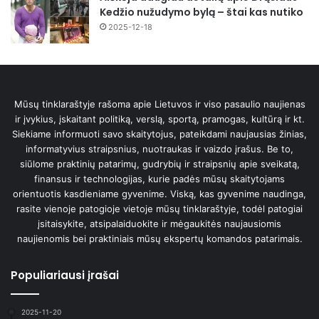
Kedžio nužudymo bylą – štai kas nutiko
2025-12-18
Mūsų tinklaraštyje rašoma apie Lietuvos ir viso pasaulio naujienas
ir įvykius, įskaitant politiką, verslą, sportą, pramogas, kultūrą ir kt.
Siekiame informuoti savo skaitytojus, pateikdami naujausias žinias,
informatyvius straipsnius, nuotraukas ir vaizdo įrašus. Be to,
siūlome praktinių patarimų, gudrybių ir straipsnių apie sveikatą,
finansus ir technologijas, kurie padės mūsų skaitytojams
orientuotis kasdieniame gyvenime. Viską, kas gyvenime naudinga,
rasite vienoje patogioje vietoje mūsų tinklaraštyje, todėl patogiai
įsitaisykite, atsipalaiduokite ir mėgaukitės naujausiomis
naujienomis bei praktiniais mūsų ekspertų komandos patarimais.
Populiariausi įrašai
2025-11-20