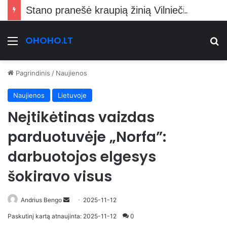
Stano pranešė kraupią žinią Vilniečiams
OHOHO.LT
Meniu
Ie
Pagrindinis
/
Naujienos
Naujienos
Lietuvoje
Neįtikėtinas vaizdas
parduotuvėje „Norfa”:
darbuotojos elgesys
šokiravo visus
Send
Andrius Bengo
2025-11-12
an
Paskutinį kartą atnaujinta: 2025-11-12
0
email