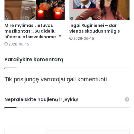
Mirė mylimas Lietuvos
Ingai Ruginienei – dar
muzikantas: „Su dideliu
vienas skaudus smūgis
liūdesiu atsisveikiname…“
2026-06-15
2026-06-15
Parašykite komentarą
Tik
prisijungę
vartotojai gali komentuoti.
Nepraleiskite naujienų ir įvykių!