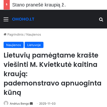
Stano pranešė kraupią žinią Vilniečiams
OHOHO.LT
Meniu
Ie
Pagrindinis
/
Naujienos
Naujienos
Lietuvoje
Lietuvių pamėgtame krašte
viešinti M. Kvietkutė kaitina
kraują:
pademonstravo apnuoginta
kūną
Send
Andrius Bengo
2025-11-03