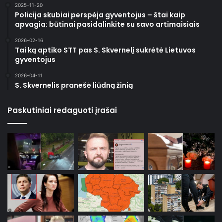
2025-11-20
Policija skubiai perspėja gyventojus – štai kaip
apvagia: būtinai pasidalinkite su savo artimaisiais
2026-02-16
Tai ką aptiko STT pas S. Skvernelį sukrėtė Lietuvos
gyventojus
2026-04-11
S. Skvernelis pranešė liūdną žinią
Paskutiniai redaguoti įrašai