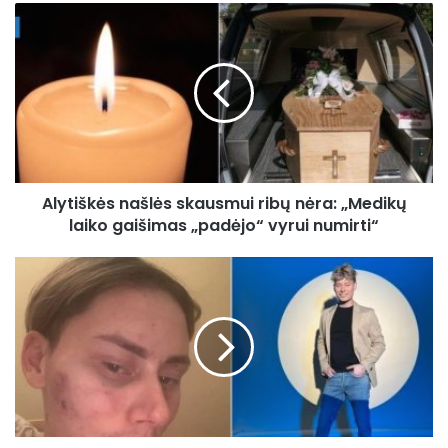
Alytiškės
našlės
skausmui
ribų
nėra:
„Medikų
laiko
gaišimas
„padėjo“
Alytiškės našlės skausmui ribų nėra: „Medikų
vyrui
numirti“
laiko gaišimas „padėjo“ vyrui numirti“
Ąžuolas
Misiukevičius
prakalbo
apie
santykiuose
patirtą
smurtą:
„Pastarosios
dienos