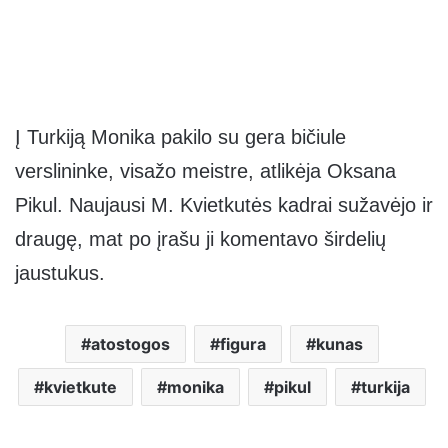
Į Turkiją Monika pakilo su gera bičiule
verslininke, visažo meistre, atlikėja Oksana
Pikul. Naujausi M. Kvietkutės kadrai sužavėjo ir
draugę, mat po įrašu ji komentavo širdelių
jaustukus.
atostogos
figura
kunas
kvietkute
monika
pikul
turkija