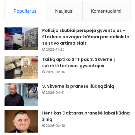
Populiarusi
Naujausi
Komentuojami
Policija skubiai perspėja gyventojus –
štai kaip apvagia: būtinai pasidalinkite
su savo artimaisiais
2025-11-20
Tai ką aptiko STT pas S. Skvernelį
sukrėtė Lietuvos gyventojus
2026-02-16
S. Skvernelis pranešė liūdną žinią
2026-04-11
Henrikas Daktaras pranešė labai liūdną
žinią
2026-02-18