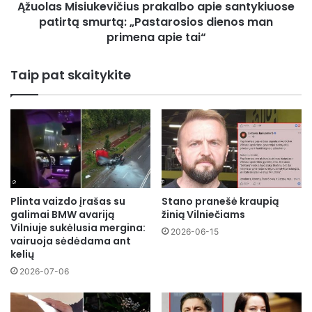
Ąžuolas Misiukevičius prakalbo apie santykiuose
man
primena
patirtą smurtą: „Pastarosios dienos man
apie
primena apie tai“
tai“
Taip pat skaitykite
Plinta vaizdo įrašas su
Stano pranešė kraupią
galimai BMW avariją
žinią Vilniečiams
Vilniuje sukėlusia mergina:
2026-06-15
vairuoja sėdėdama ant
kelių
2026-07-06