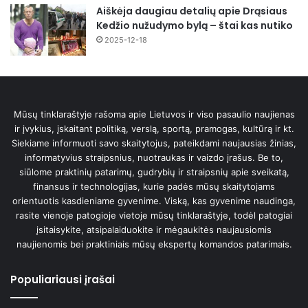
Aiškėja daugiau detalių apie Drąsiaus
Kedžio nužudymo bylą – štai kas nutiko
2025-12-18
Mūsų tinklaraštyje rašoma apie Lietuvos ir viso pasaulio naujienas
ir įvykius, įskaitant politiką, verslą, sportą, pramogas, kultūrą ir kt.
Siekiame informuoti savo skaitytojus, pateikdami naujausias žinias,
informatyvius straipsnius, nuotraukas ir vaizdo įrašus. Be to,
siūlome praktinių patarimų, gudrybių ir straipsnių apie sveikatą,
finansus ir technologijas, kurie padės mūsų skaitytojams
orientuotis kasdieniame gyvenime. Viską, kas gyvenime naudinga,
rasite vienoje patogioje vietoje mūsų tinklaraštyje, todėl patogiai
įsitaisykite, atsipalaiduokite ir mėgaukitės naujausiomis
naujienomis bei praktiniais mūsų ekspertų komandos patarimais.
Populiariausi įrašai