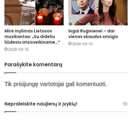
Mirė mylimas Lietuvos
Ingai Ruginienei – dar
muzikantas: „Su dideliu
vienas skaudus smūgis
liūdesiu atsisveikiname…“
2026-06-15
2026-06-15
Parašykite komentarą
Tik
prisijungę
vartotojai gali komentuoti.
Nepraleiskite naujienų ir įvykių!