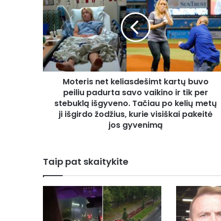
keliasdešimt
kartų
buvo
peiliu
padurta
savo
vaikino
Moteris net keliasdešimt kartų buvo
ir
tik
peiliu padurta savo vaikino ir tik per
per
stebuklą išgyveno. Tačiau po kelių metų
stebuklą
ji išgirdo žodžius, kurie visiškai pakeitė
išgyveno.
jos gyvenimą
Tačiau
po
kelių
Taip pat skaitykite
metų
ji
išgirdo
žodžius,
kurie
visiškai