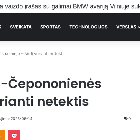
o pranešė kraupią žinią Vilniečiams
S
SVEIKATA
SPORTAS
TECHNOLOGIJOS
VERSLAS
 šeimoje – širdį verianti netektis
ės-Čepononienės
rianti netektis
aujinta: 2025-05-14
0
takte
Odnoklassniki
Pocket