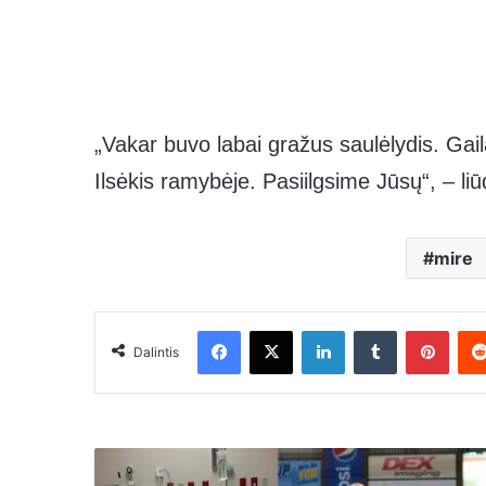
„Vakar buvo labai gražus saulėlydis. Gail
Ilsėkis ramybėje. Pasiilgsime Jūsų“, – liū
mire
Facebook
X
LinkedIn
Tumblr
Pinte
Dalintis
Moteris
net