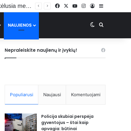
Facebook
X
YouTube
Instagram
Prisijungti
Sidebar
Switch skin
Ieškoti
NAUJIENOS
Nepraleiskite naujienų ir įvykių!
Populiarusi
Naujausi
Komentuojami
Policija skubiai perspėja
gyventojus – štai kaip
apvagia: būtinai