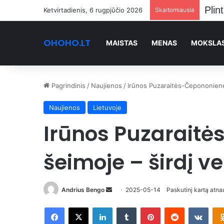
Stan
Ketvirtadienis, 6 rugpjūčio 2026
Skaitomiausia
OHOHO.LT
MAISTAS
MENAS
MOKSLA
Pagrindinis
/
Naujienos
/
Irūnos Puzaraitės-Čepononienės
Naujienos
Lietuvoje
Irūnos Puzarait
šeimoje – širdį ve
Send
Andrius Bengo
2025-05-14
Paskutinį kartą atn
an
Facebook
X
LinkedIn
Tumblr
Pinterest
Reddit
VKon
email