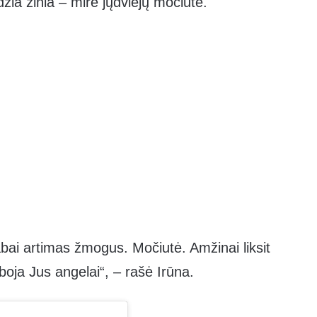
džia žinia – mirė jųdviejų močiutė.
abai artimas žmogus. Močiutė. Amžinai liksit
boja Jus angelai“, – rašė Irūna.