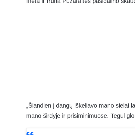
Ineta ir Irūna Puzaraitės pasidalino skau
„Šiandien į dangų iškeliavo mano sielai l
mano širdyje ir prisiminimuose. Tegul glo