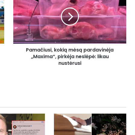
mėsą
pardavinėja
„Maxima“,
pirkėja
neslėpė:
likau
nustėrusi
Pamačiusi, kokią mėsą pardavinėja
„Maxima“, pirkėja neslėpė: likau
nustėrusi