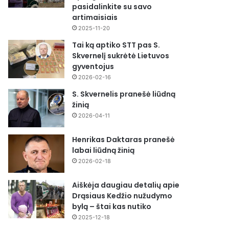
pasidalinkite su savo
artimaisiais
2025-11-20
Tai ką aptiko STT pas S.
Skvernelį sukrėtė Lietuvos
gyventojus
2026-02-16
S. Skvernelis pranešė liūdną
žinią
2026-04-11
Henrikas Daktaras pranešė
labai liūdną žinią
2026-02-18
Aiškėja daugiau detalių apie
Drąsiaus Kedžio nužudymo
bylą – štai kas nutiko
2025-12-18