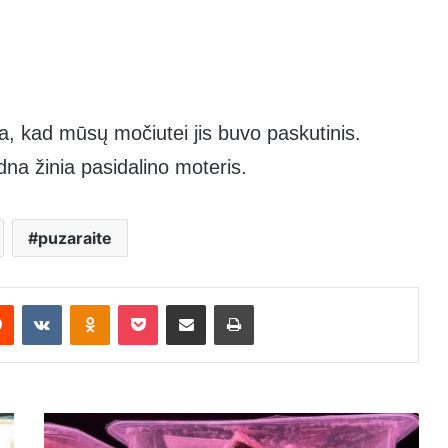
a, kad mūsų močiutei jis buvo paskutinis.
dna žinia pasidalino moteris.
puzaraite
rest
Reddit
VKontakte
Odnoklassniki
Pocket
Dalintis el. paštu
Spausdinti
Pamačiusi,
kokią