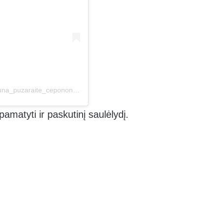
A post shared by Irūna Puzaraitė – Čepononienė (@iruna_puzaraite_cepononiene)
matyti ir paskutinį saulėlydį.