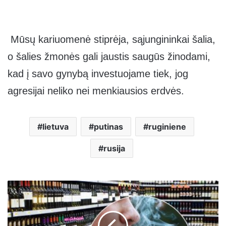
Mūsų kariuomenė stiprėja, sąjungininkai šalia,
o šalies žmonės gali jaustis saugūs žinodami,
kad į savo gynybą investuojame tiek, jog
agresijai neliko nei menkiausios erdvės.
lietuva
putinas
ruginiene
rusija
Pasirodo
štai
kiek
2026