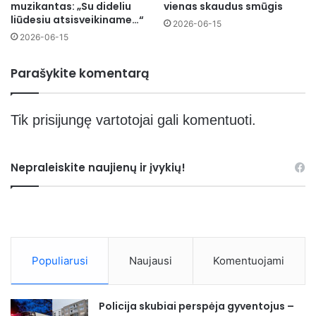
muzikantas: „Su dideliu
vienas skaudus smūgis
liūdesiu atsisveikiname…“
2026-06-15
2026-06-15
Parašykite komentarą
Tik
prisijungę
vartotojai gali komentuoti.
Nepraleiskite naujienų ir įvykių!
Populiarusi
Naujausi
Komentuojami
Policija skubiai perspėja gyventojus –