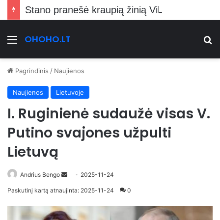
Stano pranešė kraupią žinią Vilniečiams
OHOHO.LT
Meniu
Ie
Pagrindinis
/
Naujienos
Naujienos
Lietuvoje
I. Ruginienė sudaužė visas V.
Putino svajones užpulti
Lietuvą
Send
Andrius Bengo
2025-11-24
an
Paskutinį kartą atnaujinta: 2025-11-24
0
email