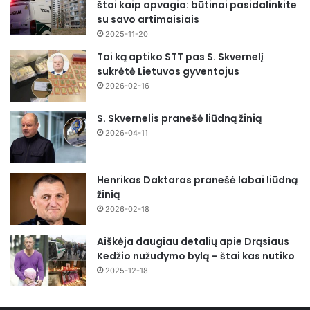
štai kaip apvagia: būtinai pasidalinkite
su savo artimaisiais
2025-11-20
Tai ką aptiko STT pas S. Skvernelį
sukrėtė Lietuvos gyventojus
2026-02-16
S. Skvernelis pranešė liūdną žinią
2026-04-11
Henrikas Daktaras pranešė labai liūdną
žinią
2026-02-18
Aiškėja daugiau detalių apie Drąsiaus
Kedžio nužudymo bylą – štai kas nutiko
2025-12-18