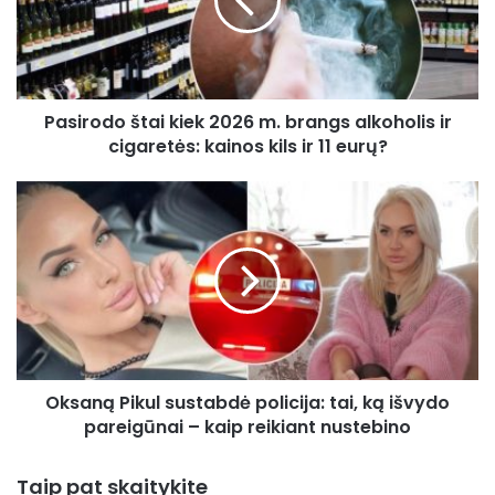
m.
brangs
alkoholis
ir
cigaretės:
Pasirodo štai kiek 2026 m. brangs alkoholis ir
kainos
kils
cigaretės: kainos kils ir 11 eurų?
ir
11
Oksaną
eurų?
Pikul
sustabdė
policija:
tai,
ką
išvydo
pareigūnai
–
Oksaną Pikul sustabdė policija: tai, ką išvydo
kaip
reikiant
pareigūnai – kaip reikiant nustebino
nustebino
Taip pat skaitykite