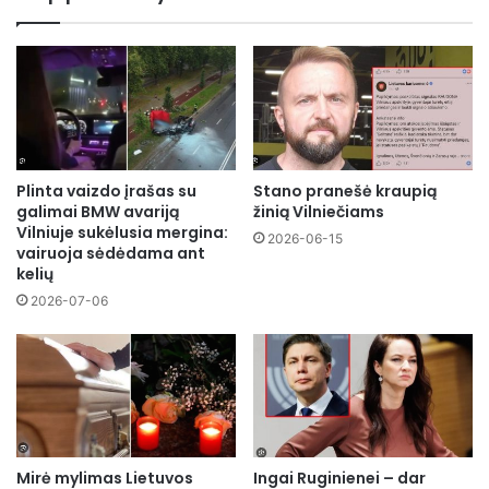
Plinta vaizdo įrašas su
Stano pranešė kraupią
galimai BMW avariją
žinią Vilniečiams
Vilniuje sukėlusia mergina:
2026-06-15
vairuoja sėdėdama ant
kelių
2026-07-06
Mirė mylimas Lietuvos
Ingai Ruginienei – dar