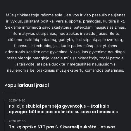
Mūsų tinklaraštyje rašoma apie Lietuvos ir viso pasaulio naujienas
ir įvykius, įskaitant politiką, verslą, sportą, pramogas, kultūrą ir kt.
Siekiame informuoti savo skaitytojus, pateikdami naujausias žinias,
informatyvius straipsnius, nuotraukas ir vaizdo įrašus. Be to,
siūlome praktinių patarimų, gudrybių ir straipsnių apie sveikatą,
finansus ir technologijas, kurie padės mūsų skaitytojams
orientuotis kasdieniame gyvenime. Viską, kas gyvenime naudinga,
rasite vienoje patogioje vietoje mūsų tinklaraštyje, todėl patogiai
įsitaisykite, atsipalaiduokite ir mėgaukitės naujausiomis
naujienomis bei praktiniais mūsų ekspertų komandos patarimais.
Populiariausi įrašai
2025-11-20
Policija skubiai perspėja gyventojus – štai kaip
apvagia: būtinai pasidalinkite su savo artimaisiais
2026-02-16
Tai ką aptiko STT pas S. Skvernelį sukrėtė Lietuvos