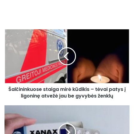
Šalčininkuose
staiga
mirė
kūdikis
–
tėvai
patys
į
ligoninę
Šalčininkuose staiga mirė kūdikis – tėvai patys į
atvežė
jau
ligoninę atvežė jau be gyvybės ženklų
be
gyvybės
Naujas
ženklų
tyrimas
atskleidžia
kraupią
tiesą