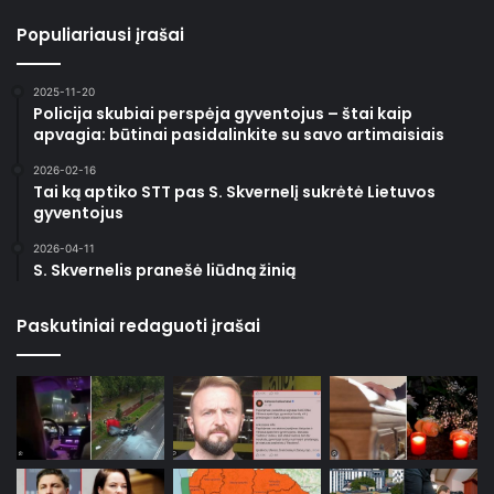
Populiariausi įrašai
2025-11-20
Policija skubiai perspėja gyventojus – štai kaip
apvagia: būtinai pasidalinkite su savo artimaisiais
2026-02-16
Tai ką aptiko STT pas S. Skvernelį sukrėtė Lietuvos
gyventojus
2026-04-11
S. Skvernelis pranešė liūdną žinią
Paskutiniai redaguoti įrašai