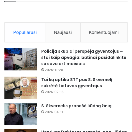
Populiarusi
Naujausi
Komentuojami
Policija skubiai perspėja gyventojus –
štai kaip apvagia: būtinai pasidalinkite
su savo artimaisiais
2025-11-20
Tai ką aptiko STT pas S. Skvernelį
sukrėtė Lietuvos gyventojus
2026-02-16
S. Skvernelis pranešė liūdną žinią
2026-04-11