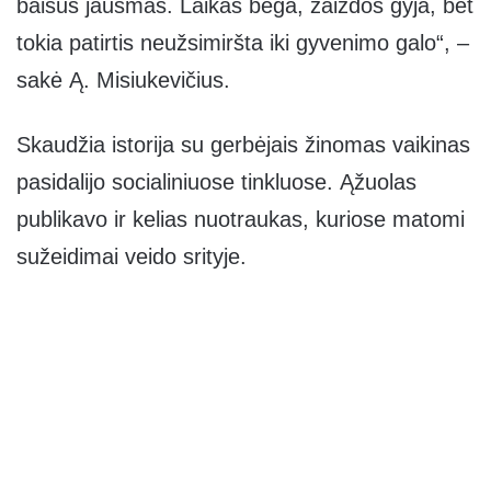
baisus jausmas. Laikas bėga, žaizdos gyja, bet
tokia patirtis neužsimiršta iki gyvenimo galo“, –
sakė Ą. Misiukevičius.
Skaudžia istorija su gerbėjais žinomas vaikinas
pasidalijo socialiniuose tinkluose. Ąžuolas
publikavo ir kelias nuotraukas, kuriose matomi
sužeidimai veido srityje.