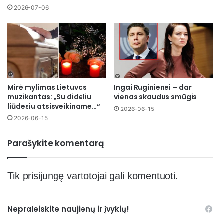
2026-07-06
Mirė mylimas Lietuvos
Ingai Ruginienei – dar
muzikantas: „Su dideliu
vienas skaudus smūgis
liūdesiu atsisveikiname…“
2026-06-15
2026-06-15
Parašykite komentarą
Tik
prisijungę
vartotojai gali komentuoti.
Nepraleiskite naujienų ir įvykių!