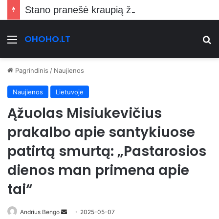
Stano pranešė kraupią žinią Vilniečiams
OHOHO.LT
Meniu
Ie
Pagrindinis
/
Naujienos
Naujienos
Lietuvoje
Ąžuolas Misiukevičius
prakalbo apie santykiuose
patirtą smurtą: „Pastarosios
dienos man primena apie
tai“
Send
Andrius Bengo
2025-05-07