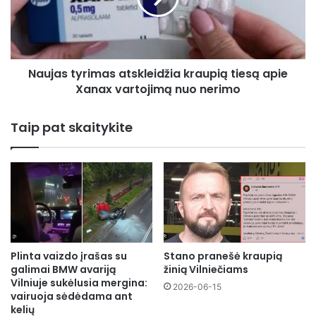
apie
Xanax
vartojimą
nuo
Naujas tyrimas atskleidžia kraupią tiesą apie
nerimo
Xanax vartojimą nuo nerimo
Taip pat skaitykite
Plinta vaizdo įrašas su
Stano pranešė kraupią
galimai BMW avariją
žinią Vilniečiams
Vilniuje sukėlusia mergina:
2026-06-15
vairuoja sėdėdama ant
kelių