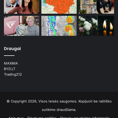
Draugai
MAXIMA
BYD.LT
Trading212
© Copyright 2026, Visos teisės saugomos. Kopijuoti be raštiško
sutikimo draudžiama.
Apie mus
Privatumo politika
Slapukų naudojimo informacija