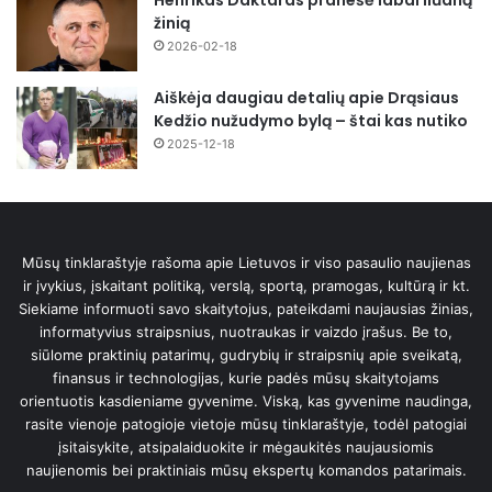
Henrikas Daktaras pranešė labai liūdną
žinią
2026-02-18
Aiškėja daugiau detalių apie Drąsiaus
Kedžio nužudymo bylą – štai kas nutiko
2025-12-18
Mūsų tinklaraštyje rašoma apie Lietuvos ir viso pasaulio naujienas
ir įvykius, įskaitant politiką, verslą, sportą, pramogas, kultūrą ir kt.
Siekiame informuoti savo skaitytojus, pateikdami naujausias žinias,
informatyvius straipsnius, nuotraukas ir vaizdo įrašus. Be to,
siūlome praktinių patarimų, gudrybių ir straipsnių apie sveikatą,
finansus ir technologijas, kurie padės mūsų skaitytojams
orientuotis kasdieniame gyvenime. Viską, kas gyvenime naudinga,
rasite vienoje patogioje vietoje mūsų tinklaraštyje, todėl patogiai
įsitaisykite, atsipalaiduokite ir mėgaukitės naujausiomis
naujienomis bei praktiniais mūsų ekspertų komandos patarimais.