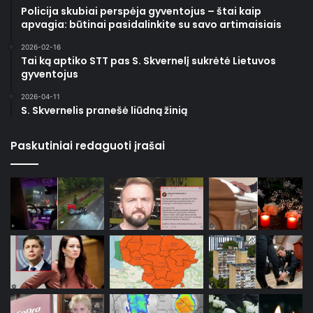
Policija skubiai perspėja gyventojus – štai kaip
apvagia: būtinai pasidalinkite su savo artimaisiais
2026-02-16
Tai ką aptiko STT pas S. Skvernelį sukrėtė Lietuvos
gyventojus
2026-04-11
S. Skvernelis pranešė liūdną žinią
Paskutiniai redaguoti įrašai