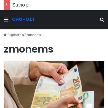
Stano pranešė kraupią žinią Vilniečiams
OHOHO.LT
Meniu
Ie
Pagrindinis
/
zmonems
zmonems