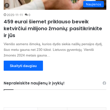
Naujienos
2025-11-11
0
459 eurai šiemet priklauso beveik
ketvirčiui milijono žmonių: pasitikrinkite
ir jūs
Vienišo asmens išmoką, kurios dydis siekia našlių pensijos dydį,
šiuo metu gauna net 230 tūkst. Lietuvos gyventojų. Vieniši
žmonės 2024 metais gauna…
Skaityti daugiau
Nepraleiskite naujienų ir įvykių!