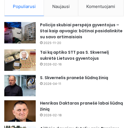
Populiarusi
Naujausi
Komentuojami
Policija skubiai perspėja gyventojus –
štai kaip apvagia: būtinai pasidalinkite
su savo artimaisiais
2025-11-20
Tai ką aptiko STT pas S. Skvernelį
sukrėtė Lietuvos gyventojus
2026-02-16
S. Skvernelis pranešė liūdną žinią
2026-04-11
Henrikas Daktaras pranešė labai liūdną
žinią
2026-02-18