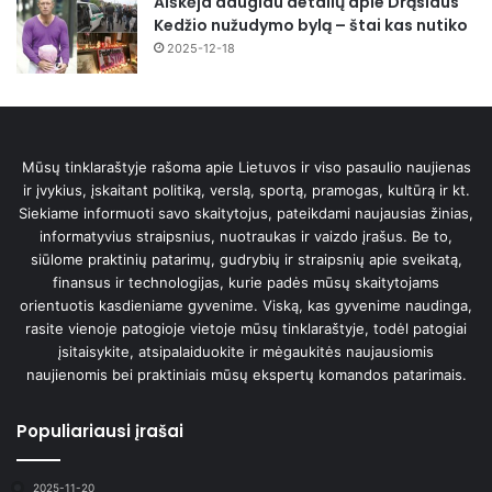
Aiškėja daugiau detalių apie Drąsiaus
Kedžio nužudymo bylą – štai kas nutiko
2025-12-18
Mūsų tinklaraštyje rašoma apie Lietuvos ir viso pasaulio naujienas
ir įvykius, įskaitant politiką, verslą, sportą, pramogas, kultūrą ir kt.
Siekiame informuoti savo skaitytojus, pateikdami naujausias žinias,
informatyvius straipsnius, nuotraukas ir vaizdo įrašus. Be to,
siūlome praktinių patarimų, gudrybių ir straipsnių apie sveikatą,
finansus ir technologijas, kurie padės mūsų skaitytojams
orientuotis kasdieniame gyvenime. Viską, kas gyvenime naudinga,
rasite vienoje patogioje vietoje mūsų tinklaraštyje, todėl patogiai
įsitaisykite, atsipalaiduokite ir mėgaukitės naujausiomis
naujienomis bei praktiniais mūsų ekspertų komandos patarimais.
Populiariausi įrašai
2025-11-20