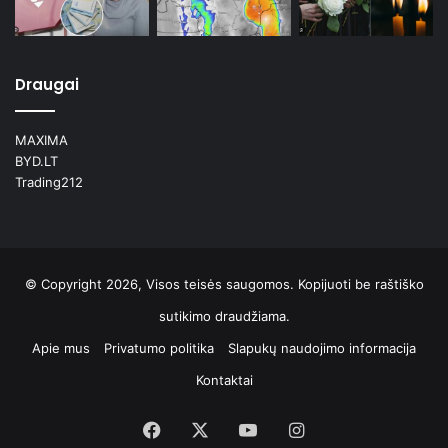
Draugai
MAXIMA
BYD.LT
Trading212
© Copyright 2026, Visos teisės saugomos. Kopijuoti be raštiško
sutikimo draudžiama.
Apie mus
Privatumo politika
Slapukų naudojimo informacija
Kontaktai
Facebook
X
YouTube
Instagram