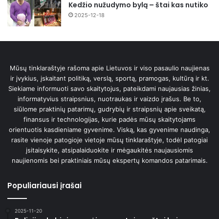
Kedžio nužudymo bylą – štai kas nutiko
2025-12-18
Mūsų tinklaraštyje rašoma apie Lietuvos ir viso pasaulio naujienas
ir įvykius, įskaitant politiką, verslą, sportą, pramogas, kultūrą ir kt.
Siekiame informuoti savo skaitytojus, pateikdami naujausias žinias,
informatyvius straipsnius, nuotraukas ir vaizdo įrašus. Be to,
siūlome praktinių patarimų, gudrybių ir straipsnių apie sveikatą,
finansus ir technologijas, kurie padės mūsų skaitytojams
orientuotis kasdieniame gyvenime. Viską, kas gyvenime naudinga,
rasite vienoje patogioje vietoje mūsų tinklaraštyje, todėl patogiai
įsitaisykite, atsipalaiduokite ir mėgaukitės naujausiomis
naujienomis bei praktiniais mūsų ekspertų komandos patarimais.
Populiariausi įrašai
2025-11-20