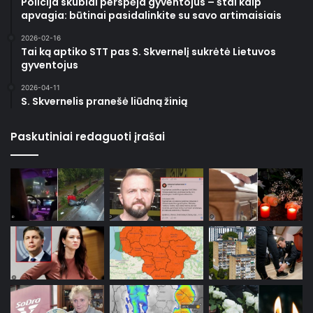
Policija skubiai perspėja gyventojus – štai kaip
apvagia: būtinai pasidalinkite su savo artimaisiais
2026-02-16
Tai ką aptiko STT pas S. Skvernelį sukrėtė Lietuvos
gyventojus
2026-04-11
S. Skvernelis pranešė liūdną žinią
Paskutiniai redaguoti įrašai