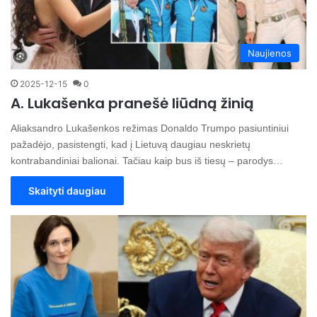
Naujienos
2025-12-15
0
A. Lukašenka pranešė liūdną žinią
Aliaksandro Lukašenkos režimas Donaldo Trumpo pasiuntiniui
pažadėjo, pasistengti, kad į Lietuvą daugiau neskrietų
kontrabandiniai balionai. Tačiau kaip bus iš tiesų – parodys…
Skaityti daugiau