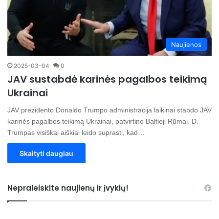
Naujienos
2025-03-04
0
JAV sustabdė karinės pagalbos teikimą
Ukrainai
JAV prezidento Donaldo Trumpo administracija laikinai stabdo JAV
karinės pagalbos teikimą Ukrainai, patvirtino Baltieji Rūmai. D.
Trumpas visiškai aiškiai leido suprasti, kad…
Skaityti daugiau
Nepraleiskite naujienų ir įvykių!