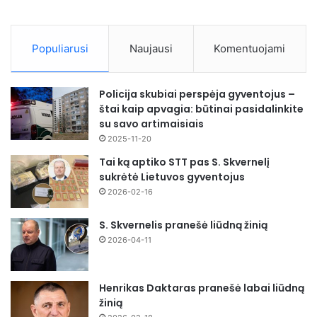
Populiarusi
Naujausi
Komentuojami
Policija skubiai perspėja gyventojus –
štai kaip apvagia: būtinai pasidalinkite
su savo artimaisiais
2025-11-20
Tai ką aptiko STT pas S. Skvernelį
sukrėtė Lietuvos gyventojus
2026-02-16
S. Skvernelis pranešė liūdną žinią
2026-04-11
Henrikas Daktaras pranešė labai liūdną
žinią