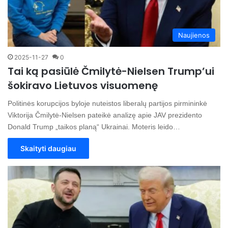
Naujienos
2025-11-27
0
Tai ką pasiūlė Čmilytė-Nielsen Trump’ui
šokiravo Lietuvos visuomenę
Politinės korupcijos byloje nuteistos liberalų partijos pirmininkė
Viktorija Čmilytė-Nielsen pateikė analizę apie JAV prezidento
Donald Trump „taikos planą“ Ukrainai. Moteris leido…
Skaityti daugiau