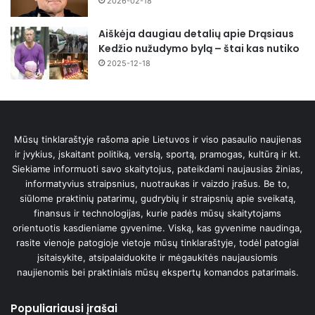
2026-02-18
Aiškėja daugiau detalių apie Drąsiaus
Kedžio nužudymo bylą – štai kas nutiko
2025-12-18
Mūsų tinklaraštyje rašoma apie Lietuvos ir viso pasaulio naujienas
ir įvykius, įskaitant politiką, verslą, sportą, pramogas, kultūrą ir kt.
Siekiame informuoti savo skaitytojus, pateikdami naujausias žinias,
informatyvius straipsnius, nuotraukas ir vaizdo įrašus. Be to,
siūlome praktinių patarimų, gudrybių ir straipsnių apie sveikatą,
finansus ir technologijas, kurie padės mūsų skaitytojams
orientuotis kasdieniame gyvenime. Viską, kas gyvenime naudinga,
rasite vienoje patogioje vietoje mūsų tinklaraštyje, todėl patogiai
įsitaisykite, atsipalaiduokite ir mėgaukitės naujausiomis
naujienomis bei praktiniais mūsų ekspertų komandos patarimais.
Populiariausi įrašai