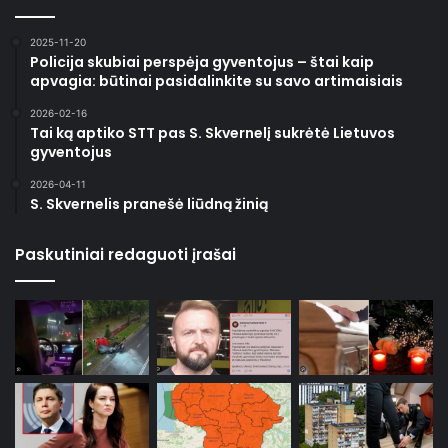
2025-11-20
Policija skubiai perspėja gyventojus – štai kaip
apvagia: būtinai pasidalinkite su savo artimaisiais
2026-02-16
Tai ką aptiko STT pas S. Skvernelį sukrėtė Lietuvos
gyventojus
2026-04-11
S. Skvernelis pranešė liūdną žinią
Paskutiniai redaguoti įrašai