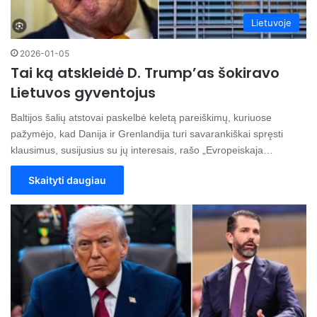
Lietuvoje
2026-01-05
Tai ką atskleidė D. Trump’as šokiravo
Lietuvos gyventojus
Baltijos šalių atstovai paskelbė keletą pareiškimų, kuriuose
pažymėjo, kad Danija ir Grenlandija turi savarankiškai spręsti
klausimus, susijusius su jų interesais, rašo „Evropeiskaja…
Skaityti daugiau