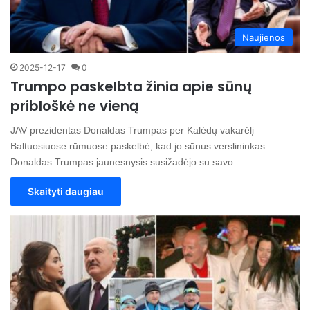
Naujienos
2025-12-17
0
Trumpo paskelbta žinia apie sūnų
pribloškė ne vieną
JAV prezidentas Donaldas Trumpas per Kalėdų vakarėlį
Baltuosiuose rūmuose paskelbė, kad jo sūnus verslininkas
Donaldas Trumpas jaunesnysis susižadėjo su savo…
Skaityti daugiau