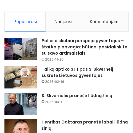
Populiarusi
Naujausi
Komentuojami
Policija skubiai perspėja gyventojus –
štai kaip apvagia: būtinai pasidalinkite
su savo artimaisiais
2025-11-20
Tai ką aptiko STT pas S. Skvernelį
sukrėtė Lietuvos gyventojus
2026-02-16
S. Skvernelis pranešė liūdną žinią
2026-04-11
Henrikas Daktaras pranešė labai liūdną
žinią