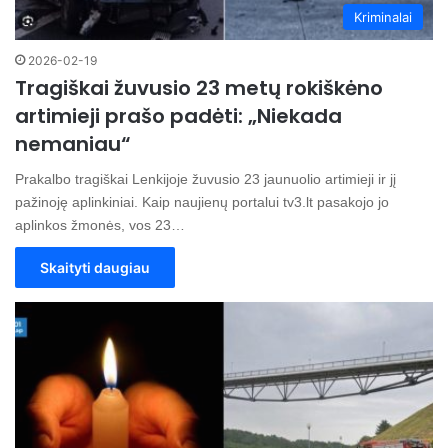
Kriminalai
2026-02-19
Tragiškai žuvusio 23 metų rokiškėno
artimieji prašo padėti: „Niekada
nemaniau“
Prakalbo tragiškai Lenkijoje žuvusio 23 jaunuolio artimieji ir jį
pažinoję aplinkiniai. Kaip naujienų portalui tv3.lt pasakojo jo
aplinkos žmonės, vos 23…
Skaityti daugiau