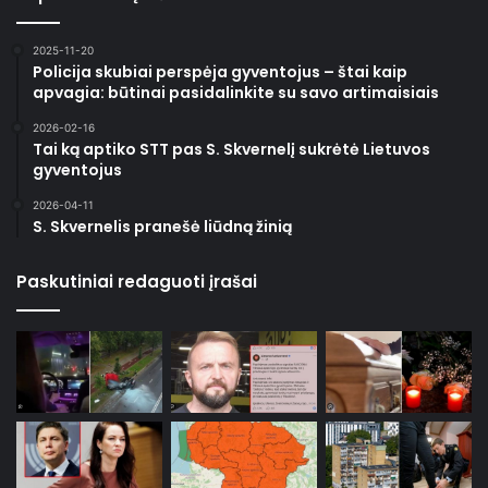
2025-11-20
Policija skubiai perspėja gyventojus – štai kaip
apvagia: būtinai pasidalinkite su savo artimaisiais
2026-02-16
Tai ką aptiko STT pas S. Skvernelį sukrėtė Lietuvos
gyventojus
2026-04-11
S. Skvernelis pranešė liūdną žinią
Paskutiniai redaguoti įrašai