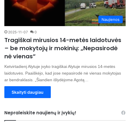
Naujienos
2025-11-07
0
Tragiškai mirusios 14-metės laidotuvės
– be mokytojų ir mokinių: „Nepasirodė
nė vienas“
Ketvirtadienį Alytuje įvyko tragiškai Alytuje mirusios 14-metės
laidotuvės. Paaiškėjo, kad jose nepasirodė nė vienas mokytojas
ar bendraklasis. „Šiandien išlydėjome Agotą…
Skaityti daugiau
Nepraleiskite naujienų ir įvykių!