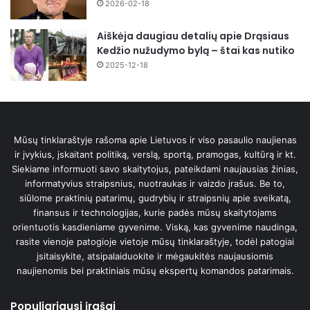
2026-02-18
Aiškėja daugiau detalių apie Drąsiaus
Kedžio nužudymo bylą – štai kas nutiko
2025-12-18
Mūsų tinklaraštyje rašoma apie Lietuvos ir viso pasaulio naujienas
ir įvykius, įskaitant politiką, verslą, sportą, pramogas, kultūrą ir kt.
Siekiame informuoti savo skaitytojus, pateikdami naujausias žinias,
informatyvius straipsnius, nuotraukas ir vaizdo įrašus. Be to,
siūlome praktinių patarimų, gudrybių ir straipsnių apie sveikatą,
finansus ir technologijas, kurie padės mūsų skaitytojams
orientuotis kasdieniame gyvenime. Viską, kas gyvenime naudinga,
rasite vienoje patogioje vietoje mūsų tinklaraštyje, todėl patogiai
įsitaisykite, atsipalaiduokite ir mėgaukitės naujausiomis
naujienomis bei praktiniais mūsų ekspertų komandos patarimais.
Populiariausi įrašai