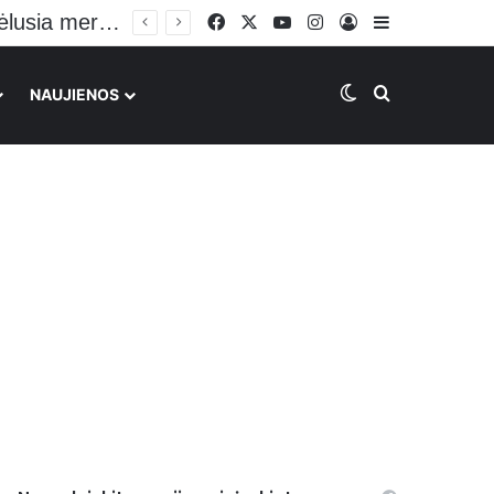
Plinta vaizdo įrašas su galimai BMW avariją Vilniuje sukėlusia mergina: vairuoja sėdėdama ant kelių
Facebook
X
YouTube
Instagram
Prisijungti
Sidebar
Switch skin
Ieškoti
NAUJIENOS