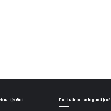
iausi įrašai
Paskutiniai redaguoti įraš