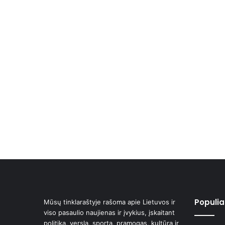
Populiar
Mūsų tinklaraštyje rašoma apie Lietuvos ir
viso pasaulio naujienas ir įvykius, įskaitant
politiką, verslą, sportą, pramogas, kultūrą ir