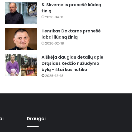
S. Skvernelis pranešė liūdną
žinią
2026-04-11
Henrikas Daktaras pranešė
labai liūdną žinią
2026-02-18
Aiškėja daugiau detalių apie
Drąsiaus Kedžio nužudymo
bylą – štai kas nutiko
2025-12-18
ai
Draugai