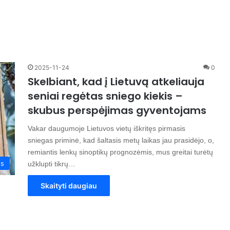
2025-11-24
0
Skelbiant, kad į Lietuvą atkeliauja
seniai regėtas sniego kiekis –
skubus perspėjimas gyventojams
Vakar daugumoje Lietuvos vietų iškritęs pirmasis
sniegas priminė, kad šaltasis metų laikas jau prasidėjo, o,
remiantis lenkų sinoptikų prognozėmis, mus greitai turėtų
os
užklupti tikrų…
Skaityti daugiau