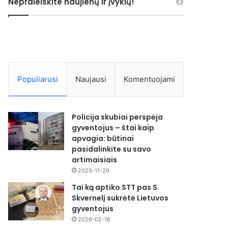
Nepraleiskite naujienų ir įvykių!
Populiarusi
Naujausi
Komentuojami
Policija skubiai perspėja
gyventojus – štai kaip
apvagia: būtinai
pasidalinkite su savo
artimaisiais
2025-11-20
Tai ką aptiko STT pas S.
Skvernelį sukrėtė Lietuvos
gyventojus
2026-02-16