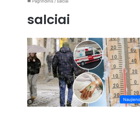
Pagrindinis
/
salciai
salciai
Naujien