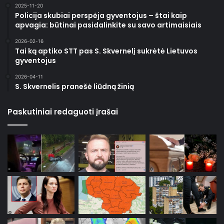
2025-11-20
Policija skubiai perspėja gyventojus – štai kaip
apvagia: būtinai pasidalinkite su savo artimaisiais
2026-02-16
Tai ką aptiko STT pas S. Skvernelį sukrėtė Lietuvos
gyventojus
2026-04-11
S. Skvernelis pranešė liūdną žinią
Paskutiniai redaguoti įrašai