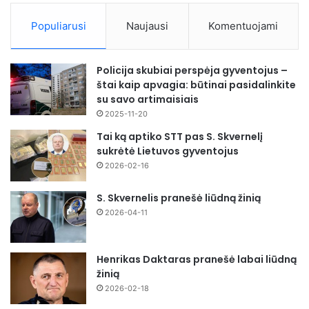
Populiarusi
Naujausi
Komentuojami
Policija skubiai perspėja gyventojus –
štai kaip apvagia: būtinai pasidalinkite
su savo artimaisiais
2025-11-20
Tai ką aptiko STT pas S. Skvernelį
sukrėtė Lietuvos gyventojus
2026-02-16
S. Skvernelis pranešė liūdną žinią
2026-04-11
Henrikas Daktaras pranešė labai liūdną
žinią
2026-02-18