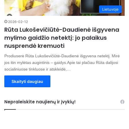
Lietuvoje
2026-02-12
Rūta Lukoševičiūtė-Daudienė išgyvena
mylimo gaidžio netektį: jo palaikus
nusprendė kremuoti
Prodiuserė Rūta Lukoševičiūtė-Daudienė išgyvena netektį. Mirė
jos itin mylėtas augintinis – gaidys.Apie tai plačiau Rūta dalijosi
socialiniuose tinkluose ir atskleidė,…
Skaityti daugiau
Nepraleiskite naujienų ir įvykių!