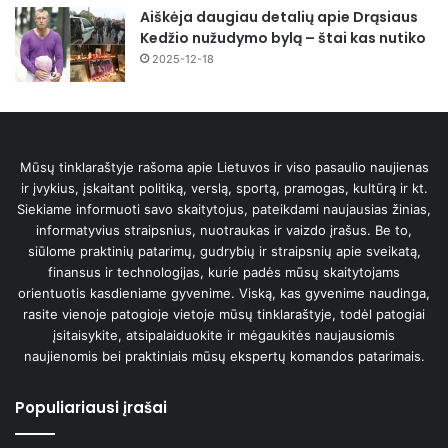
Aiškėja daugiau detalių apie Drąsiaus
Kedžio nužudymo bylą – štai kas nutiko
2025-12-18
Mūsų tinklaraštyje rašoma apie Lietuvos ir viso pasaulio naujienas
ir įvykius, įskaitant politiką, verslą, sportą, pramogas, kultūrą ir kt.
Siekiame informuoti savo skaitytojus, pateikdami naujausias žinias,
informatyvius straipsnius, nuotraukas ir vaizdo įrašus. Be to,
siūlome praktinių patarimų, gudrybių ir straipsnių apie sveikatą,
finansus ir technologijas, kurie padės mūsų skaitytojams
orientuotis kasdieniame gyvenime. Viską, kas gyvenime naudinga,
rasite vienoje patogioje vietoje mūsų tinklaraštyje, todėl patogiai
įsitaisykite, atsipalaiduokite ir mėgaukitės naujausiomis
naujienomis bei praktiniais mūsų ekspertų komandos patarimais.
Populiariausi įrašai