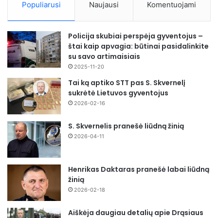
Populiarusi
Naujausi
Komentuojami
Policija skubiai perspėja gyventojus –
štai kaip apvagia: būtinai pasidalinkite
su savo artimaisiais
2025-11-20
Tai ką aptiko STT pas S. Skvernelį
sukrėtė Lietuvos gyventojus
2026-02-16
S. Skvernelis pranešė liūdną žinią
2026-04-11
Henrikas Daktaras pranešė labai liūdną
žinią
2026-02-18
Aiškėja daugiau detalių apie Drąsiaus