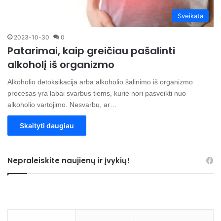
Sveikata
2023-10-30
0
Patarimai, kaip greičiau pašalinti
alkoholį iš organizmo
Alkoholio detoksikacija arba alkoholio šalinimo iš organizmo
procesas yra labai svarbus tiems, kurie nori pasveikti nuo
alkoholio vartojimo. Nesvarbu, ar…
Skaityti daugiau
Nepraleiskite naujienų ir įvykių!