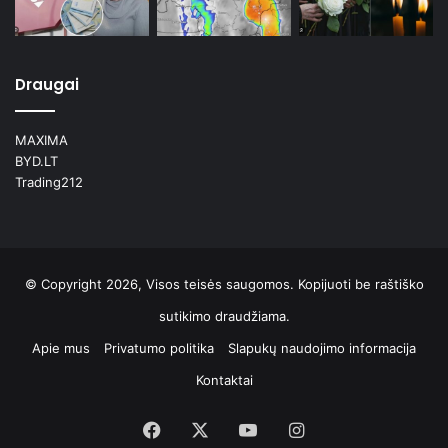
Draugai
MAXIMA
BYD.LT
Trading212
© Copyright 2026, Visos teisės saugomos. Kopijuoti be raštiško
sutikimo draudžiama.
Apie mus
Privatumo politika
Slapukų naudojimo informacija
Kontaktai
Facebook
X
YouTube
Instagram