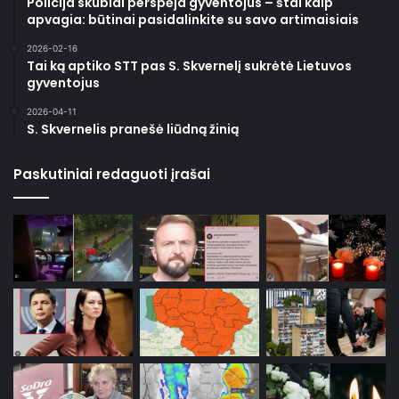
Policija skubiai perspėja gyventojus – štai kaip
apvagia: būtinai pasidalinkite su savo artimaisiais
2026-02-16
Tai ką aptiko STT pas S. Skvernelį sukrėtė Lietuvos
gyventojus
2026-04-11
S. Skvernelis pranešė liūdną žinią
Paskutiniai redaguoti įrašai