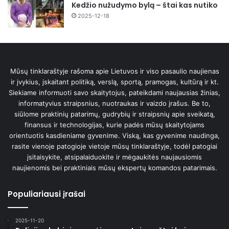
Kedžio nužudymo bylą – štai kas nutiko
2025-12-18
Mūsų tinklaraštyje rašoma apie Lietuvos ir viso pasaulio naujienas
ir įvykius, įskaitant politiką, verslą, sportą, pramogas, kultūrą ir kt.
Siekiame informuoti savo skaitytojus, pateikdami naujausias žinias,
informatyvius straipsnius, nuotraukas ir vaizdo įrašus. Be to,
siūlome praktinių patarimų, gudrybių ir straipsnių apie sveikatą,
finansus ir technologijas, kurie padės mūsų skaitytojams
orientuotis kasdieniame gyvenime. Viską, kas gyvenime naudinga,
rasite vienoje patogioje vietoje mūsų tinklaraštyje, todėl patogiai
įsitaisykite, atsipalaiduokite ir mėgaukitės naujausiomis
naujienomis bei praktiniais mūsų ekspertų komandos patarimais.
Populiariausi įrašai
2025-11-20