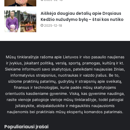
Aiškėja daugiau detalių apie Drąsiaus
Kedžio nužudymo bylą – štai kas nutiko
2025-12-18
Mūsų tinklaraštyje rašoma apie Lietuvos ir viso pasaulio naujienas
ir įvykius, įskaitant politiką, verslą, sportą, pramogas, kultūrą ir kt.
Siekiame informuoti savo skaitytojus, pateikdami naujausias žinias,
informatyvius straipsnius, nuotraukas ir vaizdo įrašus. Be to,
siūlome praktinių patarimų, gudrybių ir straipsnių apie sveikatą,
finansus ir technologijas, kurie padės mūsų skaitytojams
orientuotis kasdieniame gyvenime. Viską, kas gyvenime naudinga,
rasite vienoje patogioje vietoje mūsų tinklaraštyje, todėl patogiai
įsitaisykite, atsipalaiduokite ir mėgaukitės naujausiomis
naujienomis bei praktiniais mūsų ekspertų komandos patarimais.
Populiariausi įrašai