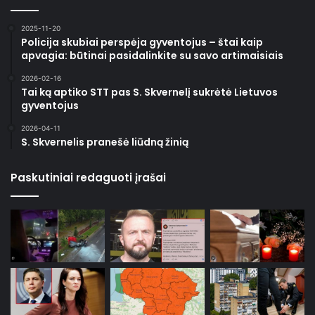
2025-11-20
Policija skubiai perspėja gyventojus – štai kaip
apvagia: būtinai pasidalinkite su savo artimaisiais
2026-02-16
Tai ką aptiko STT pas S. Skvernelį sukrėtė Lietuvos
gyventojus
2026-04-11
S. Skvernelis pranešė liūdną žinią
Paskutiniai redaguoti įrašai