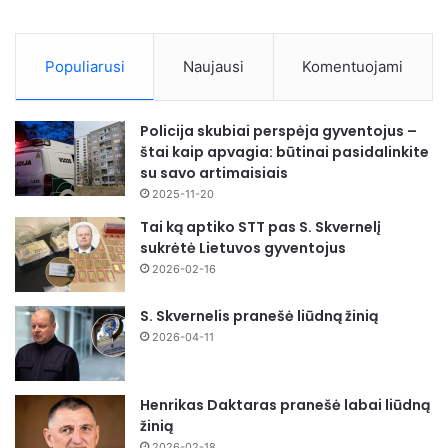
Populiarusi
Naujausi
Komentuojami
Policija skubiai perspėja gyventojus –
štai kaip apvagia: būtinai pasidalinkite
su savo artimaisiais
2025-11-20
Tai ką aptiko STT pas S. Skvernelį
sukrėtė Lietuvos gyventojus
2026-02-16
S. Skvernelis pranešė liūdną žinią
2026-04-11
Henrikas Daktaras pranešė labai liūdną
žinią
2026-02-18