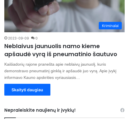
Kriminalai
2023-09-09
0
Neblaivus jaunuolis namo kieme
apšaudė vyrą iš pneumatinio šautuvo
Kaišiadorių rajone pranešta apie neblaivų jaunuolį, kuris
demonstravo pneumatinį ginklą ir apšaudė juo vyrą. Apie įvykį
informavo Kauno apskrities vyriausiasis…
Skaityti daugiau
Nepraleiskite naujienų ir įvykių!