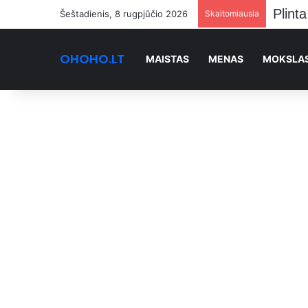
Šeštadienis, 8 rugpjūčio 2026
Skaitomiausia
OHOHO.LT
MAISTAS
MENAS
MOKSLA