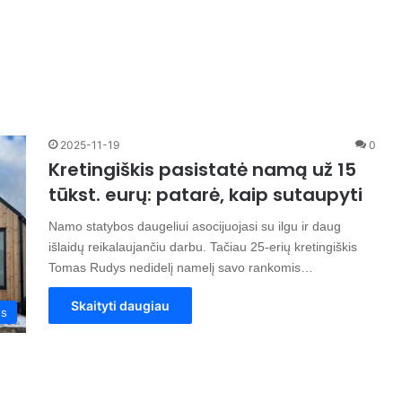
2025-11-19
0
Kretingiškis pasistatė namą už 15
tūkst. eurų: patarė, kaip sutaupyti
Namo statybos daugeliui asocijuojasi su ilgu ir daug
išlaidų reikalaujančiu darbu. Tačiau 25-erių kretingiškis
Tomas Rudys nedidelį namelį savo rankomis…
Skaityti daugiau
os