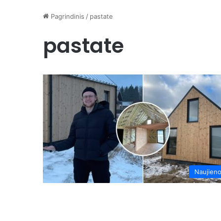
Pagrindinis
/
pastate
pastate
Naujien