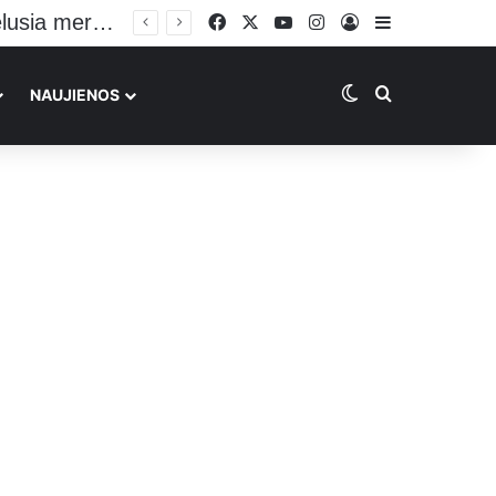
Plinta vaizdo įrašas su galimai BMW avariją Vilniuje sukėlusia mergina: vairuoja sėdėdama ant kelių
Facebook
X
YouTube
Instagram
Prisijungti
Sidebar
Switch skin
Ieškoti
NAUJIENOS