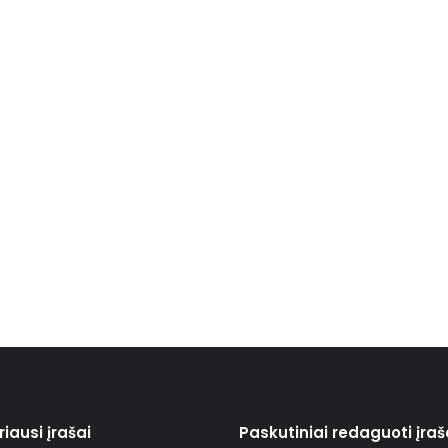
iausi įrašai
Paskutiniai redaguoti įraš