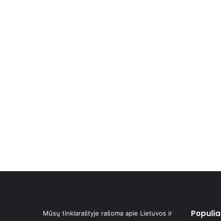
Populiar
Mūsų tinklaraštyje rašoma apie Lietuvos ir