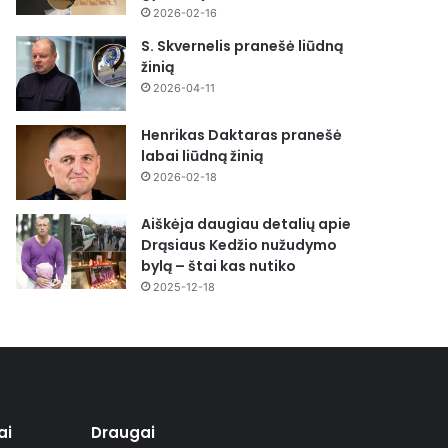
2026-02-16
S. Skvernelis pranešė liūdną
žinią
2026-04-11
Henrikas Daktaras pranešė
labai liūdną žinią
2026-02-18
Aiškėja daugiau detalių apie
Drąsiaus Kedžio nužudymo
bylą – štai kas nutiko
2025-12-18
ai
Draugai