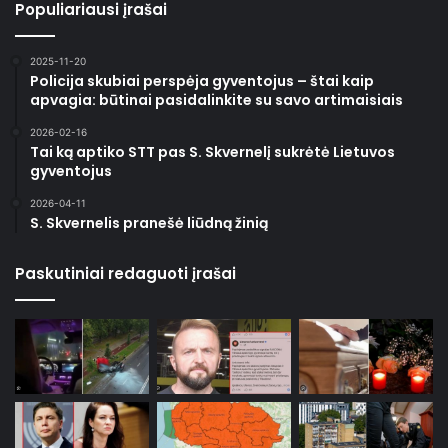
Populiariausi įrašai
2025-11-20
Policija skubiai perspėja gyventojus – štai kaip
apvagia: būtinai pasidalinkite su savo artimaisiais
2026-02-16
Tai ką aptiko STT pas S. Skvernelį sukrėtė Lietuvos
gyventojus
2026-04-11
S. Skvernelis pranešė liūdną žinią
Paskutiniai redaguoti įrašai