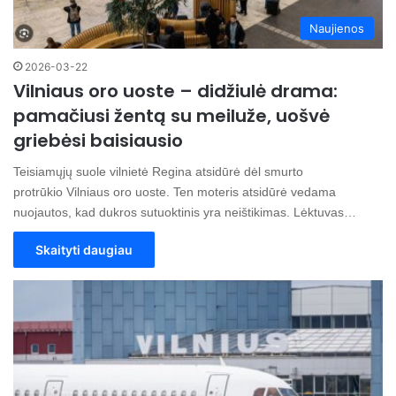
Naujienos
2026-03-22
Vilniaus oro uoste – didžiulė drama:
pamačiusi žentą su meiluže, uošvė
griebėsi baisiausio
Teisiamųjų suole vilnietė Regina atsidūrė dėl smurto
protrūkio Vilniaus oro uoste. Ten moteris atsidūrė vedama
nuojautos, kad dukros sutuoktinis yra neištikimas. Lėktuvas…
Skaityti daugiau