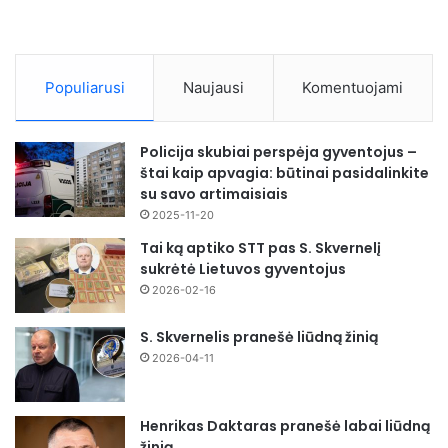
Populiarusi
Naujausi
Komentuojami
Policija skubiai perspėja gyventojus –
štai kaip apvagia: būtinai pasidalinkite
su savo artimaisiais
2025-11-20
Tai ką aptiko STT pas S. Skvernelį
sukrėtė Lietuvos gyventojus
2026-02-16
S. Skvernelis pranešė liūdną žinią
2026-04-11
Henrikas Daktaras pranešė labai liūdną
žinią