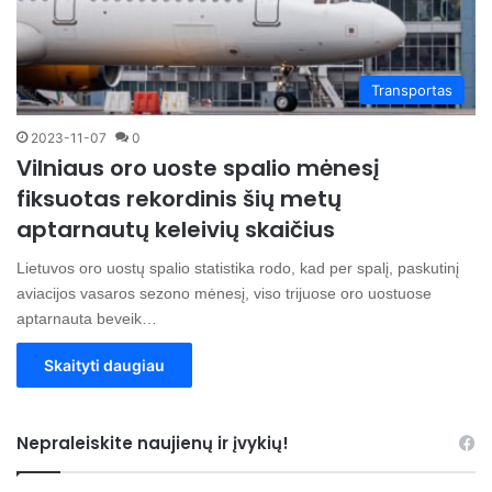
Transportas
2023-11-07
0
Vilniaus oro uoste spalio mėnesį
fiksuotas rekordinis šių metų
aptarnautų keleivių skaičius
Lietuvos oro uostų spalio statistika rodo, kad per spalį, paskutinį
aviacijos vasaros sezono mėnesį, viso trijuose oro uostuose
aptarnauta beveik…
Skaityti daugiau
Nepraleiskite naujienų ir įvykių!