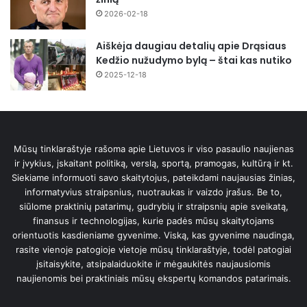
2026-02-18
Aiškėja daugiau detalių apie Drąsiaus
Kedžio nužudymo bylą – štai kas nutiko
2025-12-18
Mūsų tinklaraštyje rašoma apie Lietuvos ir viso pasaulio naujienas
ir įvykius, įskaitant politiką, verslą, sportą, pramogas, kultūrą ir kt.
Siekiame informuoti savo skaitytojus, pateikdami naujausias žinias,
informatyvius straipsnius, nuotraukas ir vaizdo įrašus. Be to,
siūlome praktinių patarimų, gudrybių ir straipsnių apie sveikatą,
finansus ir technologijas, kurie padės mūsų skaitytojams
orientuotis kasdieniame gyvenime. Viską, kas gyvenime naudinga,
rasite vienoje patogioje vietoje mūsų tinklaraštyje, todėl patogiai
įsitaisykite, atsipalaiduokite ir mėgaukitės naujausiomis
naujienomis bei praktiniais mūsų ekspertų komandos patarimais.