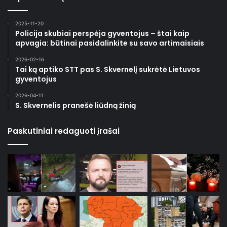
2025-11-20
Policija skubiai perspėja gyventojus – štai kaip
apvagia: būtinai pasidalinkite su savo artimaisiais
2026-02-16
Tai ką aptiko STT pas S. Skvernelį sukrėtė Lietuvos
gyventojus
2026-04-11
S. Skvernelis pranešė liūdną žinią
Paskutiniai redaguoti įrašai