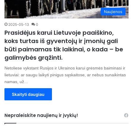
Naujienos
2025-05-13
0
Prasidėjus karui Lietuvoje paaiškino,
koks turtas iš gyventojų ir įmonių gali
būti paimamas tik laikinai, o kada – be
galimybės grąžinti.
Netoliese vykstant Rusijos ir Ukrainos karui grėsmės baiminasi ir
lietuviai: ar saugu laikyti pinigus sąskaitose, ar nebus sunaikintas
namas, už…
Skaityti daugiau
Nepraleiskite naujienų ir įvykių!