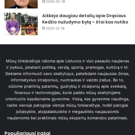
2026-02-18
Aiškėja daugiau detalių apie Drąsiaus
Kedžio nužudymo bylą – štai kas nutiko
2025-12-18
Mūsų tinklaraštyje rašoma apie Lietuvos ir viso pasaulio naujienas
ir įvykius, įskaitant politiką, verslą, sportą, pramogas, kultūrą ir kt.
Siekiame informuoti savo skaitytojus, pateikdami naujausias žinias,
informatyvius straipsnius, nuotraukas ir vaizdo įrašus. Be to,
siūlome praktinių patarimų, gudrybių ir straipsnių apie sveikatą,
finansus ir technologijas, kurie padės mūsų skaitytojams
orientuotis kasdieniame gyvenime. Viską, kas gyvenime naudinga,
rasite vienoje patogioje vietoje mūsų tinklaraštyje, todėl patogiai
įsitaisykite, atsipalaiduokite ir mėgaukitės naujausiomis
naujienomis bei praktiniais mūsų ekspertų komandos patarimais.
Populiariausi įrašai