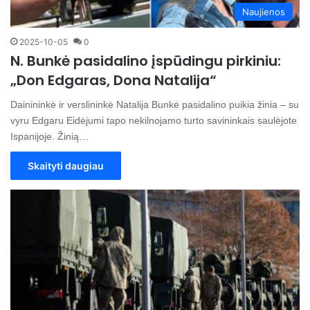
Naujienos
2025-10-05
0
N. Bunkė pasidalino įspūdingu pirkiniu:
„Don Edgaras, Dona Natalija“
Dainininkė ir verslininkė Natalija Bunkė pasidalino puikia žinia – su
vyru Edgaru Eidėjumi tapo nekilnojamo turto savininkais saulėjote
Ispanijoje. Žinią…
Skaityti daugiau