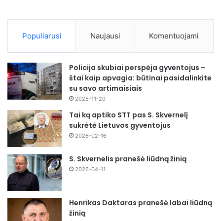
Populiarusi
Naujausi
Komentuojami
Policija skubiai perspėja gyventojus –
štai kaip apvagia: būtinai pasidalinkite
su savo artimaisiais
2025-11-20
Tai ką aptiko STT pas S. Skvernelį
sukrėtė Lietuvos gyventojus
2026-02-16
S. Skvernelis pranešė liūdną žinią
2026-04-11
Henrikas Daktaras pranešė labai liūdną
žinią