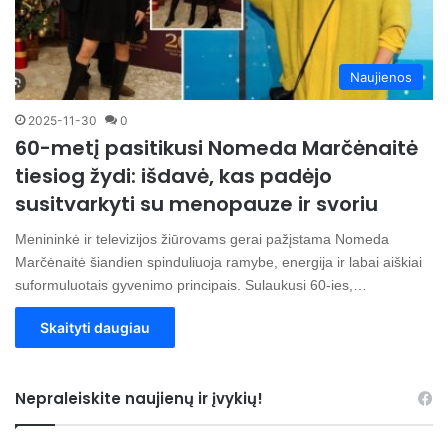
Naujienos
2025-11-30
0
60-metį pasitikusi Nomeda Marčėnaitė
tiesiog žydi: išdavė, kas padėjo
susitvarkyti su menopauze ir svoriu
Menininkė ir televizijos žiūrovams gerai pažįstama Nomeda
Marčėnaitė šiandien spinduliuoja ramybe, energija ir labai aiškiai
suformuluotais gyvenimo principais. Sulaukusi 60-ies,…
Skaityti daugiau
Nepraleiskite naujienų ir įvykių!