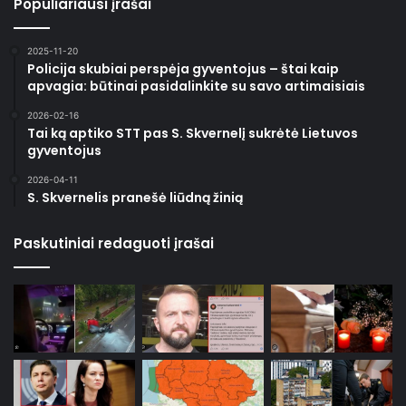
Populiariausi įrašai
2025-11-20
Policija skubiai perspėja gyventojus – štai kaip
apvagia: būtinai pasidalinkite su savo artimaisiais
2026-02-16
Tai ką aptiko STT pas S. Skvernelį sukrėtė Lietuvos
gyventojus
2026-04-11
S. Skvernelis pranešė liūdną žinią
Paskutiniai redaguoti įrašai