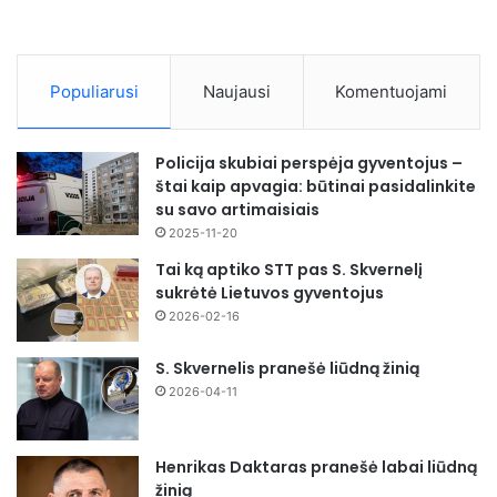
Populiarusi
Naujausi
Komentuojami
Policija skubiai perspėja gyventojus –
štai kaip apvagia: būtinai pasidalinkite
su savo artimaisiais
2025-11-20
Tai ką aptiko STT pas S. Skvernelį
sukrėtė Lietuvos gyventojus
2026-02-16
S. Skvernelis pranešė liūdną žinią
2026-04-11
Henrikas Daktaras pranešė labai liūdną
žinią