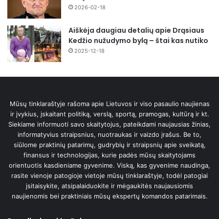
2026-02-18
Aiškėja daugiau detalių apie Drąsiaus
Kedžio nužudymo bylą – štai kas nutiko
2025-12-18
Mūsų tinklaraštyje rašoma apie Lietuvos ir viso pasaulio naujienas
ir įvykius, įskaitant politiką, verslą, sportą, pramogas, kultūrą ir kt.
Siekiame informuoti savo skaitytojus, pateikdami naujausias žinias,
informatyvius straipsnius, nuotraukas ir vaizdo įrašus. Be to,
siūlome praktinių patarimų, gudrybių ir straipsnių apie sveikatą,
finansus ir technologijas, kurie padės mūsų skaitytojams
orientuotis kasdieniame gyvenime. Viską, kas gyvenime naudinga,
rasite vienoje patogioje vietoje mūsų tinklaraštyje, todėl patogiai
įsitaisykite, atsipalaiduokite ir mėgaukitės naujausiomis
naujienomis bei praktiniais mūsų ekspertų komandos patarimais.