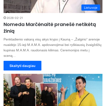
Lietuvoje
2026-02-21
Nomeda Marčėnaitė pranešė netikėtą
žinią
Penktadienio vakarą visų akys krypo į Kauną – „Žalgirio“ arenoje
nuaidėjo 15-ieji M.A.M.A. apdovanojimai bei ryškiausių žvaigždžių
kupinas M.A.M.A. raudonasis kilimas. Ceremonijos metu į
sceną…
Skaityti daugiau