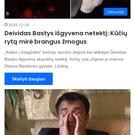
Lietuvoje
2025-12-24
Deividas Bastys išgyvena netektį: Kūčių
rytą mirė brangus žmogus
„Kelias į žvaigždes“ trečiojo sezono dalyvis bei atlikėjas Deividas
Bastys išgyvena skaudžią netektį. Kūčių rytą užgeso jo mamos
Dianos Bastienės gyvybė. Liūdną…
Skaityti daugiau