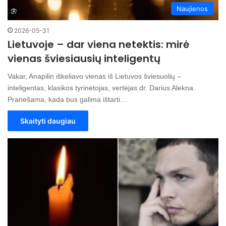
Naujienos
2026-05-31
Lietuvoje – dar viena netektis: mirė
vienas šviesiausių inteligentų
Vakar, Anapilin iškeliavo vienas iš Lietuvos šviesuolių –
inteligentas, klasikos tyrinėtojas, vertėjas dr. Darius Alekna.
Pranešama, kada bus galima ištarti…
Skaityti daugiau