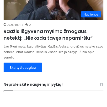
Naujienos
2025-05-13
0
Radžis išgyvena mylimo žmogaus
netektį: „Niekada tavęs nepamiršiu“
Jau 9-eri metai kaip atlikėjas Radžis Aleksandrovičius neteko savo
senelio. Anot Radžio, senelis visada liks jo širdyje. Žinia apie
senelio…
Skaityti daugiau
Nepraleiskite naujienų ir įvykių!