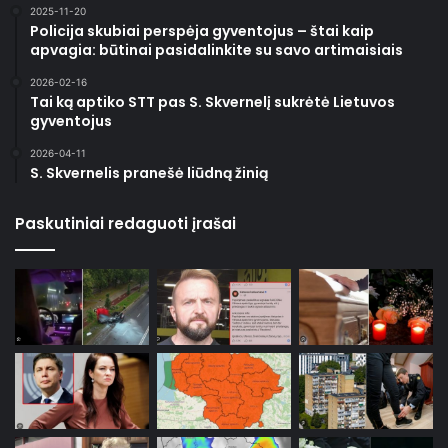
2025-11-20
Policija skubiai perspėja gyventojus – štai kaip
apvagia: būtinai pasidalinkite su savo artimaisiais
2026-02-16
Tai ką aptiko STT pas S. Skvernelį sukrėtė Lietuvos
gyventojus
2026-04-11
S. Skvernelis pranešė liūdną žinią
Paskutiniai redaguoti įrašai