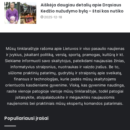
Aiškėja daugiau detalių apie Drąsiaus
Kedžio nužudymo bylą – štai kas nutiko
2025-12-18
Mūsų tinklaraštyje rašoma apie Lietuvos ir viso pasaulio naujienas
ir įvykius, įskaitant politiką, verslą, sportą, pramogas, kultūrą ir kt.
Siekiame informuoti savo skaitytojus, pateikdami naujausias žinias,
informatyvius straipsnius, nuotraukas ir vaizdo įrašus. Be to,
siūlome praktinių patarimų, gudrybių ir straipsnių apie sveikatą,
finansus ir technologijas, kurie padės mūsų skaitytojams
orientuotis kasdieniame gyvenime. Viską, kas gyvenime naudinga,
rasite vienoje patogioje vietoje mūsų tinklaraštyje, todėl patogiai
įsitaisykite, atsipalaiduokite ir mėgaukitės naujausiomis
naujienomis bei praktiniais mūsų ekspertų komandos patarimais.
Populiariausi įrašai