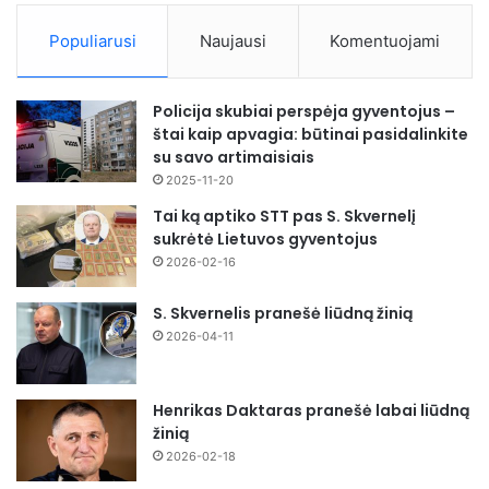
Populiarusi
Naujausi
Komentuojami
Policija skubiai perspėja gyventojus –
štai kaip apvagia: būtinai pasidalinkite
su savo artimaisiais
2025-11-20
Tai ką aptiko STT pas S. Skvernelį
sukrėtė Lietuvos gyventojus
2026-02-16
S. Skvernelis pranešė liūdną žinią
2026-04-11
Henrikas Daktaras pranešė labai liūdną
žinią
2026-02-18