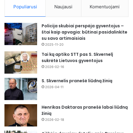
Populiarusi
Naujausi
Komentuojami
Policija skubiai perspėja gyventojus –
štai kaip apvagia: būtinai pasidalinkite
su savo artimaisiais
2025-11-20
Tai ką aptiko STT pas S. Skvernelį
sukrėtė Lietuvos gyventojus
2026-02-16
S. Skvernelis pranešė liūdną žinią
2026-04-11
Henrikas Daktaras pranešė labai liūdną
žinią
2026-02-18