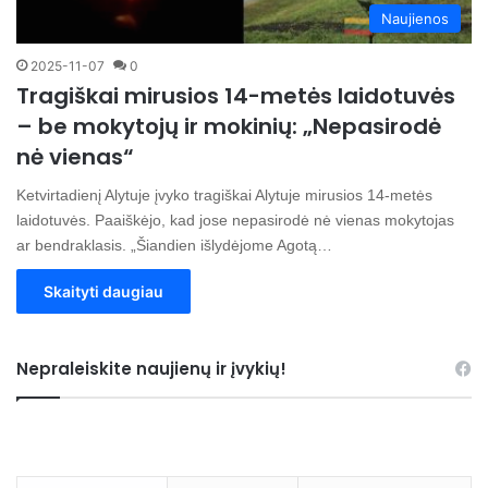
Naujienos
2025-11-07
0
Tragiškai mirusios 14-metės laidotuvės
– be mokytojų ir mokinių: „Nepasirodė
nė vienas“
Ketvirtadienį Alytuje įvyko tragiškai Alytuje mirusios 14-metės
laidotuvės. Paaiškėjo, kad jose nepasirodė nė vienas mokytojas
ar bendraklasis. „Šiandien išlydėjome Agotą…
Skaityti daugiau
Nepraleiskite naujienų ir įvykių!