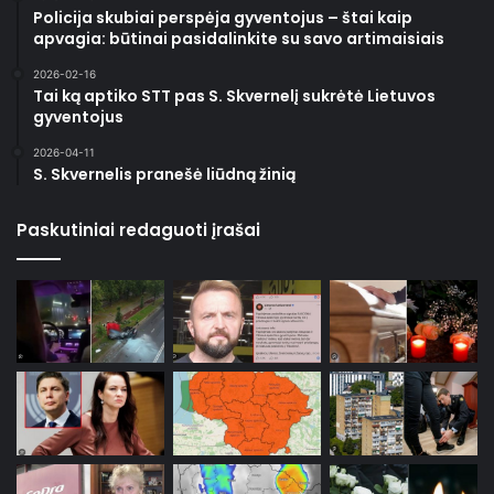
Policija skubiai perspėja gyventojus – štai kaip
apvagia: būtinai pasidalinkite su savo artimaisiais
2026-02-16
Tai ką aptiko STT pas S. Skvernelį sukrėtė Lietuvos
gyventojus
2026-04-11
S. Skvernelis pranešė liūdną žinią
Paskutiniai redaguoti įrašai