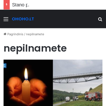
Stano pranešė kraupią žinią Vilniečiams
OHOHO.LT
Meniu
Ie
Pagrindinis
/
nepilnamete
nepilnamete