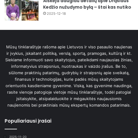
Aiškėja daugiau detalių apie Drąsiaus
Kedžio nužudymo bylą – štai kas nutiko
2025-12-18
Mūsų tinklaraštyje rašoma apie Lietuvos ir viso pasaulio naujienas
ir įvykius, įskaitant politiką, verslą, sportą, pramogas, kultūrą ir kt.
Siekiame informuoti savo skaitytojus, pateikdami naujausias žinias,
informatyvius straipsnius, nuotraukas ir vaizdo įrašus. Be to,
siūlome praktinių patarimų, gudrybių ir straipsnių apie sveikatą,
finansus ir technologijas, kurie padės mūsų skaitytojams
orientuotis kasdieniame gyvenime. Viską, kas gyvenime naudinga,
rasite vienoje patogioje vietoje mūsų tinklaraštyje, todėl patogiai
įsitaisykite, atsipalaiduokite ir mėgaukitės naujausiomis
naujienomis bei praktiniais mūsų ekspertų komandos patarimais.
Populiariausi įrašai
2025-11-20