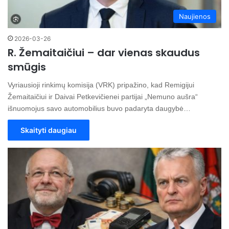
Naujienos
2026-03-26
R. Žemaitaičiui – dar vienas skaudus
smūgis
Vyriausioji rinkimų komisija (VRK) pripažino, kad Remigijui
Žemaitaičiui ir Daivai Petkevičienei partijai „Nemuno aušra“
išnuomojus savo automobilius buvo padaryta daugybė…
Skaityti daugiau