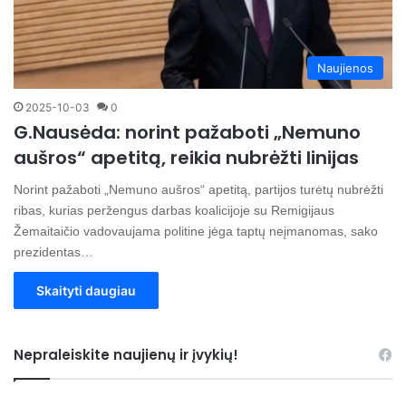
Naujienos
2025-10-03
0
G.Nausėda: norint pažaboti „Nemuno
aušros“ apetitą, reikia nubrėžti linijas
Norint pažaboti „Nemuno aušros“ apetitą, partijos turėtų nubrėžti
ribas, kurias peržengus darbas koalicijoje su Remigijaus
Žemaitaičio vadovaujama politine jėga taptų neįmanomas, sako
prezidentas…
Skaityti daugiau
Nepraleiskite naujienų ir įvykių!