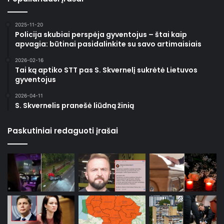
2025-11-20
Policija skubiai perspėja gyventojus – štai kaip
apvagia: būtinai pasidalinkite su savo artimaisiais
2026-02-16
Tai ką aptiko STT pas S. Skvernelį sukrėtė Lietuvos
gyventojus
2026-04-11
S. Skvernelis pranešė liūdną žinią
Paskutiniai redaguoti įrašai