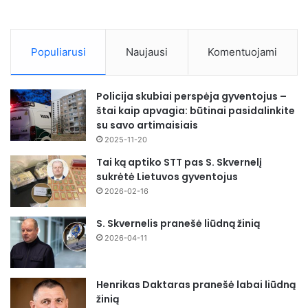
Populiarusi
Naujausi
Komentuojami
Policija skubiai perspėja gyventojus –
štai kaip apvagia: būtinai pasidalinkite
su savo artimaisiais
2025-11-20
Tai ką aptiko STT pas S. Skvernelį
sukrėtė Lietuvos gyventojus
2026-02-16
S. Skvernelis pranešė liūdną žinią
2026-04-11
Henrikas Daktaras pranešė labai liūdną
žinią