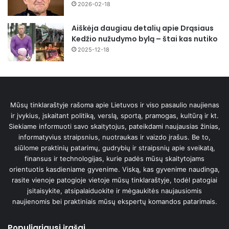
2026-02-18
Aiškėja daugiau detalių apie Drąsiaus
Kedžio nužudymo bylą – štai kas nutiko
2025-12-18
Mūsų tinklaraštyje rašoma apie Lietuvos ir viso pasaulio naujienas
ir įvykius, įskaitant politiką, verslą, sportą, pramogas, kultūrą ir kt.
Siekiame informuoti savo skaitytojus, pateikdami naujausias žinias,
informatyvius straipsnius, nuotraukas ir vaizdo įrašus. Be to,
siūlome praktinių patarimų, gudrybių ir straipsnių apie sveikatą,
finansus ir technologijas, kurie padės mūsų skaitytojams
orientuotis kasdieniame gyvenime. Viską, kas gyvenime naudinga,
rasite vienoje patogioje vietoje mūsų tinklaraštyje, todėl patogiai
įsitaisykite, atsipalaiduokite ir mėgaukitės naujausiomis
naujienomis bei praktiniais mūsų ekspertų komandos patarimais.
Populiariausi įrašai