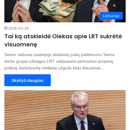
Lietuvoje
2026-02-24
Tai ką atskleidė Olekas apie LRT sukrėtė
visuomenę
Seimo vadovas suabejojo atskleistų įrašų patikimumu Seimo
darbo grupei užbaigus LRT valdysenos pertvarkos projektą,
politinę darbotvarkę netikėtai užgožė kitas klausimas…
Skaityti daugiau