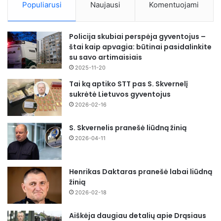
Populiarusi
Naujausi
Komentuojami
Policija skubiai perspėja gyventojus –
štai kaip apvagia: būtinai pasidalinkite
su savo artimaisiais
2025-11-20
Tai ką aptiko STT pas S. Skvernelį
sukrėtė Lietuvos gyventojus
2026-02-16
S. Skvernelis pranešė liūdną žinią
2026-04-11
Henrikas Daktaras pranešė labai liūdną
žinią
2026-02-18
Aiškėja daugiau detalių apie Drąsiaus