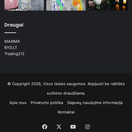
Draugai
MAXIMA
BYD.LT
Trading212
© Copyright 2026, Visos teisės saugomos. Kopijuoti be raštiško
sutikimo draudžiama.
Apie mus
Privatumo politika
Slapukų naudojimo informacija
Kontaktai
Facebook
X
YouTube
Instagram