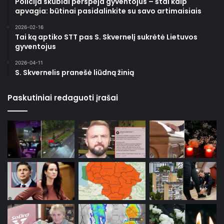
Policija skubiai perspėja gyventojus – štai kaip
apvagia: būtinai pasidalinkite su savo artimaisiais
2026-02-16
Tai ką aptiko STT pas S. Skvernelį sukrėtė Lietuvos
gyventojus
2026-04-11
S. Skvernelis pranešė liūdną žinią
Paskutiniai redaguoti įrašai