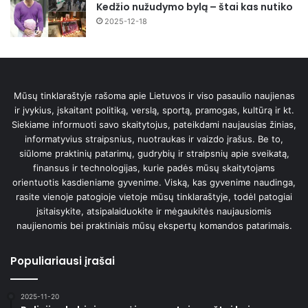
Kedžio nužudymo bylą – štai kas nutiko
2025-12-18
Mūsų tinklaraštyje rašoma apie Lietuvos ir viso pasaulio naujienas
ir įvykius, įskaitant politiką, verslą, sportą, pramogas, kultūrą ir kt.
Siekiame informuoti savo skaitytojus, pateikdami naujausias žinias,
informatyvius straipsnius, nuotraukas ir vaizdo įrašus. Be to,
siūlome praktinių patarimų, gudrybių ir straipsnių apie sveikatą,
finansus ir technologijas, kurie padės mūsų skaitytojams
orientuotis kasdieniame gyvenime. Viską, kas gyvenime naudinga,
rasite vienoje patogioje vietoje mūsų tinklaraštyje, todėl patogiai
įsitaisykite, atsipalaiduokite ir mėgaukitės naujausiomis
naujienomis bei praktiniais mūsų ekspertų komandos patarimais.
Populiariausi įrašai
2025-11-20