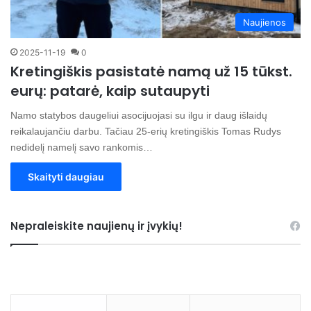
Naujienos
2025-11-19
0
Kretingiškis pasistatė namą už 15 tūkst.
eurų: patarė, kaip sutaupyti
Namo statybos daugeliui asocijuojasi su ilgu ir daug išlaidų
reikalaujančiu darbu. Tačiau 25-erių kretingiškis Tomas Rudys
nedidelį namelį savo rankomis…
Skaityti daugiau
Nepraleiskite naujienų ir įvykių!