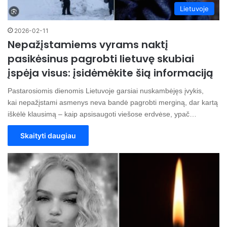
Lietuvoje
2026-02-11
Nepažįstamiems vyrams naktį
pasikėsinus pagrobti lietuvę skubiai
įspėja visus: įsidėmėkite šią informaciją
Pastarosiomis dienomis Lietuvoje garsiai nuskambėjęs įvykis,
kai nepažįstami asmenys neva bandė pagrobti merginą, dar kartą
iškėlė klausimą – kaip apsisaugoti viešose erdvėse, ypač…
Skaityti daugiau