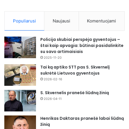
Populiarusi
Naujausi
Komentuojami
Policija skubiai perspėja gyventojus –
štai kaip apvagia: būtinai pasidalinkite
su savo artimaisiais
2025-11-20
Tai ką aptiko STT pas S. Skvernelį
sukrėtė Lietuvos gyventojus
2026-02-16
S. Skvernelis pranešė liūdną žinią
2026-04-11
Henrikas Daktaras pranešė labai liūdną
žinią