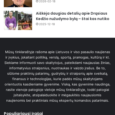
2026-02-18
Aiškėja daugiau detalių apie Drąsiaus
Kedžio nužudymo bylą – štai kas nutiko
2025-12-18
Mūsų tinklaraštyje rašoma apie Lietuvos ir viso pasaulio naujienas
ir įvykius, įskaitant politiką, verslą, sportą, pramogas, kultūrą ir kt.
Siekiame informuoti savo skaitytojus, pateikdami naujausias žinias,
informatyvius straipsnius, nuotraukas ir vaizdo įrašus. Be to,
siūlome praktinių patarimų, gudrybių ir straipsnių apie sveikatą,
finansus ir technologijas, kurie padės mūsų skaitytojams
orientuotis kasdieniame gyvenime. Viską, kas gyvenime naudinga,
rasite vienoje patogioje vietoje mūsų tinklaraštyje, todėl patogiai
įsitaisykite, atsipalaiduokite ir mėgaukitės naujausiomis
naujienomis bei praktiniais mūsų ekspertų komandos patarimais.
Populiariausi įrašai