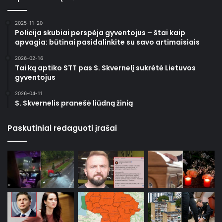
2025-11-20
Policija skubiai perspėja gyventojus – štai kaip
apvagia: būtinai pasidalinkite su savo artimaisiais
2026-02-16
Tai ką aptiko STT pas S. Skvernelį sukrėtė Lietuvos
gyventojus
2026-04-11
S. Skvernelis pranešė liūdną žinią
Paskutiniai redaguoti įrašai