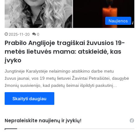
Naujienos
2025-11-20
0
Prabilo Anglijoje tragiškai žuvusios 19-
metės lietuvės mama: atskleidė, kas
įvyko
Jungtinėje Karalystėje nelaimingo atsitikimo darbe metu
žuvus jaunai, vos 19 metų lietuvei Žavintai Petrašiūtei, daugybė
žmonių susivienijo, kad padėtų šeimai išpildyti paskutinį…
Skaityti daugiau
Nepraleiskite naujienų ir įvykių!