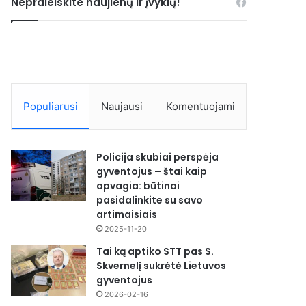
Nepraleiskite naujienų ir įvykių!
Populiarusi
Naujausi
Komentuojami
Policija skubiai perspėja
gyventojus – štai kaip
apvagia: būtinai
pasidalinkite su savo
artimaisiais
2025-11-20
Tai ką aptiko STT pas S.
Skvernelį sukrėtė Lietuvos
gyventojus
2026-02-16