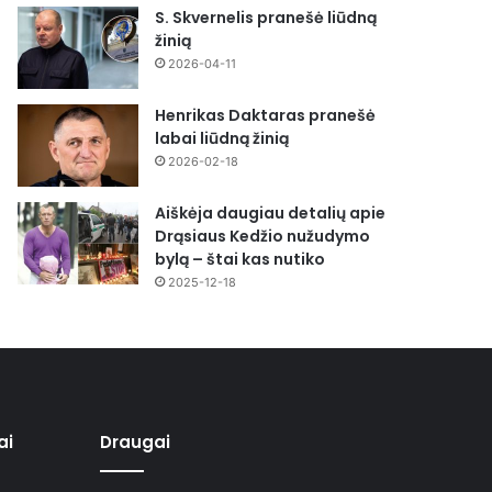
S. Skvernelis pranešė liūdną
žinią
2026-04-11
Henrikas Daktaras pranešė
labai liūdną žinią
2026-02-18
Aiškėja daugiau detalių apie
Drąsiaus Kedžio nužudymo
bylą – štai kas nutiko
2025-12-18
ai
Draugai