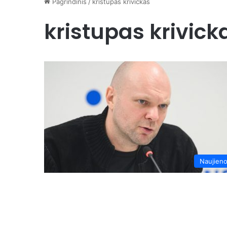
Pagrindinis
/
kristupas krivickas
kristupas krivick
Naujien