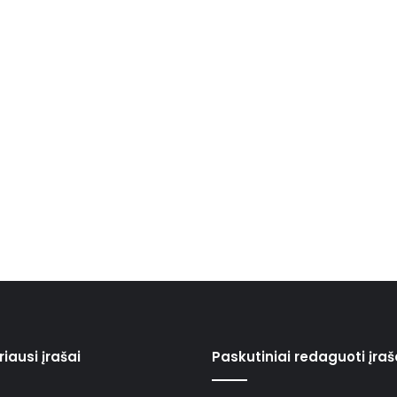
iausi įrašai
Paskutiniai redaguoti įraš