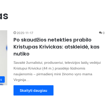
as
2025-11-17
0
Po skaudžios netekties prabilo
Kristupas Krivickas: atskleidė, kas
nutiko
Savaitė žurnalistui, prodiuseriui, televizijos laidų vedėjui
Kristupui Krivickui (44 m.) prasidėjo liūdnomis
naujienomis – pirmadienį mirė žinomo vyro mama
os
Virginija…
Skaityti daugiau