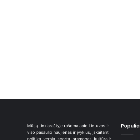
Populiar
Mūsų tinklaraštyje rašoma apie Lietuvos ir
viso pasaulio naujienas ir įvykius, įskaitant
politiką, verslą, sportą, pramogas, kultūrą ir