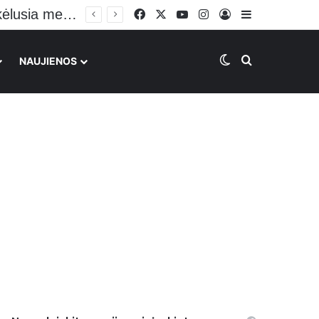
Plinta vaizdo įrašas su galimai BMW avariją Vilniuje sukėlusia mergina: vairuoja sėdėdama ant kelių
Facebook
X
YouTube
Instagram
Prisijungti
Sidebar
Switch skin
Ieškoti
NAUJIENOS