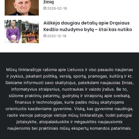
žinią
2026-02-18
Aiškėja daugiau detalių apie Drąsiaus
Kedžio nužudymo bylą – štai kas nutiko
2025-12-18
Mūsų tinklaraštyje rašoma apie Lietuvos ir viso pasaulio naujienas
ir įvykius, įskaitant politiką, verslą, sportą, pramogas, kultūrą ir kt.
Siekiame informuoti savo skaitytojus, pateikdami naujausias žinias,
informatyvius straipsnius, nuotraukas ir vaizdo įrašus. Be to,
siūlome praktinių patarimų, gudrybių ir straipsnių apie sveikatą,
finansus ir technologijas, kurie padės mūsų skaitytojams
orientuotis kasdieniame gyvenime. Viską, kas gyvenime naudinga,
rasite vienoje patogioje vietoje mūsų tinklaraštyje, todėl patogiai
įsitaisykite, atsipalaiduokite ir mėgaukitės naujausiomis
naujienomis bei praktiniais mūsų ekspertų komandos patarimais.