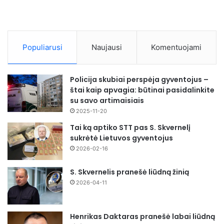
Populiarusi
Naujausi
Komentuojami
Policija skubiai perspėja gyventojus –
štai kaip apvagia: būtinai pasidalinkite
su savo artimaisiais
2025-11-20
Tai ką aptiko STT pas S. Skvernelį
sukrėtė Lietuvos gyventojus
2026-02-16
S. Skvernelis pranešė liūdną žinią
2026-04-11
Henrikas Daktaras pranešė labai liūdną