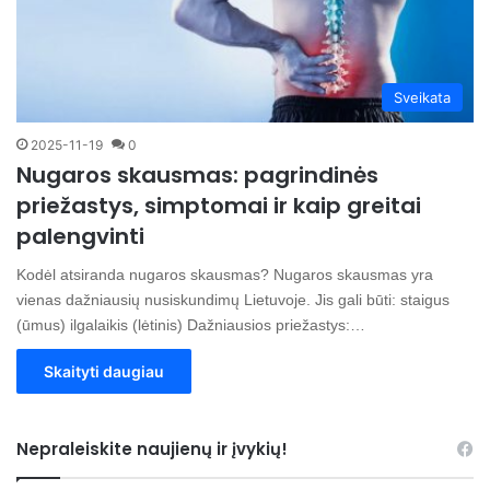
Sveikata
2025-11-19
0
Nugaros skausmas: pagrindinės
priežastys, simptomai ir kaip greitai
palengvinti
Kodėl atsiranda nugaros skausmas? Nugaros skausmas yra
vienas dažniausių nusiskundimų Lietuvoje. Jis gali būti: staigus
(ūmus) ilgalaikis (lėtinis) Dažniausios priežastys:…
Skaityti daugiau
Nepraleiskite naujienų ir įvykių!