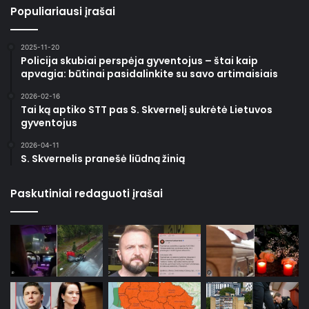
Populiariausi įrašai
2025-11-20
Policija skubiai perspėja gyventojus – štai kaip
apvagia: būtinai pasidalinkite su savo artimaisiais
2026-02-16
Tai ką aptiko STT pas S. Skvernelį sukrėtė Lietuvos
gyventojus
2026-04-11
S. Skvernelis pranešė liūdną žinią
Paskutiniai redaguoti įrašai