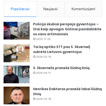
Populiarusi
Naujausi
Komentuojami
Policija skubiai perspėja gyventojus –
štai kaip apvagia: būtinai pasidalinkite
su savo artimaisiais
2025-11-20
Tai ką aptiko STT pas S. Skvernelį
sukrėtė Lietuvos gyventojus
2026-02-16
S. Skvernelis pranešė liūdną žinią
2026-04-11
Henrikas Daktaras pranešė labai liūdną
žinią
2026-02-18