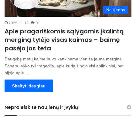
Naujienos
2025-11-19
0
Apie pragariškomis sąlygomis įkalintą
merginą tylėjo visas kaimas – baimę
pasėjo jos teta
Daugybę metų kaime buvo kankinama vieniša jauna mergina
Sonata. Vyko tyli tragedija, apie kurią žinojo visi aplinkiniai, bet
bijojo apie…
Skaityti daugiau
Nepraleiskite naujienų ir įvykių!