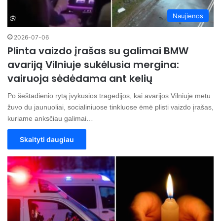
Naujienos
2026-07-06
Plinta vaizdo įrašas su galimai BMW
avariją Vilniuje sukėlusia mergina:
vairuoja sėdėdama ant kelių
Po šeštadienio rytą įvykusios tragedijos, kai avarijos Vilniuje metu
žuvo du jaunuoliai, socialiniuose tinkluose ėmė plisti vaizdo įrašas,
kuriame anksčiau galimai…
Skaityti daugiau