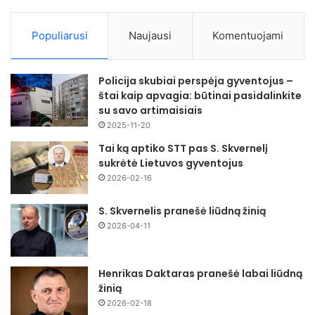
Populiarusi
Naujausi
Komentuojami
Policija skubiai perspėja gyventojus –
štai kaip apvagia: būtinai pasidalinkite
su savo artimaisiais
2025-11-20
Tai ką aptiko STT pas S. Skvernelį
sukrėtė Lietuvos gyventojus
2026-02-16
S. Skvernelis pranešė liūdną žinią
2026-04-11
Henrikas Daktaras pranešė labai liūdną
žinią
2026-02-18