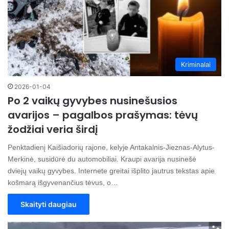
Kriminalai
2026-01-04
Po 2 vaikų gyvybes nusinešusios
avarijos – pagalbos prašymas: tėvų
žodžiai veria širdį
Penktadienį Kaišiadorių rajone, kelyje Antakalnis-Jieznas-Alytus-
Merkinė, susidūrė du automobiliai. Kraupi avarija nusinešė
dviejų vaikų gyvybes. Internete greitai išplito jautrus tekstas apie
košmarą išgyvenančius tėvus, o…
Skaityti daugiau