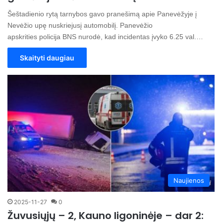
Šeštadienio rytą tarnybos gavo pranešimą apie Panevėžyje į
Nevėžio upę nuskriejusį automobilį. Panevėžio
apskrities policija BNS nurodė, kad incidentas įvyko 6.25 val.…
Skaityti daugiau
Naujienos
2025-11-27
0
Žuvusiųjų – 2, Kauno ligoninėje – dar 2: