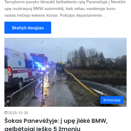
Tarnyboms pavyko ištraukti šeštadienio rytą Panevėžyje į Nevėžio
upę nuskriejusį BMW automobilį, kiek vėliau vandenyje buvo
rastas trečiojo keleivio kūnas. Policijos departamento…
Skaityti daugiau
Kriminalai
2025-12-20
Šokas Panevėžyje: į upę įlėkė BMW,
gelbėtojai ieško 5 žmonių