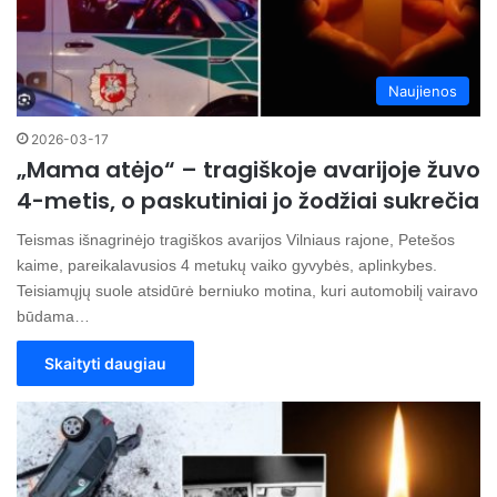
Naujienos
2026-03-17
„Mama atėjo“ – tragiškoje avarijoje žuvo
4-metis, o paskutiniai jo žodžiai sukrečia
Teismas išnagrinėjo tragiškos avarijos Vilniaus rajone, Petešos
kaime, pareikalavusios 4 metukų vaiko gyvybės, aplinkybes.
Teisiamųjų suole atsidūrė berniuko motina, kuri automobilį vairavo
būdama…
Skaityti daugiau