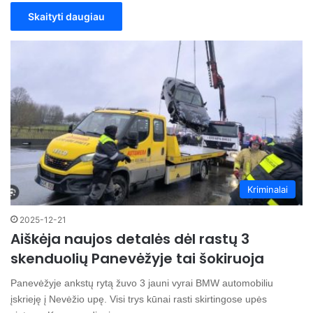
Skaityti daugiau
Kriminalai
2025-12-21
Aiškėja naujos detalės dėl rastų 3
skenduolių Panevėžyje tai šokiruoja
Panevėžyje ankstų rytą žuvo 3 jauni vyrai BMW automobiliu
įskrieję į Nevėžio upę. Visi trys kūnai rasti skirtingose upės