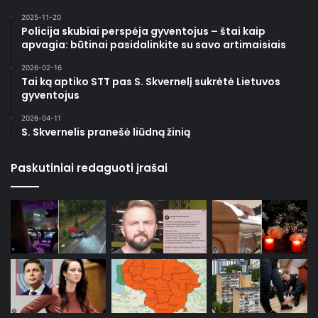
2025-11-20
Policija skubiai perspėja gyventojus – štai kaip
apvagia: būtinai pasidalinkite su savo artimaisiais
2026-02-16
Tai ką aptiko STT pas S. Skvernelį sukrėtė Lietuvos
gyventojus
2026-04-11
S. Skvernelis pranešė liūdną žinią
Paskutiniai redaguoti įrašai