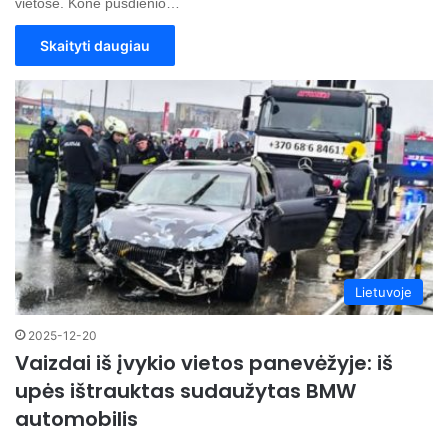
vietose. Kone pusdienio…
Skaityti daugiau
Lietuvoje
2025-12-20
Vaizdai iš įvykio vietos panevėžyje: iš
upės ištrauktas sudaužytas BMW
automobilis