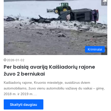
Kriminalai
2026-01-02
Per baisią avariją Kaišiadorių rajone
žuvo 2 berniukai
Kaišiadorių rajone, Kruonio miestelyje, susidūrus dviem
automobiliams, žuvo vienu automobiliu važiavę du vaikai – gimę,
2018 m. ir 2019 m.…
Skaityti daugiau