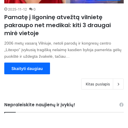
2025-11-12
0
Pamatę į ligoninę atvežtą vilnietę
pakraupo net medikai: kiti 3 draugai
mirė vietoje
2006 metų vasarą Vilniuje, netoli parodų ir kongresų centro
„Litexpo“ įvykusią tragišką nelaimę kasdien byloja pamerkta gėlių
puokštė ir uždegta žvakelė, tačiau…
Skaityti daugiau
Kitas puslapis
Nepraleiskite naujienų ir įvykių!