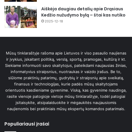
Aiškėja daugiau detalių apie Drąsiaus
Kedžio nužudymo bylą – štai kas nutiko
2025-12-18
Mūsų tinklaraštyje rašoma apie Lietuvos ir viso pasaulio naujienas
ir įvykius, įskaitant politiką, verslą, sportą, pramogas, kultūrą ir kt.
Siekiame informuoti savo skaitytojus, pateikdami naujausias žinias,
informatyvius straipsnius, nuotraukas ir vaizdo įrašus. Be to,
siūlome praktinių patarimų, gudrybių ir straipsnių apie sveikatą,
finansus ir technologijas, kurie padės mūsų skaitytojams
orientuotis kasdieniame gyvenime. Viską, kas gyvenime naudinga,
rasite vienoje patogioje vietoje mūsų tinklaraštyje, todėl patogiai
įsitaisykite, atsipalaiduokite ir mėgaukitės naujausiomis
naujienomis bei praktiniais mūsų ekspertų komandos patarimais.
Populiariausi įrašai