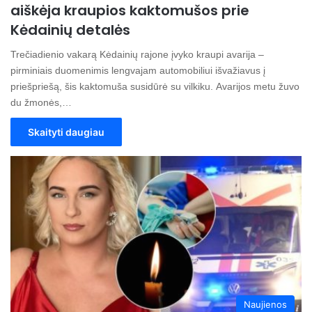
aiškėja kraupios kaktomušos prie
Kėdainių detalės
Trečiadienio vakarą Kėdainių rajone įvyko kraupi avarija –
pirminiais duomenimis lengvajam automobiliui išvažiavus į
priešpriešą, šis kaktomuša susidūrė su vilkiku. Avarijos metu žuvo
du žmonės,…
Skaityti daugiau
Naujienos