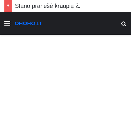
Stano pranešė kraupią žinią Vilniečiams
OHOHO.LT
Meniu
Ie