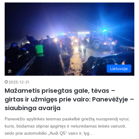
Lietuvoje
2025-12-21
Mažametis prisegtas gale, tėvas –
girtas ir užmigęs prie vairo: Panevėžyje –
siaubinga avarija
Panevėžio apylinkės teismas paskelbė griežtą nuosprendį vyrui,
kuris, būdamas stipriai apgirtęs ir neturėdamas teisės vairuoti,
sėdo prie automobilio „Audi Q5“ vairo ir, lyg…