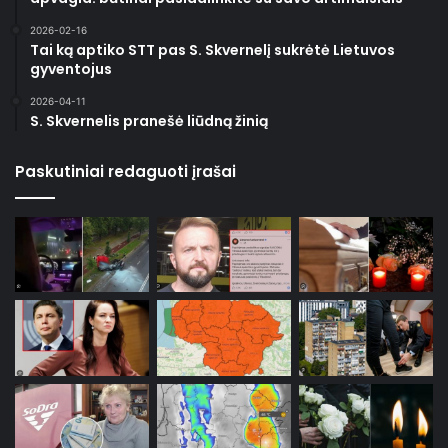
2026-02-16
Tai ką aptiko STT pas S. Skvernelį sukrėtė Lietuvos
gyventojus
2026-04-11
S. Skvernelis pranešė liūdną žinią
Paskutiniai redaguoti įrašai