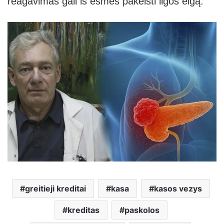
reagavimas gali iš esmės pakeisti ligos eigą.
greitieji kreditai
kasa
kasos vezys
kreditas
paskolos