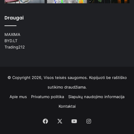
Draugai
MAXIMA
BYD.LT
Trading212
© Copyright 2026, Visos teisės saugomos. Kopijuoti be raštiško
sutikimo draudžiama.
Apie mus
Privatumo politika
Slapukų naudojimo informacija
Kontaktai
Facebook
X
YouTube
Instagram