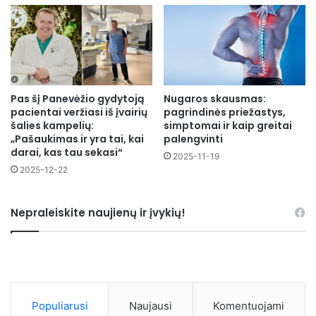
Pas šį Panevėžio gydytoją
Nugaros skausmas:
pacientai veržiasi iš įvairių
pagrindinės priežastys,
šalies kampelių:
simptomai ir kaip greitai
„Pašaukimas ir yra tai, kai
palengvinti
darai, kas tau sekasi“
2025-11-19
2025-12-22
Nepraleiskite naujienų ir įvykių!
Populiarusi
Naujausi
Komentuojami