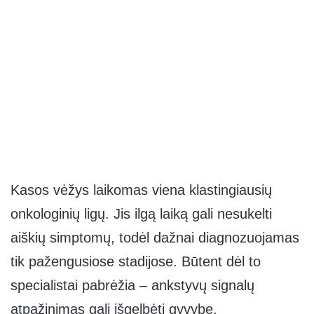
Kasos vėžys laikomas viena klastingiausių
onkologinių ligų. Jis ilgą laiką gali nesukelti
aiškių simptomų, todėl dažnai diagnozuojamas
tik pažengusiose stadijose. Būtent dėl to
specialistai pabrėžia – ankstyvų signalų
atpažinimas gali išgelbėti gyvybę.