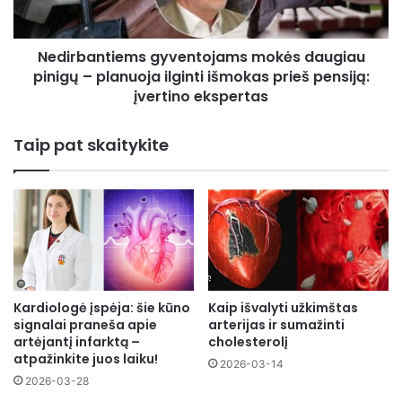
ilginti
išmokas
Nedirbantiems gyventojams mokės daugiau
prieš
pensiją:
pinigų – planuoja ilginti išmokas prieš pensiją:
įvertino
įvertino ekspertas
ekspertas
Taip pat skaitykite
Kardiologė įspėja: šie kūno
Kaip išvalyti užkimštas
signalai praneša apie
arterijas ir sumažinti
artėjantį infarktą –
cholesterolį
atpažinkite juos laiku!
2026-03-14
2026-03-28