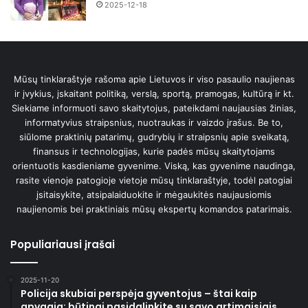
2025-12-18
Mūsų tinklaraštyje rašoma apie Lietuvos ir viso pasaulio naujienas
ir įvykius, įskaitant politiką, verslą, sportą, pramogas, kultūrą ir kt.
Siekiame informuoti savo skaitytojus, pateikdami naujausias žinias,
informatyvius straipsnius, nuotraukas ir vaizdo įrašus. Be to,
siūlome praktinių patarimų, gudrybių ir straipsnių apie sveikatą,
finansus ir technologijas, kurie padės mūsų skaitytojams
orientuotis kasdieniame gyvenime. Viską, kas gyvenime naudinga,
rasite vienoje patogioje vietoje mūsų tinklaraštyje, todėl patogiai
įsitaisykite, atsipalaiduokite ir mėgaukitės naujausiomis
naujienomis bei praktiniais mūsų ekspertų komandos patarimais.
Populiariausi įrašai
2025-11-20
Policija skubiai perspėja gyventojus – štai kaip
apvagia: būtinai pasidalinkite su savo artimaisiais