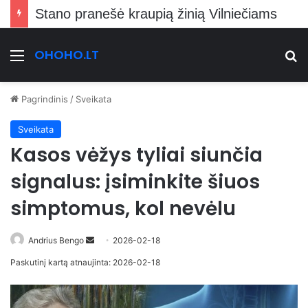
Stano pranešė kraupią žinią Vilniečiams
OHOHO.LT
Meniu
Ie
Pagrindinis
/
Sveikata
Sveikata
Kasos vėžys tyliai siunčia
signalus: įsiminkite šiuos
simptomus, kol nevėlu
Send
Andrius Bengo
2026-02-18
an
Paskutinį kartą atnaujinta: 2026-02-18
email