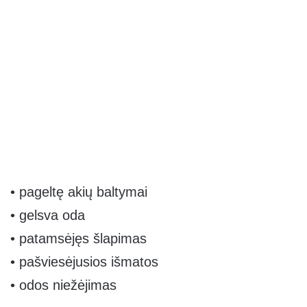
• pageltę akių baltymai
• gelsva oda
• patamsėjęs šlapimas
• pašviesėjusios išmatos
• odos niežėjimas