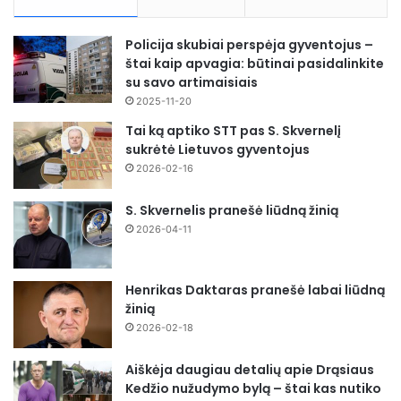
Policija skubiai perspėja gyventojus –
štai kaip apvagia: būtinai pasidalinkite
su savo artimaisiais
2025-11-20
Tai ką aptiko STT pas S. Skvernelį
sukrėtė Lietuvos gyventojus
2026-02-16
S. Skvernelis pranešė liūdną žinią
2026-04-11
Henrikas Daktaras pranešė labai liūdną
žinią
2026-02-18
Aiškėja daugiau detalių apie Drąsiaus
Kedžio nužudymo bylą – štai kas nutiko