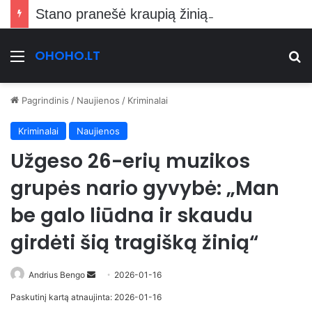
Stano pranešė kraupią žinią Vilniečiams
OHOHO.LT
Meniu
Ie
Pagrindinis
/
Naujienos
/
Kriminalai
Kriminalai
Naujienos
Užgeso 26-erių muzikos
grupės nario gyvybė: „Man
be galo liūdna ir skaudu
girdėti šią tragišką žinią“
Send
Andrius Bengo
2026-01-16
an
Paskutinį kartą atnaujinta: 2026-01-16
email