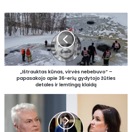
„Ištrauktas
kūnas,
virvės
nebebuvo“
–
papasakojo
apie
36-
erių
„Ištrauktas kūnas, virvės nebebuvo“ –
gydytojo
žūties
papasakojo apie 36-erių gydytojo žūties
detales
detales ir lemtingą klaidą
ir
lemtingą
Nausėdai
klaidą
–
dar
vienas
skaudus
smūgis