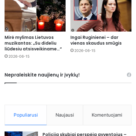
Mirė mylimas Lietuvos
Ingai Ruginienei – dar
muzikantas: „Su dideliu
vienas skaudus smūgis
liūdesiu atsisveikiname…“
2026-06-15
2026-06-15
Nepraleiskite naujienų ir įvykių!
Populiarusi
Naujausi
Komentuojami
Policija skubiai perspėja gyventojus –