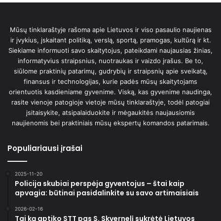
Mūsų tinklaraštyje rašoma apie Lietuvos ir viso pasaulio naujienas
ir įvykius, įskaitant politiką, verslą, sportą, pramogas, kultūrą ir kt.
Siekiame informuoti savo skaitytojus, pateikdami naujausias žinias,
informatyvius straipsnius, nuotraukas ir vaizdo įrašus. Be to,
siūlome praktinių patarimų, gudrybių ir straipsnių apie sveikatą,
finansus ir technologijas, kurie padės mūsų skaitytojams
orientuotis kasdieniame gyvenime. Viską, kas gyvenime naudinga,
rasite vienoje patogioje vietoje mūsų tinklaraštyje, todėl patogiai
įsitaisykite, atsipalaiduokite ir mėgaukitės naujausiomis
naujienomis bei praktiniais mūsų ekspertų komandos patarimais.
Populiariausi įrašai
2025-11-20
Policija skubiai perspėja gyventojus – štai kaip
apvagia: būtinai pasidalinkite su savo artimaisiais
2026-02-16
Tai ką aptiko STT pas S. Skvernelį sukrėtė Lietuvos