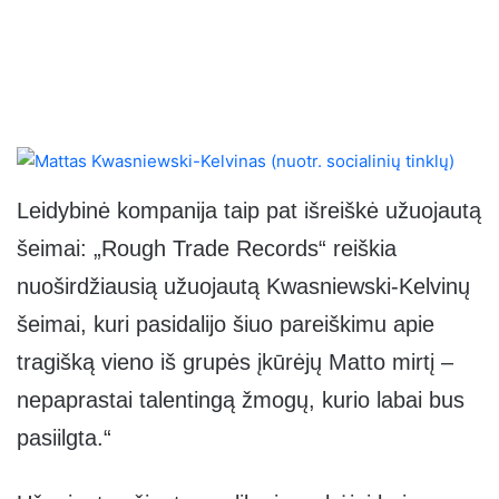
Leidybinė kompanija taip pat išreiškė užuojautą
šeimai: „Rough Trade Records“ reiškia
nuoširdžiausią užuojautą Kwasniewski-Kelvinų
šeimai, kuri pasidalijo šiuo pareiškimu apie
tragišką vieno iš grupės įkūrėjų Matto mirtį –
nepaprastai talentingą žmogų, kurio labai bus
pasiilgta.“