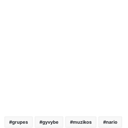
grupes
gyvybe
muzikos
nario