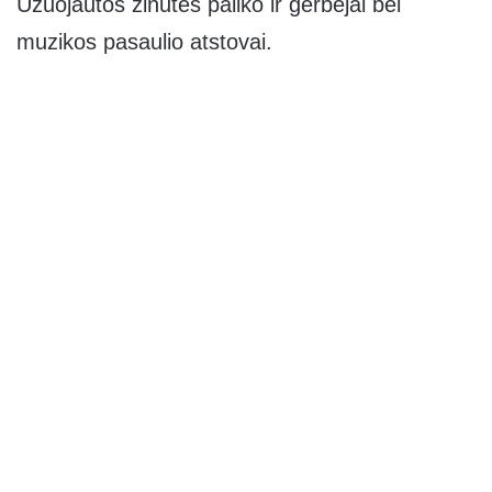
Užuojautos žinutes paliko ir gerbėjai bei
muzikos pasaulio atstovai.