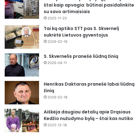
štai kaip apvagia: būtinai pasidalinkite
su savo artimaisiais
2025-11-20
Tai ką aptiko STT pas S. Skvernelį
sukrėtė Lietuvos gyventojus
2026-02-16
S. Skvernelis pranešė liūdną žinią
2026-04-11
Henrikas Daktaras pranešė labai liūdną
žinią
2026-02-18
Aiškėja daugiau detalių apie Drąsiaus
Kedžio nužudymo bylą – štai kas nutiko
2025-12-18