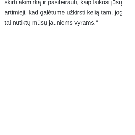
skirti akimirką ir pasiteirauti, kaip laikosi jūsų
artimieji, kad galėtume užkirsti kelią tam, jog
tai nutiktų mūsų jauniems vyrams.“