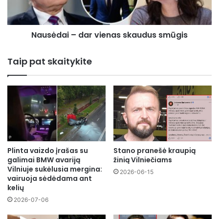
Nausėdai – dar vienas skaudus smūgis
Taip pat skaitykite
Plinta vaizdo įrašas su
Stano pranešė kraupią
galimai BMW avariją
žinią Vilniečiams
Vilniuje sukėlusia mergina:
2026-06-15
vairuoja sėdėdama ant
kelių
2026-07-06