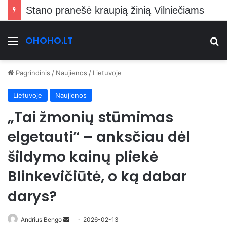
Stano pranešė kraupią žinią Vilniečiams
OHOHO.LT
Meniu
Ie
Pagrindinis
/
Naujienos
/
Lietuvoje
Lietuvoje
Naujienos
„Tai žmonių stūmimas
elgetauti“ – anksčiau dėl
šildymo kainų pliekė
Blinkevičiūtė, o ką dabar
darys?
Send
Andrius Bengo
2026-02-13