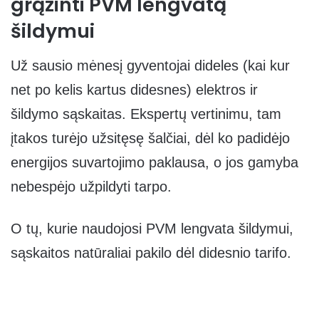
grąžinti PVM lengvatą
šildymui
Už sausio mėnesį gyventojai dideles (kai kur
net po kelis kartus didesnes) elektros ir
šildymo sąskaitas. Ekspertų vertinimu, tam
įtakos turėjo užsitęsę šalčiai, dėl ko padidėjo
energijos suvartojimo paklausa, o jos gamyba
nebespėjo užpildyti tarpo.
O tų, kurie naudojosi PVM lengvata šildymui,
sąskaitos natūraliai pakilo dėl didesnio tarifo.