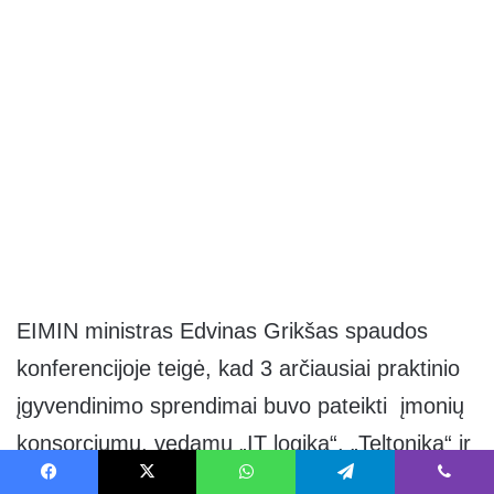
EIMIN ministras Edvinas Grikšas spaudos
konferencijoje teigė, kad 3 arčiausiai praktinio
įgyvendinimo sprendimai buvo pateikti įmonių
konsorciumų, vedamų „IT logika“, „Teltonika“ ir
„Dangaus šviesos“.
Facebook
X
WhatsApp
Telegram
Viber