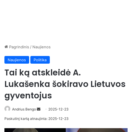
Pagrindinis
/
Naujienos
Naujienos
Politika
Tai ką atskleidė A.
Lukašenka šokiravo Lietuvos
gyventojus
Send
Andrius Bengo
2025-12-23
an
Paskutinį kartą atnaujinta: 2025-12-23
email