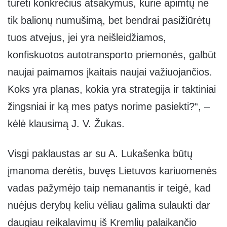
turėti konkrečius atsakymus, kurie apimtų ne
tik balionų numušimą, bet bendrai pasižiūrėtų
tuos atvejus, jei yra neišleidžiamos,
konfiskuotos autotransporto priemonės, galbūt
naujai paimamos įkaitais naujai važiuojančios.
Koks yra planas, kokia yra strategija ir taktiniai
žingsniai ir ką mes patys norime pasiekti?“, –
kėlė klausimą J. V. Žukas.
Visgi paklaustas ar su A. Lukašenka būtų
įmanoma derėtis, buvęs Lietuvos kariuomenės
vadas pažymėjo taip nemanantis ir teigė, kad
nuėjus derybų keliu vėliau galima sulaukti dar
daugiau reikalavimų iš Kremlių palaikančio