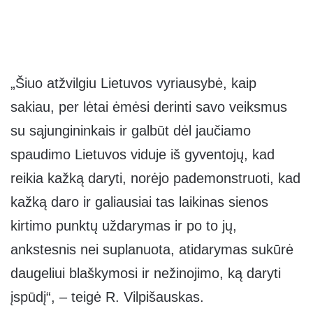
„Šiuo atžvilgiu Lietuvos vyriausybė, kaip
sakiau, per lėtai ėmėsi derinti savo veiksmus
su sąjungininkais ir galbūt dėl jaučiamo
spaudimo Lietuvos viduje iš gyventojų, kad
reikia kažką daryti, norėjo pademonstruoti, kad
kažką daro ir galiausiai tas laikinas sienos
kirtimo punktų uždarymas ir po to jų,
ankstesnis nei suplanuota, atidarymas sukūrė
daugeliui blaškymosi ir nežinojimo, ką daryti
įspūdį“, – teigė R. Vilpišauskas.