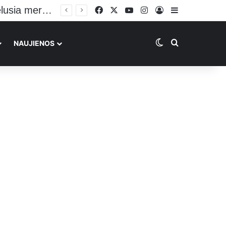
Facebook
X
YouTube
Instagram
Prisijungti
Sidebar
Switch skin
Ieškoti
NAUJIENOS