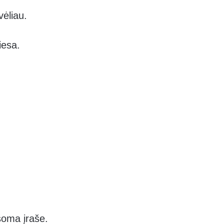
vėliau.
iesa.
šoma įraše.