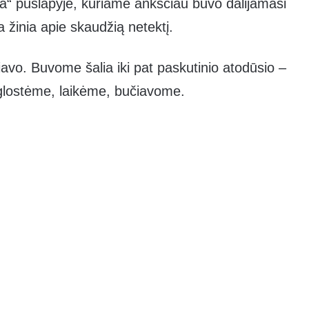
va“ puslapyje, kuriame anksčiau buvo dalijamasi
a žinia apie skaudžią netektį.
iavo. Buvome šalia iki pat paskutinio atodūsio –
, glostėme, laikėme, bučiavome.