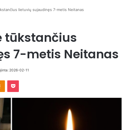
ūkstančius lietuvių sujaudinęs 7-metis Neitanas
ė tūkstančius
nęs 7-metis Neitanas
ujinta: 2026-02-11
takte
Odnoklassniki
Pocket