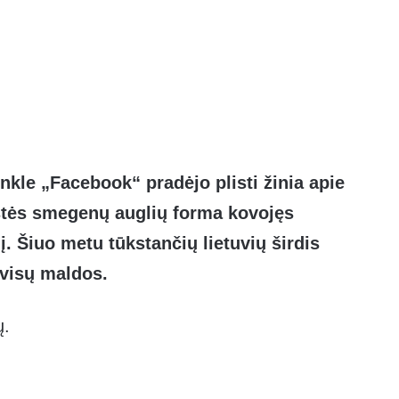
inkle „Facebook“ pradėjo plisti žinia apie
ystės smegenų auglių forma kovojęs
. Šiuo metu tūkstančių lietuvių širdis
 visų maldos.
ų.