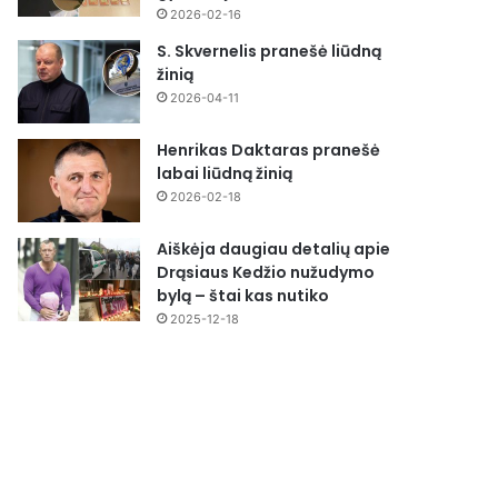
2026-02-16
S. Skvernelis pranešė liūdną
žinią
2026-04-11
Henrikas Daktaras pranešė
labai liūdną žinią
2026-02-18
Aiškėja daugiau detalių apie
Drąsiaus Kedžio nužudymo
bylą – štai kas nutiko
2025-12-18