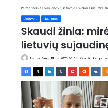
Pagrindinis
/
Naujienos
/
Lietuvoje
/
Skaudi žinia: mirė t
Lietuvoje
Naujienos
Skaudi žinia: mir
lietuvių sujaudi
Send
Andrius Bengo
2026-02-11
Paskutinį kartą atna
an
Facebook
X
LinkedIn
Tumblr
Pinterest
Reddit
VKon
email