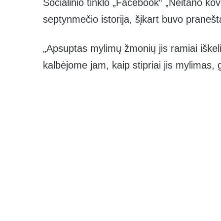
Socialinio tinklo „Facebook“ „Neitano ko
septynmečio istorija, šįkart buvo pranešt
„Apsuptas mylimų žmonių jis ramiai iškel
kalbėjome jam, kaip stipriai jis mylimas