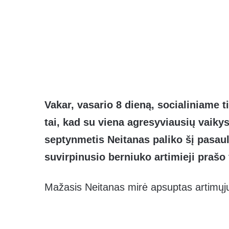
Vakar, vasario 8 dieną, socialiniame t
tai, kad su viena agresyviausių vaik
septynmetis Neitanas paliko šį pasaulį
suvirpinusio berniuko artimieji prašo
Mažasis Neitanas mirė apsuptas artimųj