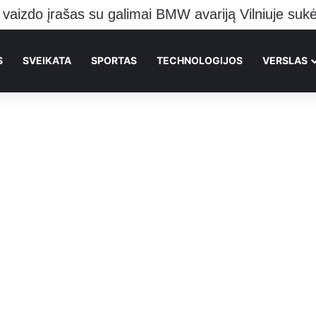
 pranešė kraupią žinią Vilniečiams
S
SVEIKATA
SPORTAS
TECHNOLOGIJOS
VERSLAS