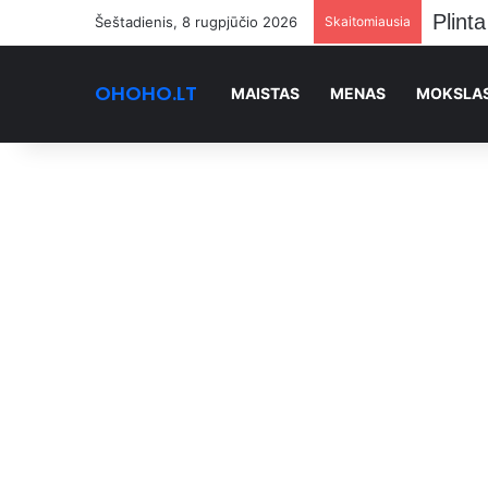
Stano
Šeštadienis, 8 rugpjūčio 2026
Skaitomiausia
OHOHO.LT
MAISTAS
MENAS
MOKSLA