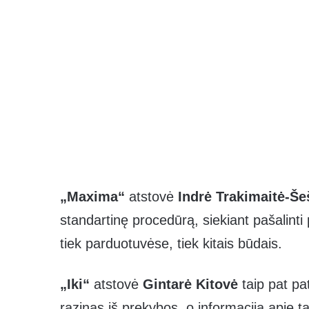
„Maxima“
atstovė
Indrė Trakimaitė-Š
standartinę procedūrą, siekiant pašalinti 
tiek parduotuvėse, tiek kitais būdais.
„Iki“
atstovė
Gintarė Kitovė
taip pat pa
razinas iš prekybos, o informacija apie 