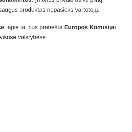
esaugus produktas nepasieks vartotojų.
yse, apie tai bus pranešta
Europos Komisijai
,
visose valstybėse.