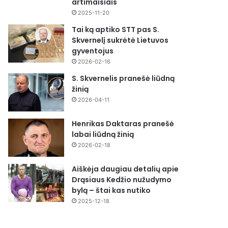
artimaisiais
2025-11-20
Tai ką aptiko STT pas S.
Skvernelį sukrėtė Lietuvos
gyventojus
2026-02-16
S. Skvernelis pranešė liūdną
žinią
2026-04-11
Henrikas Daktaras pranešė
labai liūdną žinią
2026-02-18
Aiškėja daugiau detalių apie
Drąsiaus Kedžio nužudymo
bylą – štai kas nutiko
2025-12-18