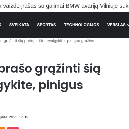
o pranešė kraupią žinią Vilniečiams
S
SVEIKATA
SPORTAS
TECHNOLOGIJOS
VERSLAS
šo grąžinti šią prekę – tik nevalgykite, pinigus gražins
prašo grąžinti šią
gykite, pinigus
ujinta: 2025-12-19
takte
Odnoklassniki
Pocket