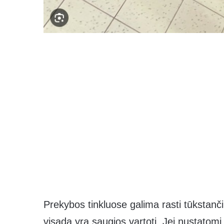
Prekybos tinkluose galima rasti tūkstančiu
visada yra saugios vartoti. Jei nustatom