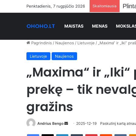
Stan
Penktadienis, 7 rugpjūčio 2026
Skaitomiausia
OHOHO.LT
MAISTAS
MENAS
MOKSLA
Pagrindinis
/
Naujienos
/
Lietuvoje
/
„Maxima“ ir „Iki“ pra
Lietuvoje
Naujienos
„Maxima“ ir „Iki“ 
prekę – tik neval
gražins
Send
Andrius Bengo
2025-12-19
Paskutinį kartą atna
an
Facebook
X
LinkedIn
Tumblr
Pinterest
Reddit
VKon