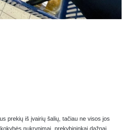
s prekių iš įvairių šalių, tačiau ne visos jos
i kokybės nukrypimai, prekybininkai dažnai