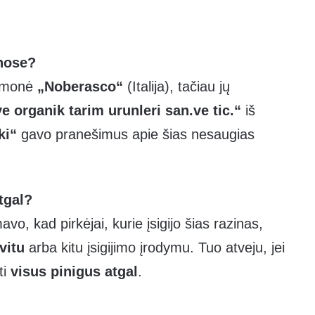
inose?
 įmonė
„Noberasco“
(Italija), tačiau jų
 organik tarim urunleri san.ve tic.“
iš
ki“
gavo pranešimus apie šias nesaugias
tgal?
vo, kad pirkėjai, kurie įsigijo šias razinas,
vitu
arba kitu įsigijimo įrodymu. Tuo atveju, jei
ti
visus pinigus atgal
.