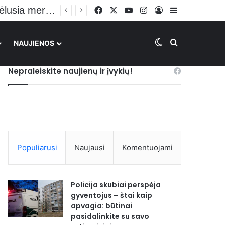
Facebook
X
YouTube
Instagram
Prisijungti
Sidebar
Switch skin
Ieškoti
NAUJIENOS
Nepraleiskite naujienų ir įvykių!
Populiarusi
Naujausi
Komentuojami
Policija skubiai perspėja
gyventojus – štai kaip
apvagia: būtinai
pasidalinkite su savo