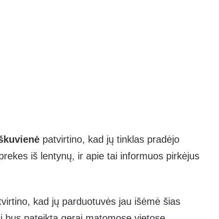
eškuvienė
patvirtino, kad jų tinklas pradėjo
prekes iš lentynų, ir apie tai informuos pirkėjus
tvirtino, kad jų parduotuvės jau išėmė šias
tai bus pateikta gerai matomose vietose