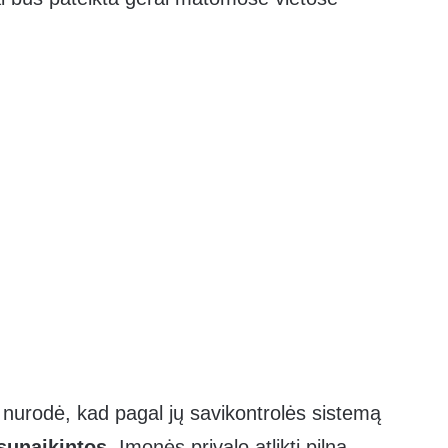
a nurodė, kad pagal jų savikontrolės sistemą
sunaikintos
. Įmonės privalo atlikti pilną