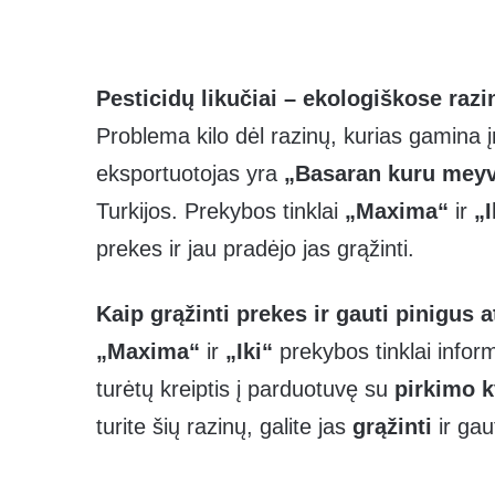
Pesticidų likučiai – ekologiškose raz
Problema kilo dėl razinų, kurias gamina
eksportuotojas yra
„Basaran kuru meyve
Turkijos. Prekybos tinklai
„Maxima“
ir
„I
prekes ir jau pradėjo jas grąžinti.
Kaip grąžinti prekes ir gauti pinigus a
„Maxima“
ir
„Iki“
prekybos tinklai informa
turėtų kreiptis į parduotuvę su
pirkimo k
turite šių razinų, galite jas
grąžinti
ir gau