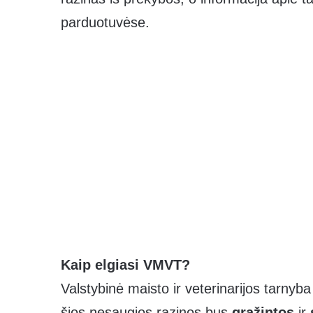
parduotuvėse.
Kaip elgiasi VMVT?
Valstybinė maisto ir veterinarijos tarnyb
šios nesaugios razinos bus
grąžintos
ir