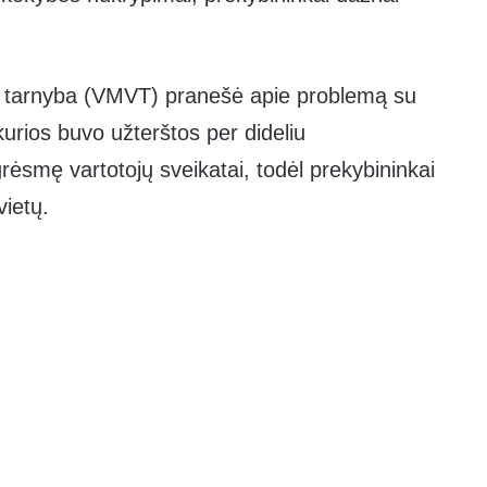
jos tarnyba (VMVT) pranešė apie problemą su
urios buvo užterštos per dideliu
grėsmę vartotojų sveikatai, todėl prekybininkai
vietų.