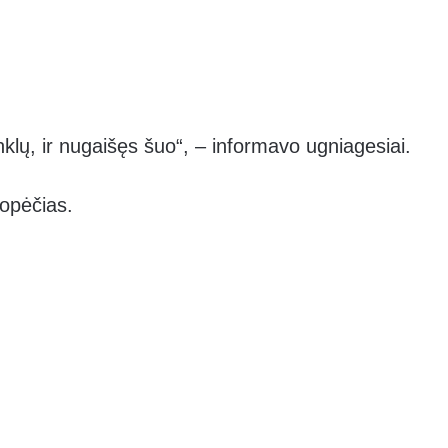
lų, ir nugaišęs šuo“, – informavo ugniagesiai.
kopėčias.