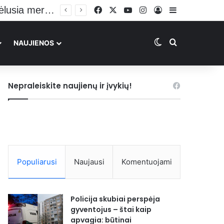
Facebook
X
YouTube
Instagram
Prisijungti
Sidebar
Switch skin
Ieškoti
NAUJIENOS
Nepraleiskite naujienų ir įvykių!
Populiarusi
Naujausi
Komentuojami
Policija skubiai perspėja
gyventojus – štai kaip
apvagia: būtinai