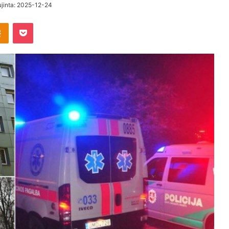
ujinta: 2025-12-24
takte
Odnoklassniki
Pocket