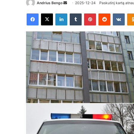
Send
Andrius Bengo
2025-12-24
Paskutinį kartą atna
an
Facebook
X
LinkedIn
Tumblr
Pinterest
Reddit
VKon
email