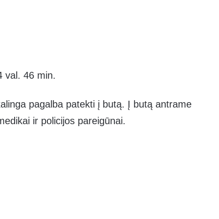
 val. 46 min.
kalinga pagalba patekti į butą. Į butą antrame
medikai ir policijos pareigūnai.