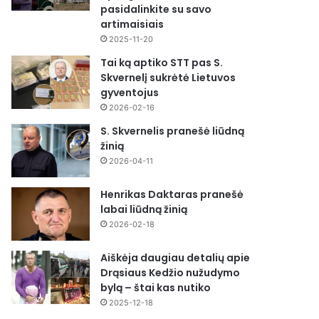
pasidalinkite su savo
artimaisiais
2025-11-20
Tai ką aptiko STT pas S.
Skvernelį sukrėtė Lietuvos
gyventojus
2026-02-16
S. Skvernelis pranešė liūdną
žinią
2026-04-11
Henrikas Daktaras pranešė
labai liūdną žinią
2026-02-18
Aiškėja daugiau detalių apie
Drąsiaus Kedžio nužudymo
bylą – štai kas nutiko
2025-12-18