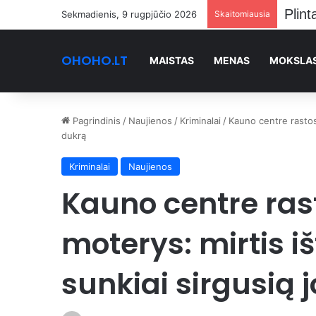
Stan
Sekmadienis, 9 rugpjūčio 2026
Skaitomiausia
OHOHO.LT
MAISTAS
MENAS
MOKSLA
Pagrindinis
/
Naujienos
/
Kriminalai
/
Kauno centre rastos 
dukrą
Kriminalai
Naujienos
Kauno centre ras
moterys: mirtis iš
sunkiai sirgusią 