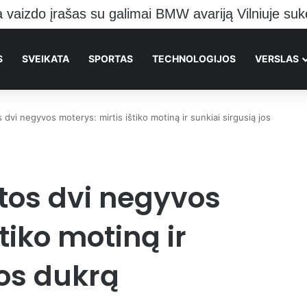
o pranešė kraupią žinią Vilniečiams
S
SVEIKATA
SPORTAS
TECHNOLOGIJOS
VERSLAS
dvi negyvos moterys: mirtis ištiko motiną ir sunkiai sirgusią jos
tos dvi negyvos
tiko motiną ir
jos dukrą