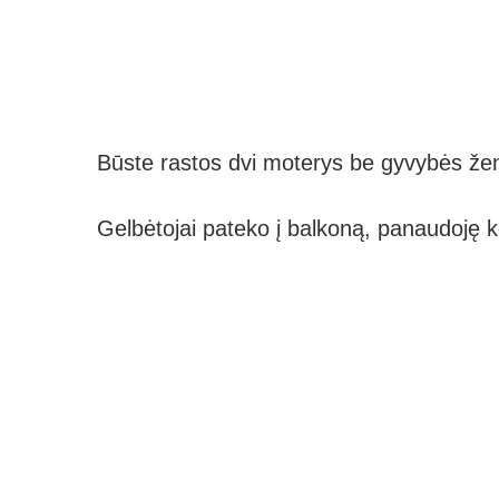
Būste rastos dvi moterys be gyvybės ženk
Gelbėtojai pateko į balkoną, panaudoję 