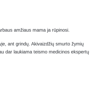
garbaus amžiaus mama ja rūpinosi.
yje, ant grindų. Akivaizdžių smurto žymių
iau dar laukiama teismo medicinos ekspertų