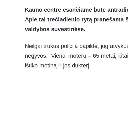
Kauno centre esančiame bute antradie
Apie tai trečiadienio rytą pranešama 
valdybos suvestinėse.
Neilgai trukus policija papildė, jog atvyku
negyvos. Vienai moterų – 65 metai, kitai –
ištiko motiną ir jos dukterį.