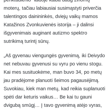
moterų, tačiau labiausiai susimąstyti priverčia
talentingos dainininkės, dviejų vaikų mamos
Katažinos Zvonkuvienės istorija – ji dalinsi
išgyvenimais auginant autizmo spektro
sutrikimą turintį sūnų.
„Aš gyvenau viengungės gyvenimą, iki Deivydo
net nebuvau gyvenusi su vyru po vienu stogu.
Kai mes susituokėme, man buvo 34, po metų
jau pradėjome planuoti šeimos pagausėjimą.
Suvokiau, kiek man metų, kad reikia suplanuoti
spėti dar keturis vaikus… Be kai tu gauni
dvigubą smūgį… Į tavo gyvenimą atėjo vyras,