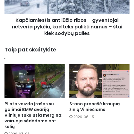
netveria
pykčiu,
kad
Kapčiamiestis ant lūžio ribos – gyventojai
teks
palikti
netveria pykčiu, kad teks palikti namus – štai
namus
kiek sodybų palies
–
štai
Taip pat skaitykite
kiek
sodybų
palies
Plinta vaizdo įrašas su
Stano pranešė kraupią
galimai BMW avariją
žinią Vilniečiams
Vilniuje sukėlusia mergina:
2026-06-15
vairuoja sėdėdama ant
kelių
2026-07-06