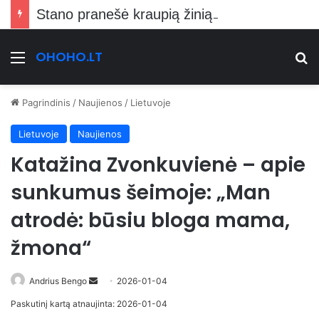
Stano pranešė kraupią žinią Vilniečiams
OHOHO.LT
Meniu
Ie
Pagrindinis
/
Naujienos
/
Lietuvoje
Lietuvoje
Naujienos
Katažina Zvonkuvienė – apie
sunkumus šeimoje: „Man
atrodė: būsiu bloga mama,
žmona“
Send
Andrius Bengo
2026-01-04
an
Paskutinį kartą atnaujinta: 2026-01-04
email