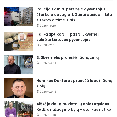
Policija skubiai perspėja gyventojus –
štai kaip apvagia: būtinai pasidalinkite
su savo artimaisiais
2025-11-20
Tai ką aptiko STT pas S. Skvernelį
sukrėtė Lietuvos gyventojus
2026-02-16
S. Skvernelis pranešė liūdną žinią
2026-04-11
Henrikas Daktaras pranešė labai liūdną
žinią
2026-02-18
Aiškėja daugiau detalių apie Drąsiaus
Kedžio nužudymo bylą – štai kas nutiko
2025-12-18