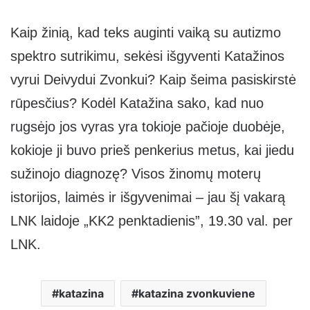
Kaip žinią, kad teks auginti vaiką su autizmo
spektro sutrikimu, sekėsi išgyventi Katažinos
vyrui Deivydui Zvonkui? Kaip šeima pasiskirstė
rūpesčius? Kodėl Katažina sako, kad nuo
rugsėjo jos vyras yra tokioje pačioje duobėje,
kokioje ji buvo prieš penkerius metus, kai jiedu
sužinojo diagnozę? Visos žinomų moterų
istorijos, laimės ir išgyvenimai – jau šį vakarą
LNK laidoje „KK2 penktadienis”, 19.30 val. per
LNK.
katazina
katazina zvonkuviene