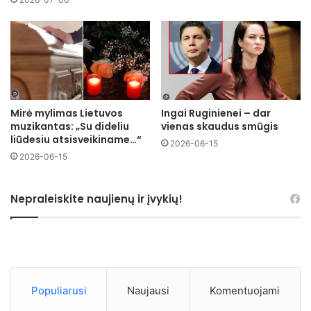
Mirė mylimas Lietuvos
Ingai Ruginienei – dar
muzikantas: „Su dideliu
vienas skaudus smūgis
liūdesiu atsisveikiname…“
2026-06-15
2026-06-15
Nepraleiskite naujienų ir įvykių!
Populiarusi
Naujausi
Komentuojami