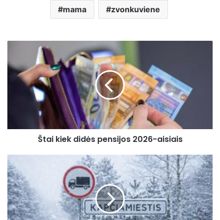
mama
zvonkuviene
Štai
kiek
didės
pensijos
2026-
aisiais
Štai kiek didės pensijos 2026-aisiais
Kapčiamiestis
ant
lūžio
ribos
–
gyventojai