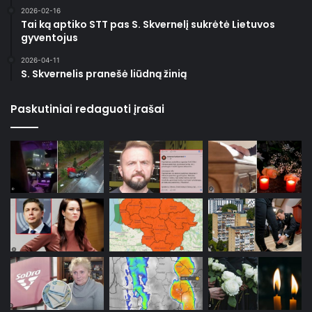
2026-02-16
Tai ką aptiko STT pas S. Skvernelį sukrėtė Lietuvos
gyventojus
2026-04-11
S. Skvernelis pranešė liūdną žinią
Paskutiniai redaguoti įrašai