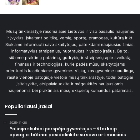
Mūsų tinklaraštyje rašoma apie Lietuvos ir viso pasaulio naujienas
ir įvykius, įskaitant politiką, verslą, sportą, pramogas, kultūrą ir kt.
Siekiame informuoti savo skaitytojus, pateikdami naujausias žinias,
informatyvius straipsnius, nuotraukas ir vaizdo įrašus. Be to,
siūlome praktinių patarimų, gudrybių ir straipsnių apie sveikatą,
finansus ir technologijas, kurie padės mūsų skaitytojams
orientuotis kasdieniame gyvenime. Viską, kas gyvenime naudinga,
rasite vienoje patogioje vietoje mūsų tinklaraštyje, todėl patogiai
įsitaisykite, atsipalaiduokite ir mėgaukitės naujausiomis
naujienomis bei praktiniais mūsų ekspertų komandos patarimais.
Populiariausi įrašai
2025-11-20
Policija skubiai perspėja gyventojus – štai kaip
apvagia: būtinai pasidalinkite su savo artimaisiais