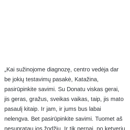
„Kai sužinojome diagnozę, centro vedėja dar
be jokių testavimų pasakė, Katažina,
pasirūpinkite savimi. Su Donatu viskas gerai,
jis geras, gražus, sveikas vaikas, taip, jis mato
pasaulį kitaip. Ir jam, ir jums bus labai
nelengva. Bet pasirūpinkite savimi. Tuomet aš
nesupratau jos žodžių. Ir tik pernai, po ketverių