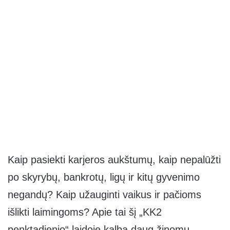
Kaip pasiekti karjeros aukštumų, kaip nepalūžti
po skyrybų, bankrotų, ligų ir kitų gyvenimo
negandų? Kaip užauginti vaikus ir pačioms
išlikti laimingoms? Apie tai šį „KK2
penktadienio“ laidoje kalba daug žinomų