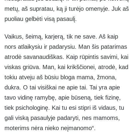
metų, aš supratau, ką ji turėjo omenyje. Juk aš
puoliau gelbėti visą pasaulį.
Vaikus, šeimą, karjerą, tik ne save. Aš kaip
nors atlaikysiu ir padarysiu. Man šis patarimas
atrodė savanaudiškas. Kaip rūpintis savimi, kai
viskas griūva. Man, kai krikščionei, atrodė, kad
tokiu atveju aš būsiu bloga mama, žmona,
dukra. O tai visiškai ne apie tai. Tai yra apie
tavo vidinę ramybę, apie būseną, tiek fizinę,
tiek psichologinę. Kai tu esi stipri iš vidaus, tu
gali viską pasaulyje padaryti, nes mamoms,
moterims nėra nieko neįmanomo“.