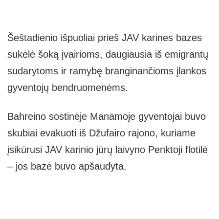
Šeštadienio išpuoliai prieš JAV karines bazes
sukėlė šoką įvairioms, daugiausia iš emigrantų
sudarytoms ir ramybę branginančioms įlankos
gyventojų bendruomenėms.
Bahreino sostinėje Manamoje gyventojai buvo
skubiai evakuoti iš Džufairo rajono, kuriame
įsikūrusi JAV karinio jūrų laivyno Penktoji flotilė
– jos bazė buvo apšaudyta.