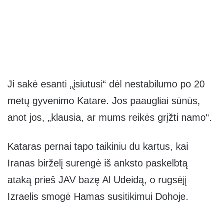
Ji sakė esanti „įsiutusi“ dėl nestabilumo po 20
metų gyvenimo Katare. Jos paaugliai sūnūs,
anot jos, „klausia, ar mums reikės grįžti namo“.
Kataras pernai tapo taikiniu du kartus, kai
Iranas birželį surengė iš anksto paskelbtą
ataką prieš JAV bazę Al Udeidą, o rugsėjį
Izraelis smogė Hamas susitikimui Dohoje.