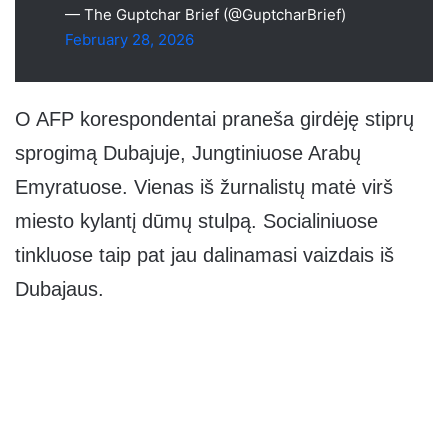
— The Guptchar Brief (@GuptcharBrief)
February 28, 2026
O AFP korespondentai praneša girdėję stiprų
sprogimą Dubajuje, Jungtiniuose Arabų
Emyratuose. Vienas iš žurnalistų matė virš
miesto kylantį dūmų stulpą. Socialiniuose
tinkluose taip pat jau dalinamasi vaizdais iš
Dubajaus.