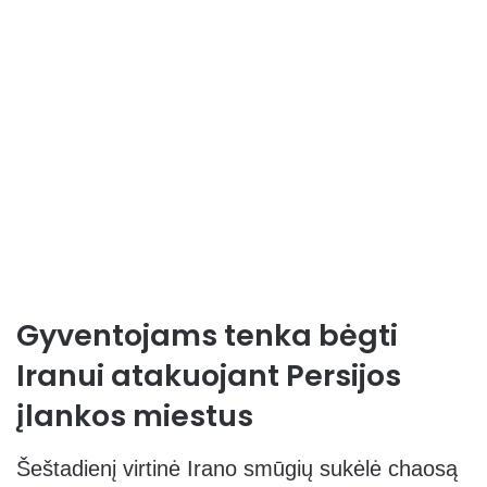
Gyventojams tenka bėgti
Iranui atakuojant Persijos
įlankos miestus
Šeštadienį virtinė Irano smūgių sukėlė chaosą