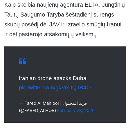
Kaip skelbia naujienų agentūra ELTA, Jungtinių
Tautų Saugumo Taryba šeštadienį surengs
skubų posėdį dėl JAV ir Izraelio smūgių Iranui
ir dėl pastarojo atsakomųjų veiksmų.
Iranian drone attacks Dubai
pic.twitter.com/gkVeDQJB4O
— Fared Al Mahlool | فريد المحلول
(@FARED_ALHOR)
February 28, 2026