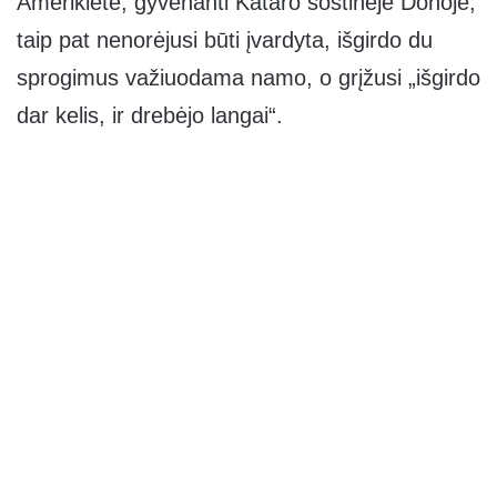
Amerikietė, gyvenanti Kataro sostinėje Dohoje,
taip pat nenorėjusi būti įvardyta, išgirdo du
sprogimus važiuodama namo, o grįžusi „išgirdo
dar kelis, ir drebėjo langai“.