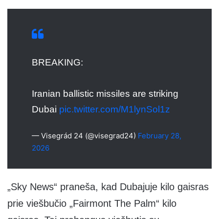
BREAKING:
Iranian ballistic missiles are striking
Dubai
pic.twitter.com/M1lynSol1z
— Visegrád 24 (@visegrad24)
February 28,
2026
„Sky News“ praneša, kad Dubajuje kilo gaisras
prie viešbučio „Fairmont The Palm“ kilo