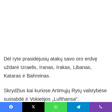
Dėl ryte prasidėjusių atakų savo oro erdvę
uždarė Izraelis, Iranas, Irakas, Libanas,
Kataras ir Bahreinas.
Skrydžius kai kuriose Artimųjų Rytų valstybėse
sustabdė ir Vokietijos „Lufthansa“.
Facebook
X
WhatsApp
Telegram
Viber