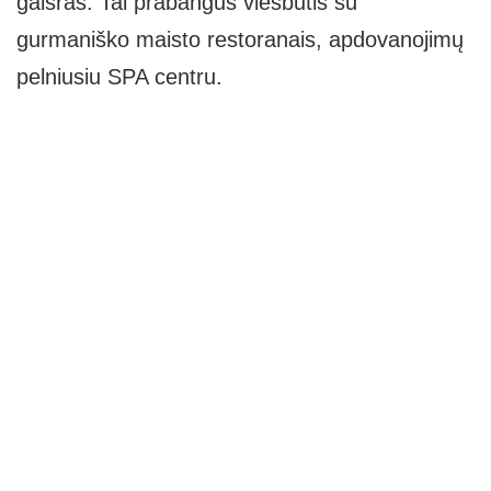
gaisras. Tai prabangus viešbutis su
gurmaniško maisto restoranais, apdovanojimų
pelniusiu SPA centru.