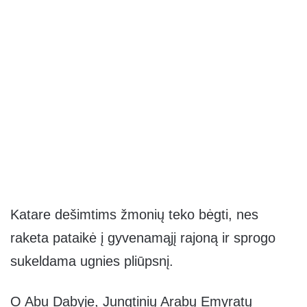
Katare dešimtims žmonių teko bėgti, nes
raketa pataikė į gyvenamąjį rajoną ir sprogo
sukeldama ugnies pliūpsnį.
O Abu Dabyje, Jungtinių Arabų Emyratų