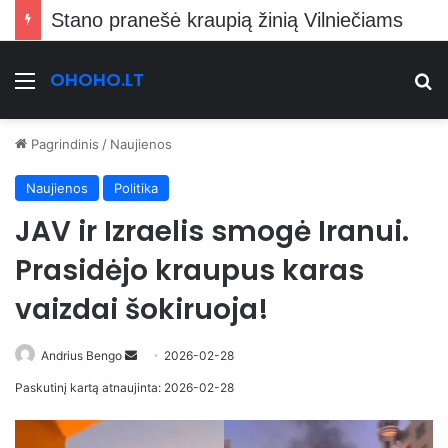
Stano pranešė kraupią žinią Vilniečiams
OHOHO.LT
Meniu
Ie
Pagrindinis
/
Naujienos
Naujienos
Politika
JAV ir Izraelis smogė Iranui.
Prasidėjo kraupus karas
vaizdai šokiruoja!
Send
Andrius Bengo
2026-02-28
an
Paskutinį kartą atnaujinta: 2026-02-28
email