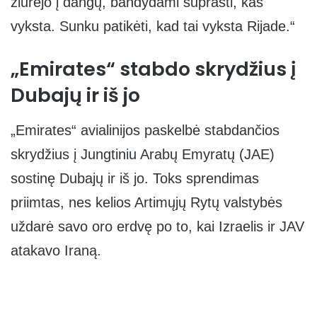
žiūrėjo į dangų, bandydami suprasti, kas
vyksta. Sunku patikėti, kad tai vyksta Rijade.“
„Emirates“ stabdo skrydžius į
Dubajų ir iš jo
„Emirates“ avialinijos paskelbė stabdančios
skrydžius į Jungtiniu Arabų Emyratų (JAE)
sostinę Dubajų ir iš jo. Toks sprendimas
priimtas, nes kelios Artimųjų Rytų valstybės
uždarė savo oro erdvę po to, kai Izraelis ir JAV
atakavo Iraną.