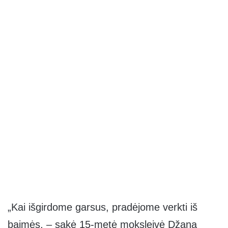
„Kai išgirdome garsus, pradėjome verkti iš
baimės, – sakė 15-metė moksleivė Džana