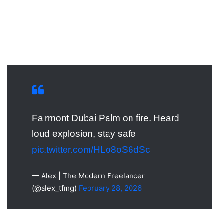
Fairmont Dubai Palm on fire. Heard
loud explosion, stay safe
pic.twitter.com/HLo8oS6dSc
— Alex | The Modern Freelancer
(@alex_tfmg)
February 28, 2026