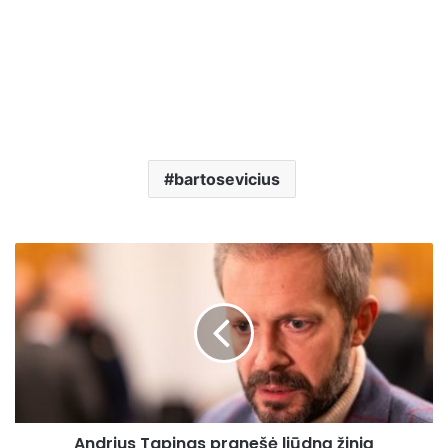
bartosevicius
Andrius
Tapinas
pranešė
liūdną
žinią
Andrius Tapinas pranešė liūdną žinią