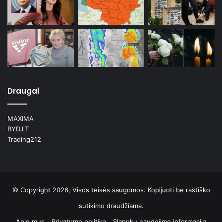
Draugai
MAXIMA
BYD.LT
Trading212
© Copyright 2026, Visos teisės saugomos. Kopijuoti be raštiško
sutikimo draudžiama.
Apie mus
Privatumo politika
Slapukų naudojimo informacija