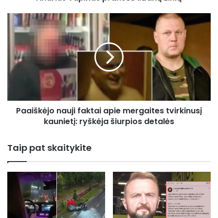
Paaiškėjo
nauji
faktai
apie
mergaites
tvirkinusį
kaunietį:
ryškėja
šiurpios
Paaiškėjo nauji faktai apie mergaites tvirkinusį
detalės
kaunietį: ryškėja šiurpios detalės
Taip pat skaitykite