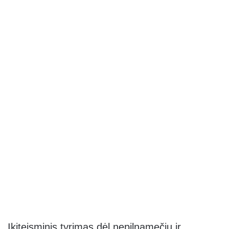
Ikiteisminis tyrimas dėl nepilnamečių ir