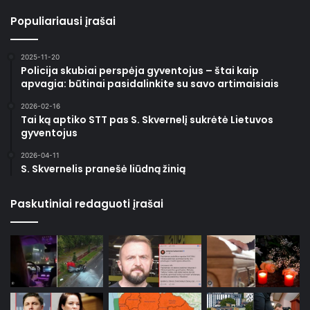
Populiariausi įrašai
2025-11-20
Policija skubiai perspėja gyventojus – štai kaip
apvagia: būtinai pasidalinkite su savo artimaisiais
2026-02-16
Tai ką aptiko STT pas S. Skvernelį sukrėtė Lietuvos
gyventojus
2026-04-11
S. Skvernelis pranešė liūdną žinią
Paskutiniai redaguoti įrašai