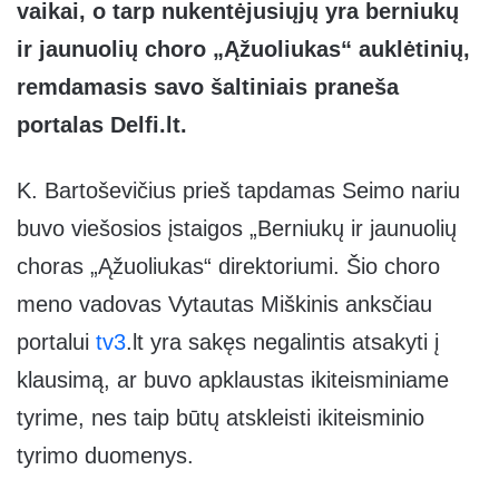
vaikai, o tarp nukentėjusiųjų yra berniukų
ir jaunuolių choro „Ąžuoliukas“ auklėtinių,
remdamasis savo šaltiniais praneša
portalas Delfi.lt.
K. Bartoševičius prieš tapdamas Seimo nariu
buvo viešosios įstaigos „Berniukų ir jaunuolių
choras „Ąžuoliukas“ direktoriumi. Šio choro
meno vadovas Vytautas Miškinis anksčiau
portalui
tv3
.lt yra sakęs negalintis atsakyti į
klausimą, ar buvo apklaustas ikiteisminiame
tyrime, nes taip būtų atskleisti ikiteisminio
tyrimo duomenys.