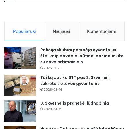
Populiarusi
Naujausi
Komentuojami
Policija skubiai perspėja gyventojus –
štai kaip apvagia: būtinai pasidalinkite
su savo artimaisiais
2025-11-20
Tai ką aptiko STT pas S. Skvernelį
sukrėtė Lietuvos gyventojus
2026-02-16
S. Skvernelis pranešė liūdną žinią
2026-04-11
Henrikas Daktaras pranešė labai liūdną