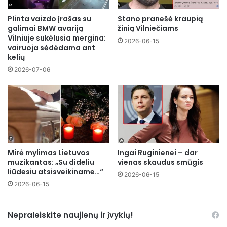
Plinta vaizdo įrašas su
Stano pranešė kraupią
galimai BMW avariją
žinią Vilniečiams
Vilniuje sukėlusia mergina:
2026-06-15
vairuoja sėdėdama ant
kelių
2026-07-06
Mirė mylimas Lietuvos
Ingai Ruginienei – dar
muzikantas: „Su dideliu
vienas skaudus smūgis
liūdesiu atsisveikiname…“
2026-06-15
2026-06-15
Nepraleiskite naujienų ir įvykių!