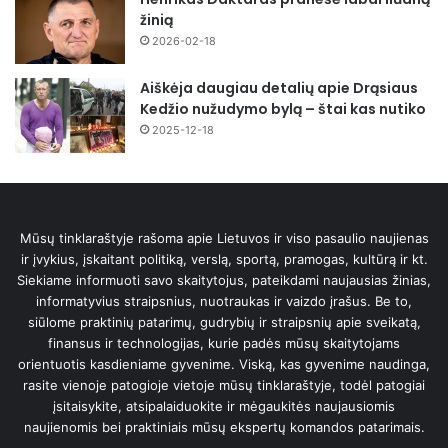
žinią
2026-02-18
Aiškėja daugiau detalių apie Drąsiaus
Kedžio nužudymo bylą – štai kas nutiko
2025-12-18
Mūsų tinklaraštyje rašoma apie Lietuvos ir viso pasaulio naujienas
ir įvykius, įskaitant politiką, verslą, sportą, pramogas, kultūrą ir kt.
Siekiame informuoti savo skaitytojus, pateikdami naujausias žinias,
informatyvius straipsnius, nuotraukas ir vaizdo įrašus. Be to,
siūlome praktinių patarimų, gudrybių ir straipsnių apie sveikatą,
finansus ir technologijas, kurie padės mūsų skaitytojams
orientuotis kasdieniame gyvenime. Viską, kas gyvenime naudinga,
rasite vienoje patogioje vietoje mūsų tinklaraštyje, todėl patogiai
įsitaisykite, atsipalaiduokite ir mėgaukitės naujausiomis
naujienomis bei praktiniais mūsų ekspertų komandos patarimais.