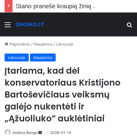
Stano pranešė kraupią žinią Vilniečiams
OHOHO.LT
Meniu
Ie
Pagrindinis
/
Naujienos
/
Lietuvoje
Lietuvoje
Naujienos
Įtariama, kad dėl
konservatoriaus Kristijono
Bartoševičiaus veiksmų
galėjo nukentėti ir
„Ąžuoliuko“ auklėtiniai
Send
Andrius Bengo
2026-01-14