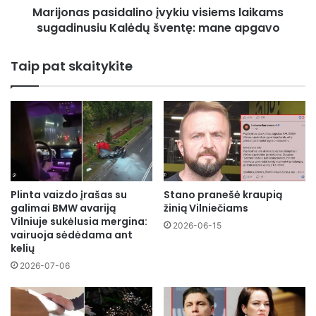
Marijonas pasidalino įvykiu visiems laikams
apgavo
sugadinusiu Kalėdų šventę: mane apgavo
Taip pat skaitykite
Plinta vaizdo įrašas su
Stano pranešė kraupią
galimai BMW avariją
žinią Vilniečiams
Vilniuje sukėlusia mergina:
2026-06-15
vairuoja sėdėdama ant
kelių
2026-07-06