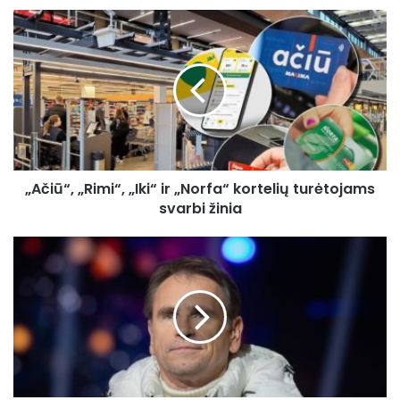
„Ačiū“,
„Rimi“,
„Iki“
ir
„Norfa“
kortelių
turėtojams
svarbi
žinia
„Ačiū“, „Rimi“, „Iki“ ir „Norfa“ kortelių turėtojams
svarbi žinia
Marijonas
pasidalino
įvykiu
visiems
laikams
sugadinusiu
Kalėdų
šventę:
mane