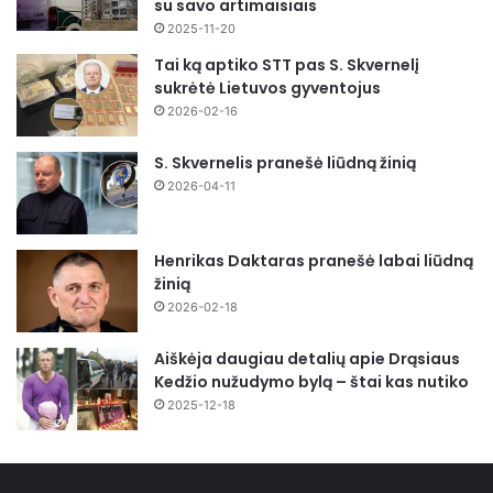
su savo artimaisiais
2025-11-20
Tai ką aptiko STT pas S. Skvernelį
sukrėtė Lietuvos gyventojus
2026-02-16
S. Skvernelis pranešė liūdną žinią
2026-04-11
Henrikas Daktaras pranešė labai liūdną
žinią
2026-02-18
Aiškėja daugiau detalių apie Drąsiaus
Kedžio nužudymo bylą – štai kas nutiko
2025-12-18