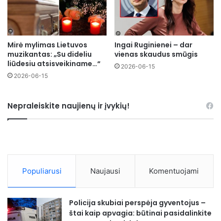
Mirė mylimas Lietuvos
Ingai Ruginienei – dar
muzikantas: „Su dideliu
vienas skaudus smūgis
liūdesiu atsisveikiname…“
2026-06-15
2026-06-15
Nepraleiskite naujienų ir įvykių!
Populiarusi
Naujausi
Komentuojami
Policija skubiai perspėja gyventojus –
štai kaip apvagia: būtinai pasidalinkite