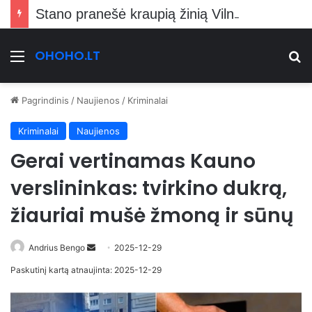
Stano pranešė kraupią žinią Vilniečiams
OHOHO.LT
Meniu
Ie
Pagrindinis
/
Naujienos
/
Kriminalai
Kriminalai
Naujienos
Gerai vertinamas Kauno
verslininkas: tvirkino dukrą,
žiauriai mušė žmoną ir sūnų
Send
Andrius Bengo
2025-12-29
an
Paskutinį kartą atnaujinta: 2025-12-29
email