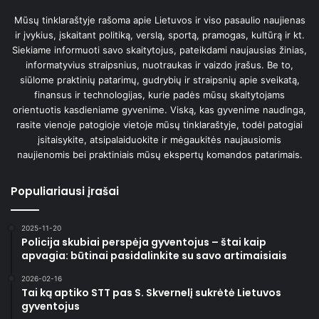
Mūsų tinklaraštyje rašoma apie Lietuvos ir viso pasaulio naujienas
ir įvykius, įskaitant politiką, verslą, sportą, pramogas, kultūrą ir kt.
Siekiame informuoti savo skaitytojus, pateikdami naujausias žinias,
informatyvius straipsnius, nuotraukas ir vaizdo įrašus. Be to,
siūlome praktinių patarimų, gudrybių ir straipsnių apie sveikatą,
finansus ir technologijas, kurie padės mūsų skaitytojams
orientuotis kasdieniame gyvenime. Viską, kas gyvenime naudinga,
rasite vienoje patogioje vietoje mūsų tinklaraštyje, todėl patogiai
įsitaisykite, atsipalaiduokite ir mėgaukitės naujausiomis
naujienomis bei praktiniais mūsų ekspertų komandos patarimais.
Populiariausi įrašai
2025-11-20
Policija skubiai perspėja gyventojus – štai kaip
apvagia: būtinai pasidalinkite su savo artimaisiais
2026-02-16
Tai ką aptiko STT pas S. Skvernelį sukrėtė Lietuvos
gyventojus