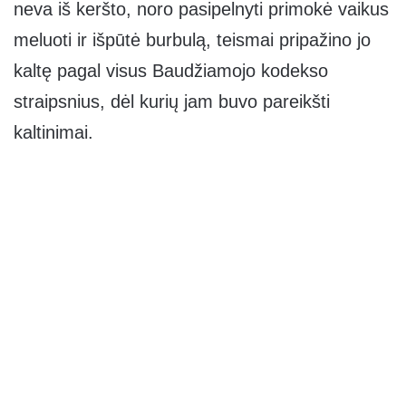
neva iš keršto, noro pasipelnyti primokė vaikus
meluoti ir išpūtė burbulą, teismai pripažino jo
kaltę pagal visus Baudžiamojo kodekso
straipsnius, dėl kurių jam buvo pareikšti
kaltinimai.