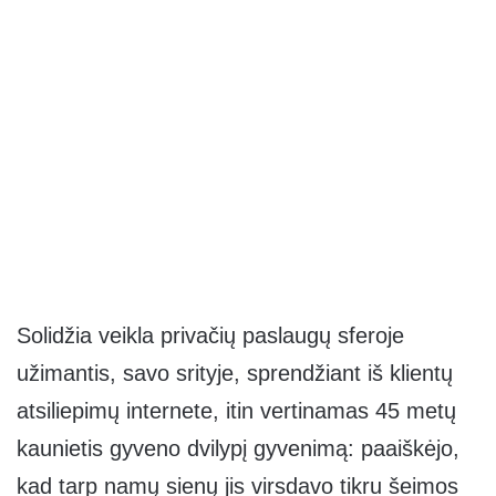
Solidžia veikla privačių paslaugų sferoje
užimantis, savo srityje, sprendžiant iš klientų
atsiliepimų internete, itin vertinamas 45 metų
kaunietis gyveno dvilypį gyvenimą: paaiškėjo,
kad tarp namų sienų jis virsdavo tikru šeimos