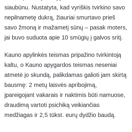
siaubūnu. Nustatyta, kad vyriškis tvirkino savo
nepilnametę dukrą, žiauriai smurtavo prieš
savo žmoną ir mažametį sūnų – pasak moters,
jai buvo suduota apie 10 smūgių į galvos sritį.
Kauno apylinkės teismas pripažino tvirkintoją
kaltu, o Kauno apygardos teismas neseniai
atmetė jo skundą, palikdamas galioti jam skirtą
bausmę: 2 metų laisvės apribojimą,
įpareigojant vakarais ir naktimis būti namuose,
draudimą vartoti psichiką veikiančias
medžiagas ir 2,5 tūkst. eurų dydžio baudą.