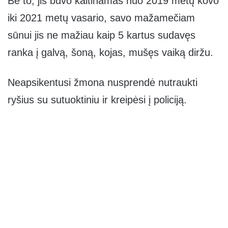
Be to, jis buvo kaltinamas nuo 2019 metų kovo
iki 2021 metų vasario, savo mažamečiam
sūnui jis ne mažiau kaip 5 kartus sudavęs
ranka į galvą, šoną, kojas, mušęs vaiką diržu.
Neapsikentusi žmona nusprendė nutraukti
ryšius su sutuoktiniu ir kreipėsi į policiją.