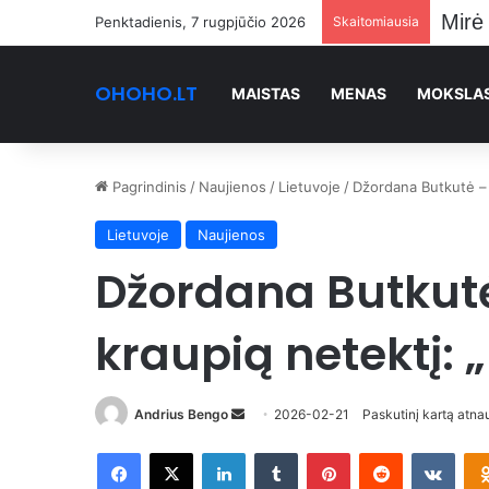
Penktadienis, 7 rugpjūčio 2026
Skaitomiausia
OHOHO.LT
MAISTAS
MENAS
MOKSLA
Pagrindinis
/
Naujienos
/
Lietuvoje
/
Džordana Butkutė – 
Lietuvoje
Naujienos
Džordana Butkutė
kraupią netektį: 
Send
Andrius Bengo
2026-02-21
Paskutinį kartą atna
an
Facebook
X
LinkedIn
Tumblr
Pinterest
Reddit
VKon
email