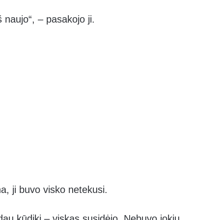
naujo“, – pasakojo ji.
na, ji buvo visko netekusi.
dau kūdikį – viskas susidėjo. Nebuvo jokių