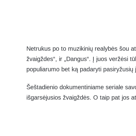
Netrukus po to muzikinių realybės šou atsi
žvaigždes“, ir „Dangus“. Į juos veržėsi tūk
populiarumo bet ką padaryti pasiryžusių
Šeštadienio dokumentiniame seriale savo 
išgarsėjusios žvaigždės. O taip pat jos ats