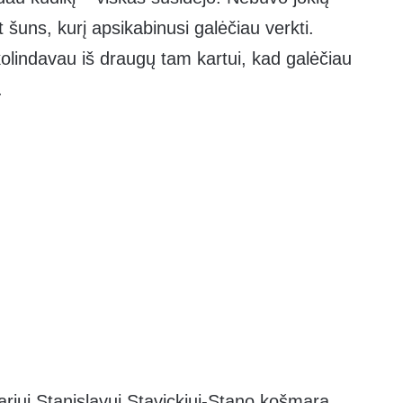
 šuns, kurį apsikabinusi galėčiau verkti.
kolindavau iš draugų tam kartui, kad galėčiau
.
ariui Stanislavui Stavickiui-Stano košmarą