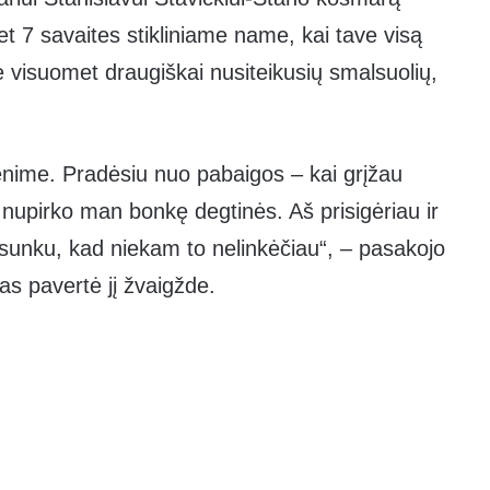
et 7 savaites stikliniame name, kai tave visą
e visuomet draugiškai nusiteikusių smalsuolių,
enime. Pradėsiu nuo pabaigos – kai grįžau
nupirko man bonkę degtinės. Aš prisigėriau ir
 sunku, kad niekam to nelinkėčiau“, – pasakojo
tas pavertė jį žvaigžde.