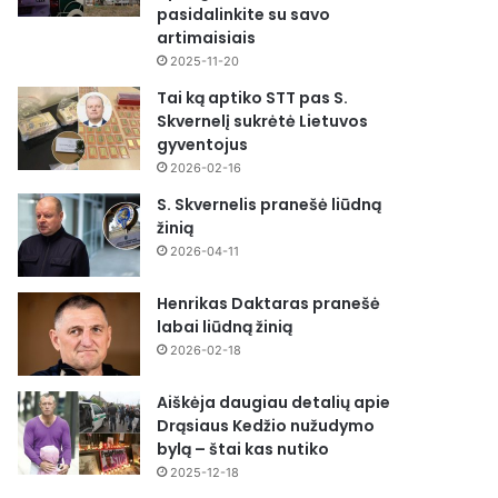
pasidalinkite su savo
artimaisiais
2025-11-20
Tai ką aptiko STT pas S.
Skvernelį sukrėtė Lietuvos
gyventojus
2026-02-16
S. Skvernelis pranešė liūdną
žinią
2026-04-11
Henrikas Daktaras pranešė
labai liūdną žinią
2026-02-18
Aiškėja daugiau detalių apie
Drąsiaus Kedžio nužudymo
bylą – štai kas nutiko
2025-12-18