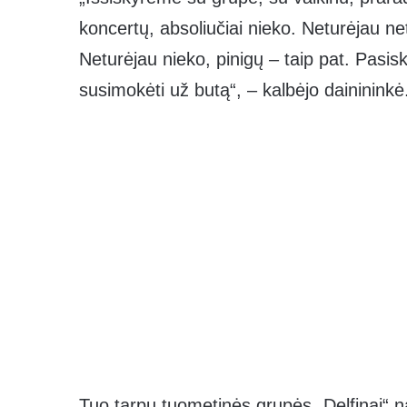
koncertų, absoliučiai nieko. Neturėjau net
Neturėjau nieko, pinigų – taip pat. Pasis
susimokėti už butą“, – kalbėjo dainininkė
Tuo tarpu tuometinės grupės „Delfinai“ n