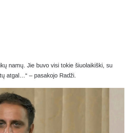
ų namų. Jie buvo visi tokie šiuolaikiški, su
tų atgal…“ – pasakojo Radži.