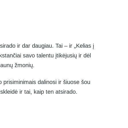
rado ir dar daugiau. Tai – ir „Kelias į
stančiai savo talentu įtikėjusių ir dėl
 jaunų žmonių.
prisiminimais dalinosi ir šiuose šou
kleidė ir tai, kaip ten atsirado.