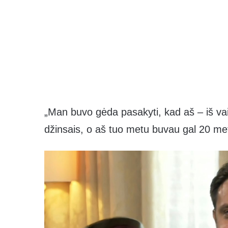
„Man buvo gėda pasakyti, kad aš – iš vaik
džinsais, o aš tuo metu buvau gal 20 me