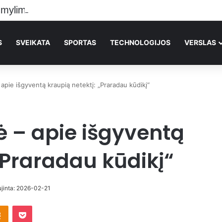
S
SVEIKATA
SPORTAS
TECHNOLOGIJOS
VERSLAS
apie išgyventą kraupią netektį: „Praradau kūdikį“
 – apie išgyventą
„Praradau kūdikį“
ujinta: 2026-02-21
takte
Odnoklassniki
Pocket