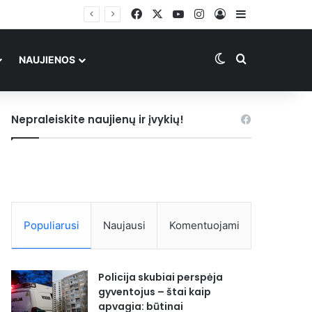
Mirė mylimas Lietuvos muzikantas: „Su dideliu liūdesiu atsisveikiname…“
Facebook
X
YouTube
Instagram
Prisijungti
Sidebar
Switch skin
Ieškoti
NAUJIENOS
Nepraleiskite naujienų ir įvykių!
Populiarusi
Naujausi
Komentuojami
Policija skubiai perspėja
gyventojus – štai kaip
apvagia: būtinai