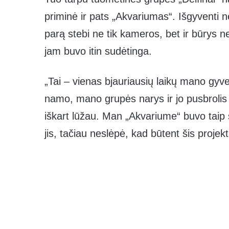
priminė ir pats „Akvariumas“. Išgyventi n
parą stebi ne tik kameros, bet ir būrys n
jam buvo itin sudėtinga.
„Tai – vienas bjauriausių laikų mano gyv
namo, mano grupės narys ir jo pusbrolis 
iškart lūžau. Man „Akvariume“ buvo taip
jis, tačiau neslėpė, kad būtent šis projek