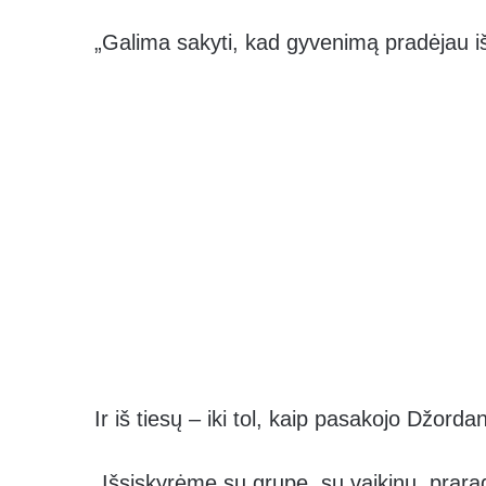
„Galima sakyti, kad gyvenimą pradėjau iš 
Ir iš tiesų – iki tol, kaip pasakojo Džorda
„Išsiskyrėme su grupe, su vaikinu, prara