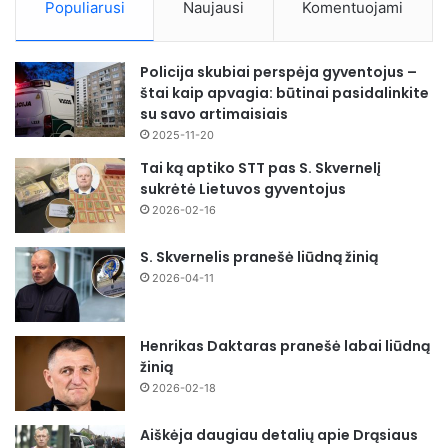
Populiarusi
Naujausi
Komentuojami
Policija skubiai perspėja gyventojus –
štai kaip apvagia: būtinai pasidalinkite
su savo artimaisiais
2025-11-20
Tai ką aptiko STT pas S. Skvernelį
sukrėtė Lietuvos gyventojus
2026-02-16
S. Skvernelis pranešė liūdną žinią
2026-04-11
Henrikas Daktaras pranešė labai liūdną
žinią
2026-02-18
Aiškėja daugiau detalių apie Drąsiaus