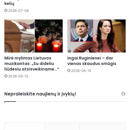
kelių
2026-07-06
Mirė mylimas Lietuvos
Ingai Ruginienei – dar
muzikantas: „Su dideliu
vienas skaudus smūgis
liūdesiu atsisveikiname…“
2026-06-15
2026-06-15
Nepraleiskite naujienų ir įvykių!