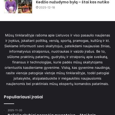
Kedžio nužudymo bylą – štai kas nutiko
2025-12-18
Mūsų tinklaraštyje rašoma apie Lietuvos ir viso pasaulio naujienas
ir įvykius, įskaitant politiką, verslą, sportą, pramogas, kultūrą ir kt.
Siekiame informuoti savo skaitytojus, pateikdami naujausias žinias,
informatyvius straipsnius, nuotraukas ir vaizdo įrašus. Be to,
siūlome praktinių patarimų, gudrybių ir straipsnių apie sveikatą,
finansus ir technologijas, kurie padės mūsų skaitytojams
orientuotis kasdieniame gyvenime. Viską, kas gyvenime naudinga,
rasite vienoje patogioje vietoje mūsų tinklaraštyje, todėl patogiai
įsitaisykite, atsipalaiduokite ir mėgaukitės naujausiomis
naujienomis bei praktiniais mūsų ekspertų komandos patarimais.
Populiariausi įrašai
2025-11-20