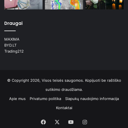
Draugai
MAXIMA
BYD.LT
Trading212
© Copyright 2026, Visos teisės saugomos. Kopijuoti be raštiško
sutikimo draudžiama.
Apie mus
Privatumo politika
Slapukų naudojimo informacija
Kontaktai
Facebook
X
YouTube
Instagram