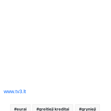
www.tv3.lt
eurai
greitieji kreditai
grynieji