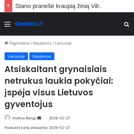
Stano pranešė kraupią žinią Vilniečiams
OHOHO.LT
Meniu
Ie
Pagrindinis
/
Naujienos
/
Lietuvoje
Lietuvoje
Naujienos
Atsiskaitant grynaisiais
netrukus laukia pokyčiai:
įspėja visus Lietuvos
gyventojus
Send
Andrius Bengo
2026-02-27
an
Paskutinį kartą atnaujinta: 2026-02-27
email