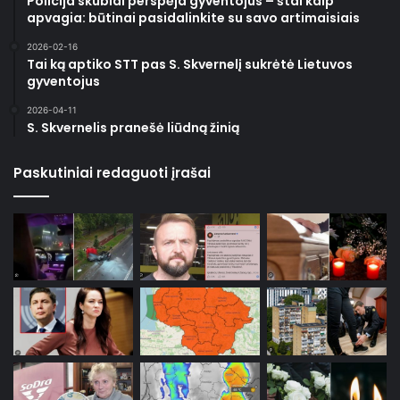
Policija skubiai perspėja gyventojus – štai kaip
apvagia: būtinai pasidalinkite su savo artimaisiais
2026-02-16
Tai ką aptiko STT pas S. Skvernelį sukrėtė Lietuvos
gyventojus
2026-04-11
S. Skvernelis pranešė liūdną žinią
Paskutiniai redaguoti įrašai