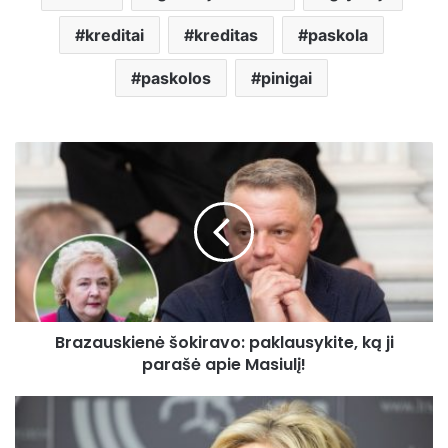
kreditai
kreditas
paskola
paskolos
pinigai
Brazauskienė
šokiravo:
paklausykite,
ką
ji
parašė
apie
Masiulį!
Brazauskienė šokiravo: paklausykite, ką ji
parašė apie Masiulį!
Ingrida
Šimonytė
pranešė