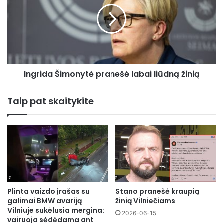
labai
liūdną
žinią
Ingrida Šimonytė pranešė labai liūdną žinią
Taip pat skaitykite
Plinta vaizdo įrašas su
Stano pranešė kraupią
galimai BMW avariją
žinią Vilniečiams
Vilniuje sukėlusia mergina:
2026-06-15
vairuoja sėdėdama ant