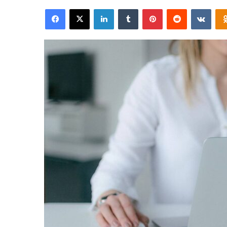
an
Facebook
X
LinkedIn
Tumblr
Pinterest
Reddit
VKon
email