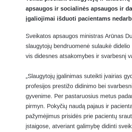
apsaugos ir socialinės apsaugos ir da
įgaliojimai išduoti pacientams neda
Sveikatos apsaugos ministras Arūnas Dul
slaugytojų bendruomenė sulaukė didelio pa
vis didesnes atsakomybes ir svarbesnį 
„Slaugytojų įgalinimas suteikti įvairias 
profesijos prestižo didinimo bei svarbe
gyvenime. Per pastaruosius metus padaryt
pirmyn. Pokyčių naudą pajaus ir pacient
pažymėjimus prisidės prie pacientų srau
įstaigose, atveriant galimybę didinti sve