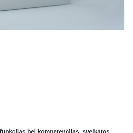
 funkcijas bei kompetencijas, sveikatos