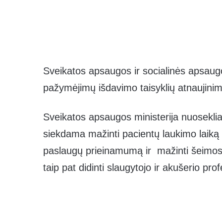
Sveikatos apsaugos ir socialinės apsaug
pažymėjimų išdavimo taisyklių atnaujini
Sveikatos apsaugos ministerija nuosekliai
siekdama mažinti pacientų laukimo laiką 
paslaugų prieinamumą ir mažinti šeimos
taip pat didinti slaugytojo ir akušerio pr