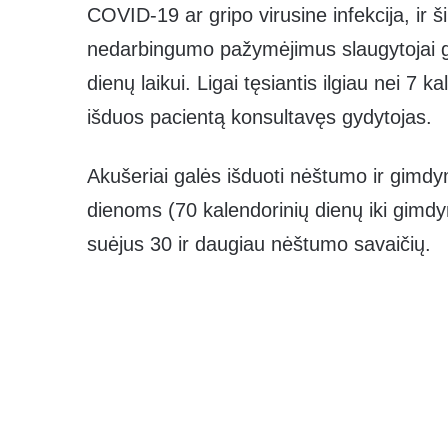
COVID-19 ar gripo virusine infekcija, ir š
nedarbingumo pažymėjimus slaugytojai ga
dienų laikui. Ligai tęsiantis ilgiau nei 
išduos pacientą konsultavęs gydytojas.
Akušeriai galės išduoti nėštumo ir gim
dienoms (70 kalendorinių dienų iki gim
suėjus 30 ir daugiau nėštumo savaičių.