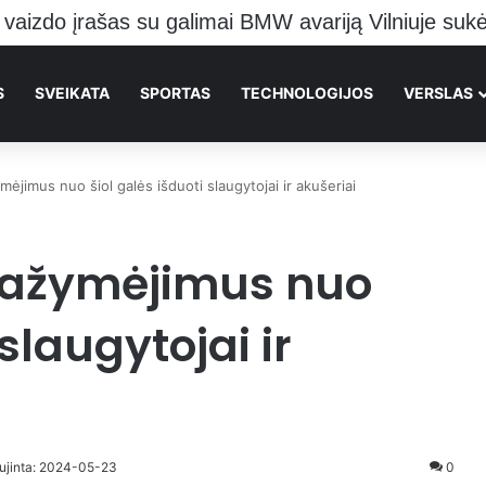
 pranešė kraupią žinią Vilniečiams
S
SVEIKATA
SPORTAS
TECHNOLOGIJOS
VERSLAS
jimus nuo šiol galės išduoti slaugytojai ir akušeriai
ažymėjimus nuo
 slaugytojai ir
aujinta: 2024-05-23
0