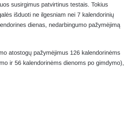
iuos susirgimus patvirtinus testais. Tokius
lės išduoti ne ilgesniam nei 7 kalendorinių
7 kalendorines dienas, nedarbingumo pažymėjimą
dymo atostogų pažymėjimus 126 kalendorinėms
dymo ir 56 kalendorinėms dienoms po gimdymo),