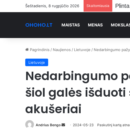
Stano
Šeštadienis, 8 rugpjūčio 2026
Skaitomiausia
OHOHO.LT
MAISTAS
MENAS
MOKSLA
Pagrindinis
/
Naujienos
/
Lietuvoje
/
Nedarbingumo pažymė
Lietuvoje
Nedarbingumo p
šiol galės išduoti
akušeriai
Send
Andrius Bengo
2024-05-23
Paskutinį kartą atn