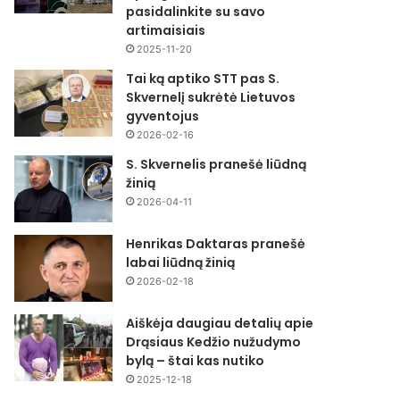
pasidalinkite su savo
artimaisiais
2025-11-20
Tai ką aptiko STT pas S.
Skvernelį sukrėtė Lietuvos
gyventojus
2026-02-16
S. Skvernelis pranešė liūdną
žinią
2026-04-11
Henrikas Daktaras pranešė
labai liūdną žinią
2026-02-18
Aiškėja daugiau detalių apie
Drąsiaus Kedžio nužudymo
bylą – štai kas nutiko
2025-12-18