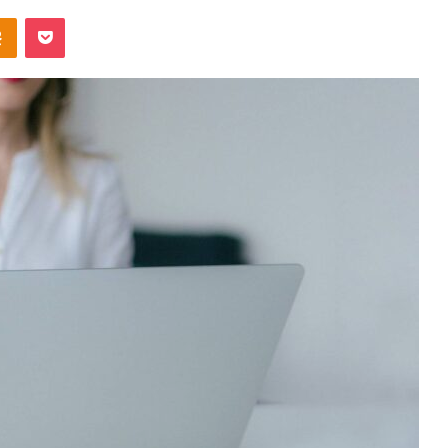
takte
Odnoklassniki
Pocket