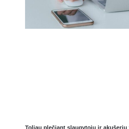
Toliau plečiant slaugytojų ir akušerių