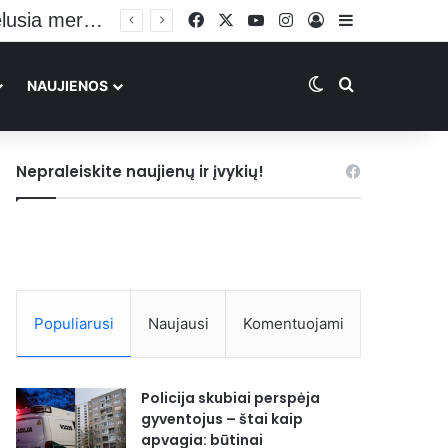
Facebook
X
YouTube
Instagram
Prisijungti
Sidebar
Switch skin
Ieškoti
NAUJIENOS
Nepraleiskite naujienų ir įvykių!
Populiarusi
Naujausi
Komentuojami
Policija skubiai perspėja
gyventojus – štai kaip
apvagia: būtinai