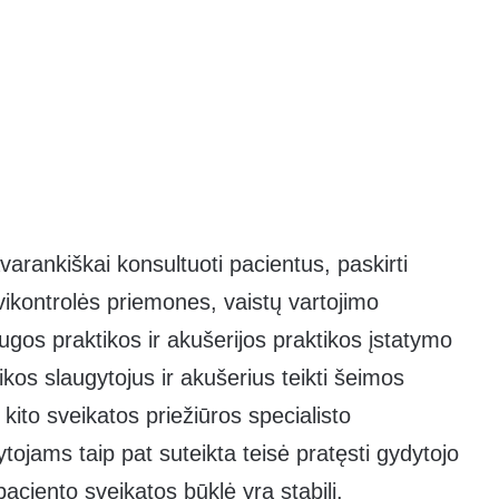
varankiškai konsultuoti pacientus, paskirti
savikontrolės priemones, vaistų vartojimo
ugos praktikos ir akušerijos praktikos įstatymo
ikos slaugytojus ir akušerius teikti šeimos
kito sveikatos priežiūros specialisto
tojams taip pat suteikta teisė pratęsti gydytojo
paciento sveikatos būklė yra stabili.