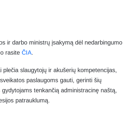
os ir darbo ministrų įsakymą dėl nedarbingumo
mo rasite
ČIA
.
 plečia slaugytojų ir akušerių kompetencijas,
sveikatos paslaugoms gauti, gerinti šių
 gydytojams tenkančią administracinę naštą,
ofesijos patrauklumą.