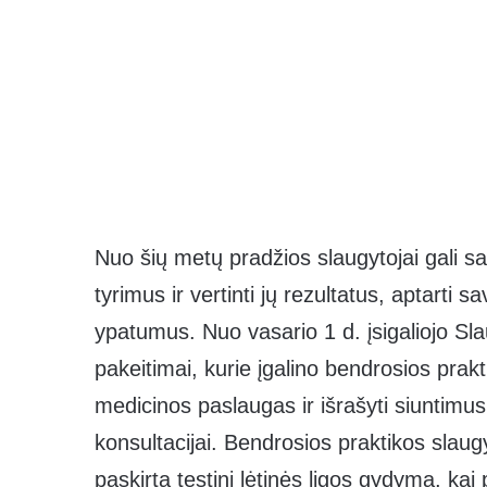
Nuo šių metų pradžios slaugytojai gali sa
tyrimus ir vertinti jų rezultatus, aptarti 
ypatumus. Nuo vasario 1 d. įsigaliojo Sla
pakeitimai, kurie įgalino bendrosios prakt
medicinos paslaugas ir išrašyti siuntimus 
konsultacijai. Bendrosios praktikos slaugy
paskirtą tęstinį lėtinės ligos gydymą, kai 